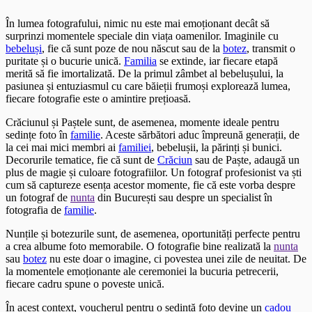
În lumea fotografului, nimic nu este mai emoționant decât să
surprinzi momentele speciale din viața oamenilor. Imaginile cu
bebeluși
, fie că sunt poze de nou născut sau de la
botez
, transmit o
puritate și o bucurie unică.
Familia
se extinde, iar fiecare etapă
merită să fie imortalizată. De la primul zâmbet al bebelușului, la
pasiunea și entuziasmul cu care băieții frumoși explorează lumea,
fiecare fotografie este o amintire prețioasă.
Crăciunul și Paștele sunt, de asemenea, momente ideale pentru
sedințe foto în
familie
. Aceste sărbători aduc împreună generații, de
la cei mai mici membri ai
familiei
, bebelușii, la părinți și bunici.
Decorurile tematice, fie că sunt de
Crăciun
sau de Paște, adaugă un
plus de magie și culoare fotografiilor. Un fotograf profesionist va ști
cum să captureze esența acestor momente, fie că este vorba despre
un fotograf de
nunta
din București sau despre un specialist în
fotografia de
familie
.
Nunțile și botezurile sunt, de asemenea, oportunități perfecte pentru
a crea albume foto memorabile. O fotografie bine realizată la
nunta
sau
botez
nu este doar o imagine, ci povestea unei zile de neuitat. De
la momentele emoționante ale ceremoniei la bucuria petrecerii,
fiecare cadru spune o poveste unică.
În acest context, voucherul pentru o sedință foto devine un
cadou