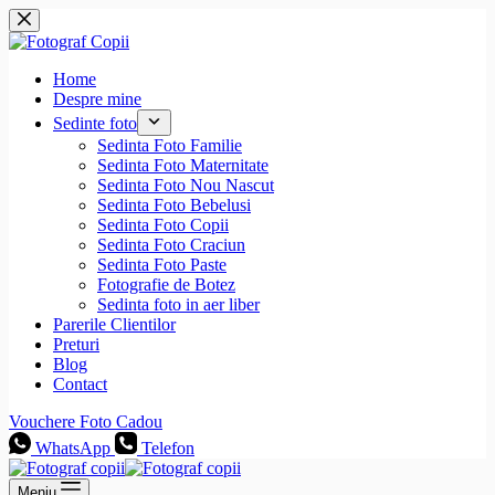
Sari
la
conținut
Home
Despre mine
Sedinte foto
Sedinta Foto Familie
Sedinta Foto Maternitate
Sedinta Foto Nou Nascut
Sedinta Foto Bebelusi
Sedinta Foto Copii
Sedinta Foto Craciun
Sedinta Foto Paste
Fotografie de Botez
Sedinta foto in aer liber
Parerile Clientilor
Preturi
Blog
Contact
Vouchere Foto Cadou
WhatsApp
Telefon
Meniu