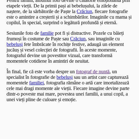
Pentru familii, albumul foto devine o călătorie emoționantă prin
etapele vieții. De la primii pași ai bebelușului, la zilele de
naștere, de la sărbătorile de Paște la
Crăciun
, fiecare fotografie
este o amintire a creșterii și a schimbărilor. Imaginile cu mama și
copilul, în special, surprind o legătură profundă și eternă.
Sesiunile foto de
familie
pot fi și distractive. Pozele cu băieți
frumoși în costume de Paște sau
Crăciun
, sau imaginile cu
bebeluși
fete îmbrăcate în rochițe festive, adaugă un element
jucăuș și vesel colecției de fotografii. În aceste momente,
fotograful devine un povestitor vizual, care transformă
momentele cotidiene în amintiri de neuitat.
În final, fie că este vorba despre un
fotograf de nuntă
, un
specialist în fotografie de
bebeluși
sau un artist care capturează
momentele
familiei
, fotografia rămâne o artă care imortalizează
cele mai dragi momente ale vieții. Fiecare imagine devine parte
dintr-o poveste mai mare, povestea unei familii, a unui copil, a
unei vieți pline de culoare și emoție.