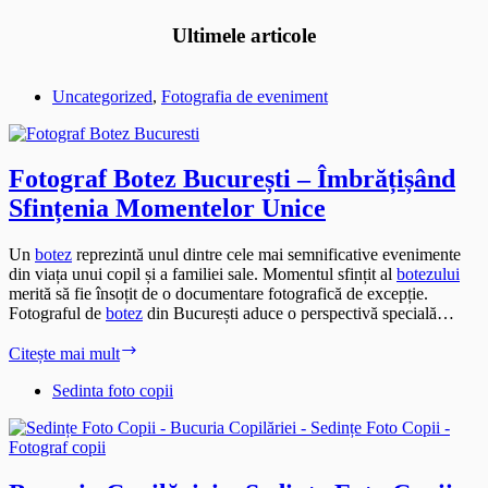
Ultimele articole
Uncategorized
,
Fotografia de eveniment
Fotograf Botez București – Îmbrățișând
Sfințenia Momentelor Unice
Un
botez
reprezintă unul dintre cele mai semnificative evenimente
din viața unui copil și a familiei sale. Momentul sfințit al
botezului
merită să fie însoțit de o documentare fotografică de excepție.
Fotograful de
botez
din București aduce o perspectivă specială…
Fotograf
Citește mai mult
Botez
București
Sedinta foto copii
–
Îmbrățișând
Sfințenia
Momentelor
Unice