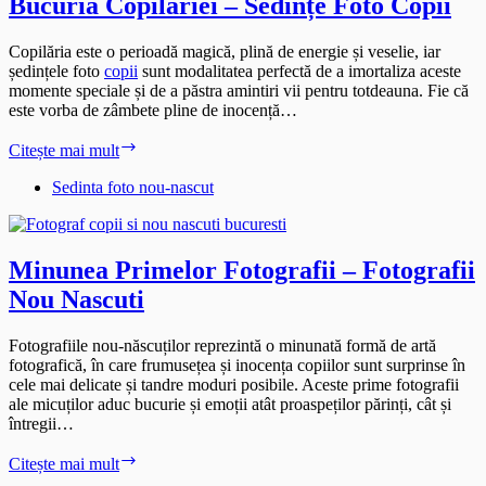
Bucuria Copilăriei – Sedințe Foto Copii
Copilăria este o perioadă magică, plină de energie și veselie, iar
ședințele foto
copii
sunt modalitatea perfectă de a imortaliza aceste
momente speciale și de a păstra amintiri vii pentru totdeauna. Fie că
este vorba de zâmbete pline de inocență…
Bucuria
Citește mai mult
Copilăriei
–
Sedinta foto nou-nascut
Sedințe
Foto
Copii
Minunea Primelor Fotografii – Fotografii
Nou Nascuti
Fotografiile nou-născuților reprezintă o minunată formă de artă
fotografică, în care frumusețea și inocența copiilor sunt surprinse în
cele mai delicate și tandre moduri posibile. Aceste prime fotografii
ale micuților aduc bucurie și emoții atât proaspeților părinți, cât și
întregii…
Minunea
Citește mai mult
Primelor