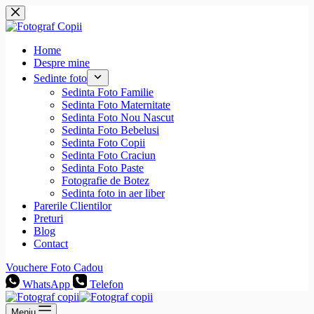
Sari
la
conținut
Home
Despre mine
Sedinte foto
Sedinta Foto Familie
Sedinta Foto Maternitate
Sedinta Foto Nou Nascut
Sedinta Foto Bebelusi
Sedinta Foto Copii
Sedinta Foto Craciun
Sedinta Foto Paste
Fotografie de Botez
Sedinta foto in aer liber
Parerile Clientilor
Preturi
Blog
Contact
Vouchere Foto Cadou
WhatsApp
Telefon
Meniu