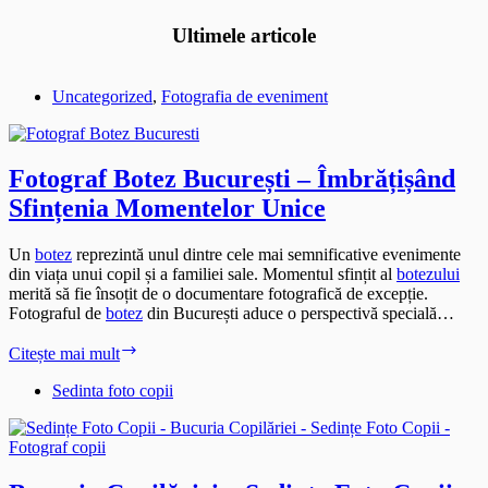
Ultimele articole
Uncategorized
,
Fotografia de eveniment
Fotograf Botez București – Îmbrățișând
Sfințenia Momentelor Unice
Un
botez
reprezintă unul dintre cele mai semnificative evenimente
din viața unui copil și a familiei sale. Momentul sfințit al
botezului
merită să fie însoțit de o documentare fotografică de excepție.
Fotograful de
botez
din București aduce o perspectivă specială…
Fotograf
Citește mai mult
Botez
București
Sedinta foto copii
–
Îmbrățișând
Sfințenia
Momentelor
Unice