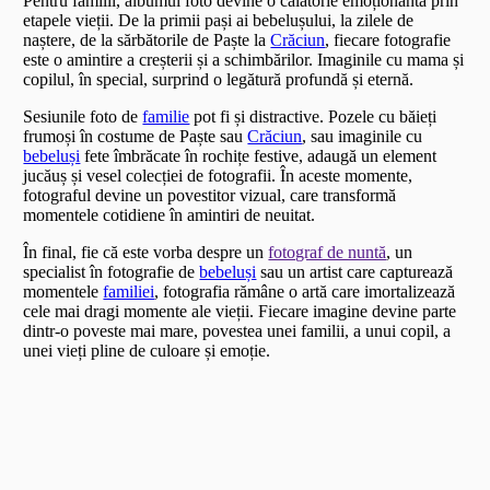
Pentru familii, albumul foto devine o călătorie emoționantă prin
etapele vieții. De la primii pași ai bebelușului, la zilele de
naștere, de la sărbătorile de Paște la
Crăciun
, fiecare fotografie
este o amintire a creșterii și a schimbărilor. Imaginile cu mama și
copilul, în special, surprind o legătură profundă și eternă.
Sesiunile foto de
familie
pot fi și distractive. Pozele cu băieți
frumoși în costume de Paște sau
Crăciun
, sau imaginile cu
bebeluși
fete îmbrăcate în rochițe festive, adaugă un element
jucăuș și vesel colecției de fotografii. În aceste momente,
fotograful devine un povestitor vizual, care transformă
momentele cotidiene în amintiri de neuitat.
În final, fie că este vorba despre un
fotograf de nuntă
, un
specialist în fotografie de
bebeluși
sau un artist care capturează
momentele
familiei
, fotografia rămâne o artă care imortalizează
cele mai dragi momente ale vieții. Fiecare imagine devine parte
dintr-o poveste mai mare, povestea unei familii, a unui copil, a
unei vieți pline de culoare și emoție.