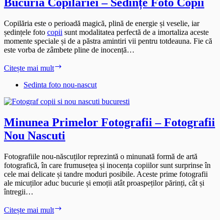
Bucuria Copilăriei – Sedințe Foto Copii
Copilăria este o perioadă magică, plină de energie și veselie, iar
ședințele foto
copii
sunt modalitatea perfectă de a imortaliza aceste
momente speciale și de a păstra amintiri vii pentru totdeauna. Fie că
este vorba de zâmbete pline de inocență…
Bucuria
Citește mai mult
Copilăriei
–
Sedinta foto nou-nascut
Sedințe
Foto
Copii
Minunea Primelor Fotografii – Fotografii
Nou Nascuti
Fotografiile nou-născuților reprezintă o minunată formă de artă
fotografică, în care frumusețea și inocența copiilor sunt surprinse în
cele mai delicate și tandre moduri posibile. Aceste prime fotografii
ale micuților aduc bucurie și emoții atât proaspeților părinți, cât și
întregii…
Minunea
Citește mai mult
Primelor