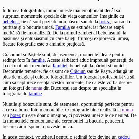
În lumea fotografului, nimic nu este mai emoționant decât să
surprinzi momentele speciale din viața oamenilor. Imaginile cu
bebeluși
, fie că sunt poze de nou născut sau de la
botez
, transmit o
puritate și o bucurie unică.
Familia
se extinde, iar fiecare etapă
merită să fie imortalizată. De la primul zâmbet al bebelușului, la
pasiunea și entuziasmul cu care băieții frumoși explorează lumea,
fiecare fotografie este o amintire prețioasă.
Crăciunul și Paștele sunt, de asemenea, momente ideale pentru
sedințe foto în
familie
. Aceste sărbători aduc împreună generații, de
la cei mai mici membri ai
familiei
, bebelușii, la părinți și bunici.
Decorurile tematice, fie că sunt de
Crăciun
sau de Paște, adaugă un
plus de magie și culoare fotografiilor. Un fotograf profesionist va ști
cum să captureze esența acestor momente, fie că este vorba despre
un fotograf de
nunta
din București sau despre un specialist în
fotografia de
familie
.
Nunțile și botezurile sunt, de asemenea, oportunități perfecte pentru
a crea albume foto memorabile. O fotografie bine realizată la
nunta
sau
botez
nu este doar o imagine, ci povestea unei zile de neuitat. De
la momentele emoționante ale ceremoniei la bucuria petrecerii,
fiecare cadru spune o poveste unică.
În acest context, voucherul pentru o sedință foto devine un
cadou