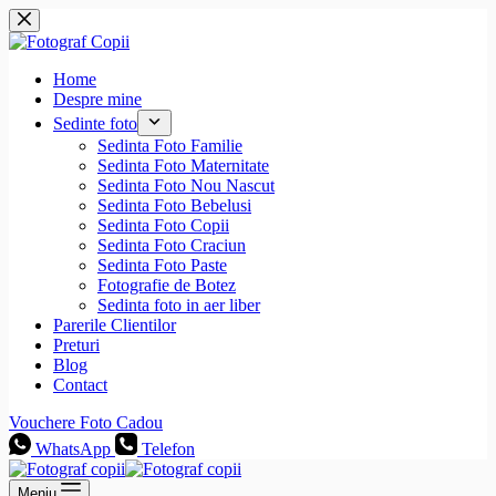
Sari
la
conținut
Home
Despre mine
Sedinte foto
Sedinta Foto Familie
Sedinta Foto Maternitate
Sedinta Foto Nou Nascut
Sedinta Foto Bebelusi
Sedinta Foto Copii
Sedinta Foto Craciun
Sedinta Foto Paste
Fotografie de Botez
Sedinta foto in aer liber
Parerile Clientilor
Preturi
Blog
Contact
Vouchere Foto Cadou
WhatsApp
Telefon
Meniu