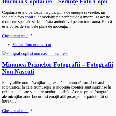
Bucuria Copilăriei – Sedințe Foto Copii
Copilăria este o perioadă magică, plină de energie și veselie, iar
ședințele foto
copii
sunt modalitatea perfectă de a imortaliza aceste
momente speciale și de a păstra amintiri vii pentru totdeauna. Fie că
este vorba de zâmbete pline de inocență…
Bucuria
Citește mai mult
Copilăriei
–
Sedinta foto nou-nascut
Sedințe
Foto
Copii
Minunea Primelor Fotografii – Fotografii
Nou Nascuti
Fotografiile nou-născuților reprezintă o minunată formă de artă
fotografică, în care frumusețea și inocența copiilor sunt surprinse în
cele mai delicate și tandre moduri posibile. Aceste prime fotografii
ale micuților aduc bucurie și emoții atât proaspeților părinți, cât și
întregii…
Minunea
Citește mai mult
Primelor