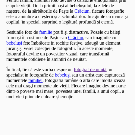
Pentru familii, albumul foto devine o călătorie emoționantă prin
etapele vieții. De la primii pași ai bebelușului, la zilele de
naștere, de la sărbătorile de Paște la
Crăciun
, fiecare fotografie
este o amintire a creșterii și a schimbărilor. Imaginile cu mama și
copilul, în special, surprind o legătură profundă și eternă.
Sesiunile foto de
familie
pot fi și distractive. Pozele cu băieți
frumoși în costume de Paște sau
Crăciun
, sau imaginile cu
bebeluși
fete îmbrăcate în rochițe festive, adaugă un element
jucăuș și vesel colecției de fotografii. În aceste momente,
fotograful devine un povestitor vizual, care transformă
momentele cotidiene în amintiri de neuitat.
În final, fie că este vorba despre un
fotograf de nuntă
, un
specialist în fotografie de
bebeluși
sau un artist care capturează
momentele
familiei
, fotografia rămâne o artă care imortalizează
cele mai dragi momente ale vieții. Fiecare imagine devine parte
dintr-o poveste mai mare, povestea unei familii, a unui copil, a
unei vieți pline de culoare și emoție.