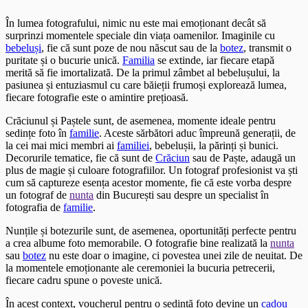
În lumea fotografului, nimic nu este mai emoționant decât să
surprinzi momentele speciale din viața oamenilor. Imaginile cu
bebeluși
, fie că sunt poze de nou născut sau de la
botez
, transmit o
puritate și o bucurie unică.
Familia
se extinde, iar fiecare etapă
merită să fie imortalizată. De la primul zâmbet al bebelușului, la
pasiunea și entuziasmul cu care băieții frumoși explorează lumea,
fiecare fotografie este o amintire prețioasă.
Crăciunul și Paștele sunt, de asemenea, momente ideale pentru
sedințe foto în
familie
. Aceste sărbători aduc împreună generații, de
la cei mai mici membri ai
familiei
, bebelușii, la părinți și bunici.
Decorurile tematice, fie că sunt de
Crăciun
sau de Paște, adaugă un
plus de magie și culoare fotografiilor. Un fotograf profesionist va ști
cum să captureze esența acestor momente, fie că este vorba despre
un fotograf de
nunta
din București sau despre un specialist în
fotografia de
familie
.
Nunțile și botezurile sunt, de asemenea, oportunități perfecte pentru
a crea albume foto memorabile. O fotografie bine realizată la
nunta
sau
botez
nu este doar o imagine, ci povestea unei zile de neuitat. De
la momentele emoționante ale ceremoniei la bucuria petrecerii,
fiecare cadru spune o poveste unică.
În acest context, voucherul pentru o sedință foto devine un
cadou