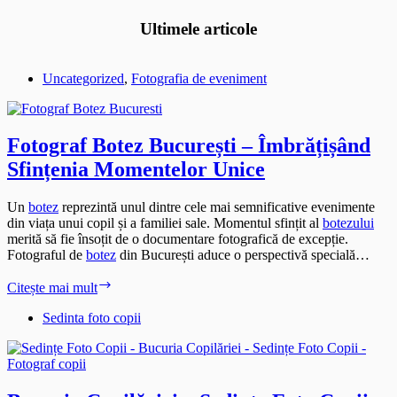
Ultimele articole
Uncategorized
,
Fotografia de eveniment
Fotograf Botez București – Îmbrățișând
Sfințenia Momentelor Unice
Un
botez
reprezintă unul dintre cele mai semnificative evenimente
din viața unui copil și a familiei sale. Momentul sfințit al
botezului
merită să fie însoțit de o documentare fotografică de excepție.
Fotograful de
botez
din București aduce o perspectivă specială…
Fotograf
Citește mai mult
Botez
București
Sedinta foto copii
–
Îmbrățișând
Sfințenia
Momentelor
Unice