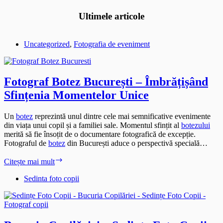
Ultimele articole
Uncategorized
,
Fotografia de eveniment
Fotograf Botez București – Îmbrățișând
Sfințenia Momentelor Unice
Un
botez
reprezintă unul dintre cele mai semnificative evenimente
din viața unui copil și a familiei sale. Momentul sfințit al
botezului
merită să fie însoțit de o documentare fotografică de excepție.
Fotograful de
botez
din București aduce o perspectivă specială…
Fotograf
Citește mai mult
Botez
București
Sedinta foto copii
–
Îmbrățișând
Sfințenia
Momentelor
Unice