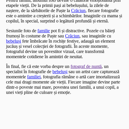
Pentru familii, albumul foto devine o călătorie emoționantă prin
etapele vieții. De la primii pași ai bebelușului, la zilele de
naștere, de la sărbătorile de Paște la
Crăciun
, fiecare fotografie
este o amintire a creșterii și a schimbărilor. Imaginile cu mama și
copilul, în special, surprind o legătură profundă și eternă.
Sesiunile foto de
familie
pot fi și distractive. Pozele cu băieți
frumoși în costume de Paște sau
Crăciun
, sau imaginile cu
bebeluși
fete îmbrăcate în rochițe festive, adaugă un element
jucăuș și vesel colecției de fotografii. În aceste momente,
fotograful devine un povestitor vizual, care transformă
momentele cotidiene în amintiri de neuitat.
În final, fie că este vorba despre un
fotograf de nuntă
, un
specialist în fotografie de
bebeluși
sau un artist care capturează
momentele
familiei
, fotografia rămâne o artă care imortalizează
cele mai dragi momente ale vieții. Fiecare imagine devine parte
dintr-o poveste mai mare, povestea unei familii, a unui copil, a
unei vieți pline de culoare și emoție.