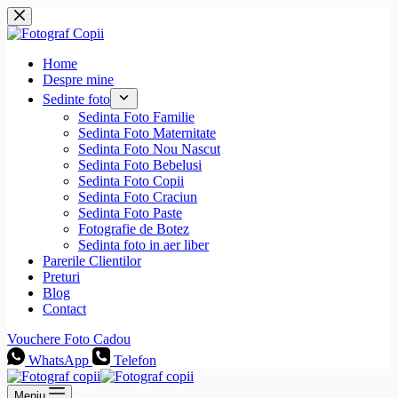
Sari
la
conținut
Home
Despre mine
Sedinte foto
Sedinta Foto Familie
Sedinta Foto Maternitate
Sedinta Foto Nou Nascut
Sedinta Foto Bebelusi
Sedinta Foto Copii
Sedinta Foto Craciun
Sedinta Foto Paste
Fotografie de Botez
Sedinta foto in aer liber
Parerile Clientilor
Preturi
Blog
Contact
Vouchere Foto Cadou
WhatsApp
Telefon
Meniu