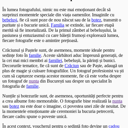
În lumea fotografului, nimic nu este mai emoționant decât să
surprinzi momentele speciale din viața oamenilor. Imaginile cu
bebeluși
, fie că sunt poze de nou născut sau de la
botez
, transmit o
puritate și o bucurie unică.
Familia
se extinde, iar fiecare etapă
merită să fie imortalizată. De la primul zâmbet al bebelușului, la
pasiunea și entuziasmul cu care băieții frumoși explorează lumea,
fiecare fotografie este o amintire prețioasă.
Crăciunul și Paștele sunt, de asemenea, momente ideale pentru
sedințe foto în
familie
. Aceste sărbători aduc împreună generații, de
la cei mai mici membri ai
familiei
, bebelușii, la părinți și bunici.
Decorurile tematice, fie că sunt de
Crăciun
sau de Paște, adaugă un
plus de magie și culoare fotografiilor. Un fotograf profesionist va ști
cum să captureze esența acestor momente, fie că este vorba despre
un fotograf de
nunta
din București sau despre un specialist în
fotografia de
familie
.
Nunțile și botezurile sunt, de asemenea, oportunități perfecte pentru
a crea albume foto memorabile. O fotografie bine realizată la
nunta
sau
botez
nu este doar o imagine, ci povestea unei zile de neuitat. De
la momentele emoționante ale ceremoniei la bucuria petrecerii,
fiecare cadru spune o poveste unică.
În acest context, voucherul pentru o sedință foto devine un
cadou