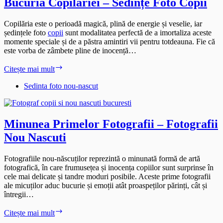
Bucuria Copilăriei – Sedințe Foto Copii
Copilăria este o perioadă magică, plină de energie și veselie, iar
ședințele foto
copii
sunt modalitatea perfectă de a imortaliza aceste
momente speciale și de a păstra amintiri vii pentru totdeauna. Fie că
este vorba de zâmbete pline de inocență…
Bucuria
Citește mai mult
Copilăriei
–
Sedinta foto nou-nascut
Sedințe
Foto
Copii
Minunea Primelor Fotografii – Fotografii
Nou Nascuti
Fotografiile nou-născuților reprezintă o minunată formă de artă
fotografică, în care frumusețea și inocența copiilor sunt surprinse în
cele mai delicate și tandre moduri posibile. Aceste prime fotografii
ale micuților aduc bucurie și emoții atât proaspeților părinți, cât și
întregii…
Minunea
Citește mai mult
Primelor