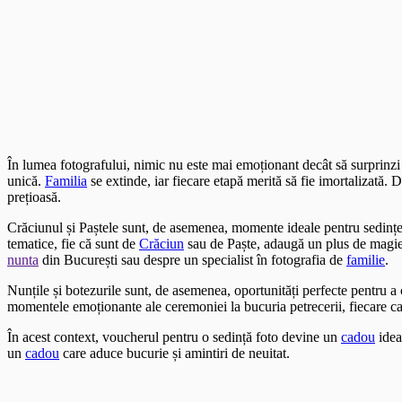
În lumea fotografului, nimic nu este mai emoționant decât să surprinz
unică.
Familia
se extinde, iar fiecare etapă merită să fie imortalizată.
prețioasă.
Crăciunul și Paștele sunt, de asemenea, momente ideale pentru sedințe
tematice, fie că sunt de
Crăciun
sau de Paște, adaugă un plus de magie ș
nunta
din București sau despre un specialist în fotografia de
familie
.
Nunțile și botezurile sunt, de asemenea, oportunități perfecte pentru 
momentele emoționante ale ceremoniei la bucuria petrecerii, fiecare c
În acest context, voucherul pentru o sedință foto devine un
cadou
idea
un
cadou
care aduce bucurie și amintiri de neuitat.