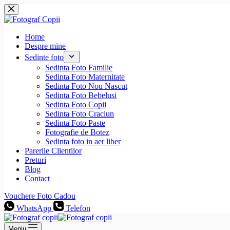
Sari
la
conținut
Home
Despre mine
Sedinte foto
Sedinta Foto Familie
Sedinta Foto Maternitate
Sedinta Foto Nou Nascut
Sedinta Foto Bebelusi
Sedinta Foto Copii
Sedinta Foto Craciun
Sedinta Foto Paste
Fotografie de Botez
Sedinta foto in aer liber
Parerile Clientilor
Preturi
Blog
Contact
Vouchere Foto Cadou
WhatsApp
Telefon
Meniu