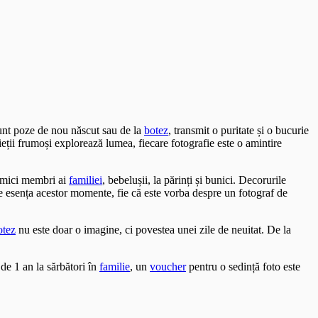
sunt poze de nou născut sau de la
botez
, transmit o puritate și o bucurie
ieții frumoși explorează lumea, fiecare fotografie este o amintire
i mici membri ai
familiei
, bebelușii, la părinți și bunici. Decorurile
ze esența acestor momente, fie că este vorba despre un fotograf de
otez
nu este doar o imagine, ci povestea unei zile de neuitat. De la
de 1 an la sărbători în
familie
, un
voucher
pentru o sedință foto este