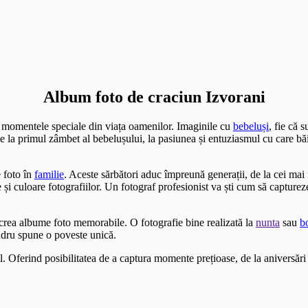
Album foto de craciun Izvorani
i momentele speciale din viața oamenilor. Imaginile cu
bebeluși
, fie că 
 De la primul zâmbet al bebelușului, la pasiunea și entuziasmul cu care bă
 foto în
familie
. Aceste sărbători aduc împreună generații, de la cei ma
i culoare fotografiilor. Un fotograf profesionist va ști cum să capture
a crea albume foto memorabile. O fotografie bine realizată la
nunta
sau
b
adru spune o poveste unică.
l. Oferind posibilitatea de a captura momente prețioase, de la aniversări 