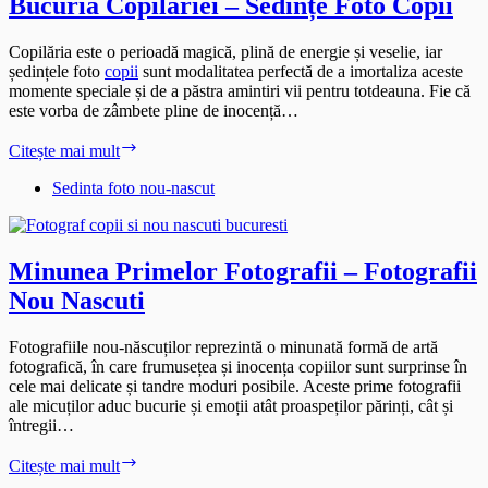
Bucuria Copilăriei – Sedințe Foto Copii
Copilăria este o perioadă magică, plină de energie și veselie, iar
ședințele foto
copii
sunt modalitatea perfectă de a imortaliza aceste
momente speciale și de a păstra amintiri vii pentru totdeauna. Fie că
este vorba de zâmbete pline de inocență…
Bucuria
Citește mai mult
Copilăriei
–
Sedinta foto nou-nascut
Sedințe
Foto
Copii
Minunea Primelor Fotografii – Fotografii
Nou Nascuti
Fotografiile nou-născuților reprezintă o minunată formă de artă
fotografică, în care frumusețea și inocența copiilor sunt surprinse în
cele mai delicate și tandre moduri posibile. Aceste prime fotografii
ale micuților aduc bucurie și emoții atât proaspeților părinți, cât și
întregii…
Minunea
Citește mai mult
Primelor