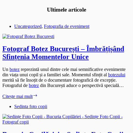
Ultimele articole
Uncategorized
,
Fotografia de eveniment
Fotograf Botez București – Îmbrățișând
Sfințenia Momentelor Unice
Un
botez
reprezintă unul dintre cele mai semnificative evenimente
din viața unui copil și a familiei sale. Momentul sfințit al
botezului
merită să fie însoțit de o documentare fotografică de excepție.
Fotograful de
botez
din București aduce o perspectivă specială…
Fotograf
Citește mai mult
Botez
București
Sedinta foto copii
–
Îmbrățișând
Sfințenia
Momentelor
Unice