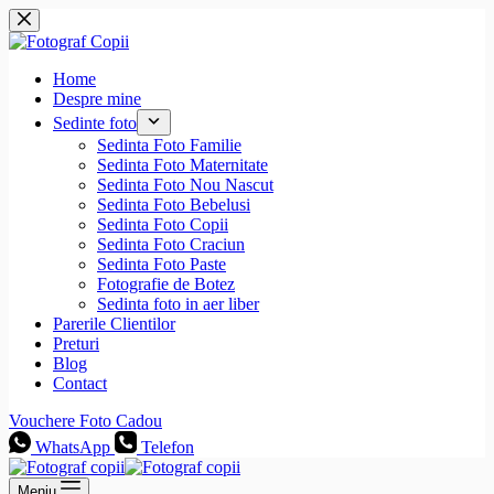
Sari
la
conținut
Home
Despre mine
Sedinte foto
Sedinta Foto Familie
Sedinta Foto Maternitate
Sedinta Foto Nou Nascut
Sedinta Foto Bebelusi
Sedinta Foto Copii
Sedinta Foto Craciun
Sedinta Foto Paste
Fotografie de Botez
Sedinta foto in aer liber
Parerile Clientilor
Preturi
Blog
Contact
Vouchere Foto Cadou
WhatsApp
Telefon
Meniu