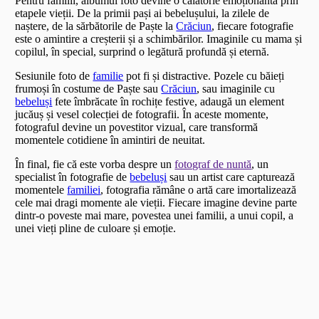
Pentru familii, albumul foto devine o călătorie emoționantă prin
etapele vieții. De la primii pași ai bebelușului, la zilele de
naștere, de la sărbătorile de Paște la
Crăciun
, fiecare fotografie
este o amintire a creșterii și a schimbărilor. Imaginile cu mama și
copilul, în special, surprind o legătură profundă și eternă.
Sesiunile foto de
familie
pot fi și distractive. Pozele cu băieți
frumoși în costume de Paște sau
Crăciun
, sau imaginile cu
bebeluși
fete îmbrăcate în rochițe festive, adaugă un element
jucăuș și vesel colecției de fotografii. În aceste momente,
fotograful devine un povestitor vizual, care transformă
momentele cotidiene în amintiri de neuitat.
În final, fie că este vorba despre un
fotograf de nuntă
, un
specialist în fotografie de
bebeluși
sau un artist care capturează
momentele
familiei
, fotografia rămâne o artă care imortalizează
cele mai dragi momente ale vieții. Fiecare imagine devine parte
dintr-o poveste mai mare, povestea unei familii, a unui copil, a
unei vieți pline de culoare și emoție.