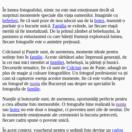
În lumea fotografului, nimic nu este mai emoționant decât să
surprinzi momentele speciale din viața oamenilor. Imaginile cu
bebeluși
, fie că sunt poze de nou născut sau de la
botez
, transmit o
puritate și o bucurie unică.
Familia
se extinde, iar fiecare etapă
merită să fie imortalizată. De la primul zâmbet al bebelușului, la
pasiunea și entuziasmul cu care băieții frumoși explorează lumea,
fiecare fotografie este o amintire prețioasă.
Crăciunul și Paștele sunt, de asemenea, momente ideale pentru
sedințe foto în
familie
. Aceste sărbători aduc împreună generații, de
la cei mai mici membri ai
familiei
, bebelușii, la părinți și bunici.
Decorurile tematice, fie că sunt de
Crăciun
sau de Paște, adaugă un
plus de magie și culoare fotografiilor. Un fotograf profesionist va ști
cum să captureze esența acestor momente, fie că este vorba despre
un fotograf de
nunta
din București sau despre un specialist în
fotografia de
familie
.
Nunțile și botezurile sunt, de asemenea, oportunități perfecte pentru
a crea albume foto memorabile. O fotografie bine realizată la
nunta
sau
botez
nu este doar o imagine, ci povestea unei zile de neuitat. De
la momentele emoționante ale ceremoniei la bucuria petrecerii,
fiecare cadru spune o poveste unică.
În acest context, voucherul pentru o sedință foto devine un
cadou