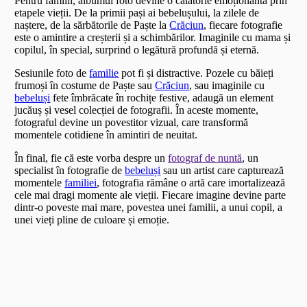
Pentru familii, albumul foto devine o călătorie emoționantă prin
etapele vieții. De la primii pași ai bebelușului, la zilele de
naștere, de la sărbătorile de Paște la
Crăciun
, fiecare fotografie
este o amintire a creșterii și a schimbărilor. Imaginile cu mama și
copilul, în special, surprind o legătură profundă și eternă.
Sesiunile foto de
familie
pot fi și distractive. Pozele cu băieți
frumoși în costume de Paște sau
Crăciun
, sau imaginile cu
bebeluși
fete îmbrăcate în rochițe festive, adaugă un element
jucăuș și vesel colecției de fotografii. În aceste momente,
fotograful devine un povestitor vizual, care transformă
momentele cotidiene în amintiri de neuitat.
În final, fie că este vorba despre un
fotograf de nuntă
, un
specialist în fotografie de
bebeluși
sau un artist care capturează
momentele
familiei
, fotografia rămâne o artă care imortalizează
cele mai dragi momente ale vieții. Fiecare imagine devine parte
dintr-o poveste mai mare, povestea unei familii, a unui copil, a
unei vieți pline de culoare și emoție.