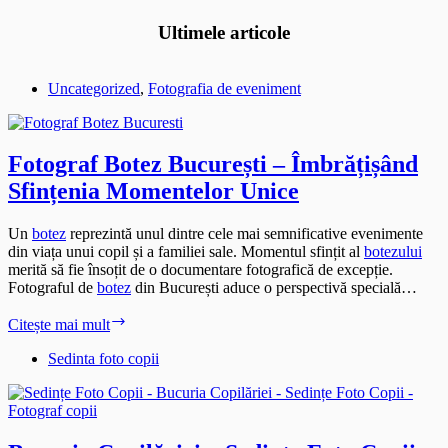
Ultimele articole
Uncategorized
,
Fotografia de eveniment
Fotograf Botez București – Îmbrățișând
Sfințenia Momentelor Unice
Un
botez
reprezintă unul dintre cele mai semnificative evenimente
din viața unui copil și a familiei sale. Momentul sfințit al
botezului
merită să fie însoțit de o documentare fotografică de excepție.
Fotograful de
botez
din București aduce o perspectivă specială…
Fotograf
Citește mai mult
Botez
București
Sedinta foto copii
–
Îmbrățișând
Sfințenia
Momentelor
Unice