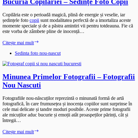
Bucuria Copilăriei – Sedințe Foto Copii
Copilăria este o perioadă magică, plină de energie și veselie, iar
ședințele foto
copii
sunt modalitatea perfectă de a imortaliza aceste
momente speciale și de a păstra amintiri vii pentru totdeauna. Fie că
este vorba de zâmbete pline de inocență…
Bucuria
Citește mai mult
Copilăriei
–
Sedinta foto nou-nascut
Sedințe
Foto
Copii
Minunea Primelor Fotografii – Fotografii
Nou Nascuti
Fotografiile nou-născuților reprezintă o minunată formă de artă
fotografică, în care frumusețea și inocența copiilor sunt surprinse în
cele mai delicate și tandre moduri posibile. Aceste prime fotografii
ale micuților aduc bucurie și emoții atât proaspeților părinți, cât și
întregii…
Minunea
Citește mai mult
Primelor