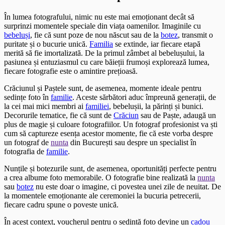
În lumea fotografului, nimic nu este mai emoționant decât să
surprinzi momentele speciale din viața oamenilor. Imaginile cu
bebeluși
, fie că sunt poze de nou născut sau de la
botez
, transmit o
puritate și o bucurie unică.
Familia
se extinde, iar fiecare etapă
merită să fie imortalizată. De la primul zâmbet al bebelușului, la
pasiunea și entuziasmul cu care băieții frumoși explorează lumea,
fiecare fotografie este o amintire prețioasă.
Crăciunul și Paștele sunt, de asemenea, momente ideale pentru
sedințe foto în
familie
. Aceste sărbători aduc împreună generații, de
la cei mai mici membri ai
familiei
, bebelușii, la părinți și bunici.
Decorurile tematice, fie că sunt de
Crăciun
sau de Paște, adaugă un
plus de magie și culoare fotografiilor. Un fotograf profesionist va ști
cum să captureze esența acestor momente, fie că este vorba despre
un fotograf de
nunta
din București sau despre un specialist în
fotografia de
familie
.
Nunțile și botezurile sunt, de asemenea, oportunități perfecte pentru
a crea albume foto memorabile. O fotografie bine realizată la
nunta
sau
botez
nu este doar o imagine, ci povestea unei zile de neuitat. De
la momentele emoționante ale ceremoniei la bucuria petrecerii,
fiecare cadru spune o poveste unică.
În acest context, voucherul pentru o sedință foto devine un
cadou