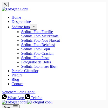
Sari
la
conținut
Home
Despre mine
Sedinte foto
Sedinta Foto Familie
Sedinta Foto Maternitate
Sedinta Foto Nou Nascut
Sedinta Foto Bebelusi
Sedinta Foto Copii
Sedinta Foto Craciun
Sedinta Foto Paste
Fotografie de Botez
Sedinta foto in aer liber
Parerile Clientilor
Preturi
Blog
Contact
Vouchere Foto Cadou
WhatsApp
Telefon
Meniu