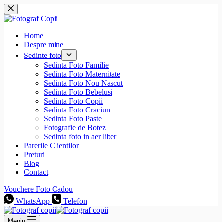
Sari
la
conținut
Home
Despre mine
Sedinte foto
Sedinta Foto Familie
Sedinta Foto Maternitate
Sedinta Foto Nou Nascut
Sedinta Foto Bebelusi
Sedinta Foto Copii
Sedinta Foto Craciun
Sedinta Foto Paste
Fotografie de Botez
Sedinta foto in aer liber
Parerile Clientilor
Preturi
Blog
Contact
Vouchere Foto Cadou
WhatsApp
Telefon
Meniu