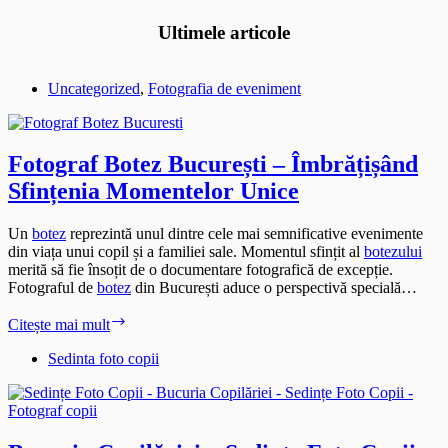
Ultimele articole
Uncategorized
,
Fotografia de eveniment
Fotograf Botez București – Îmbrățișând
Sfințenia Momentelor Unice
Un
botez
reprezintă unul dintre cele mai semnificative evenimente
din viața unui copil și a familiei sale. Momentul sfințit al
botezului
merită să fie însoțit de o documentare fotografică de excepție.
Fotograful de
botez
din București aduce o perspectivă specială…
Fotograf
Citește mai mult
Botez
București
Sedinta foto copii
–
Îmbrățișând
Sfințenia
Momentelor
Unice