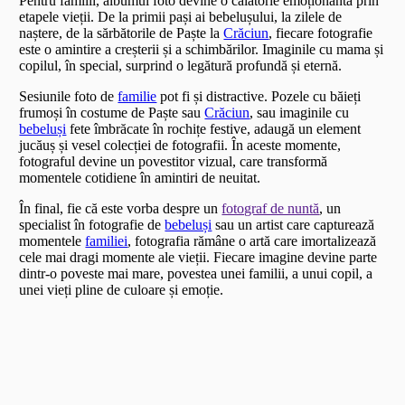
Pentru familii, albumul foto devine o călătorie emoționantă prin
etapele vieții. De la primii pași ai bebelușului, la zilele de
naștere, de la sărbătorile de Paște la
Crăciun
, fiecare fotografie
este o amintire a creșterii și a schimbărilor. Imaginile cu mama și
copilul, în special, surprind o legătură profundă și eternă.
Sesiunile foto de
familie
pot fi și distractive. Pozele cu băieți
frumoși în costume de Paște sau
Crăciun
, sau imaginile cu
bebeluși
fete îmbrăcate în rochițe festive, adaugă un element
jucăuș și vesel colecției de fotografii. În aceste momente,
fotograful devine un povestitor vizual, care transformă
momentele cotidiene în amintiri de neuitat.
În final, fie că este vorba despre un
fotograf de nuntă
, un
specialist în fotografie de
bebeluși
sau un artist care capturează
momentele
familiei
, fotografia rămâne o artă care imortalizează
cele mai dragi momente ale vieții. Fiecare imagine devine parte
dintr-o poveste mai mare, povestea unei familii, a unui copil, a
unei vieți pline de culoare și emoție.