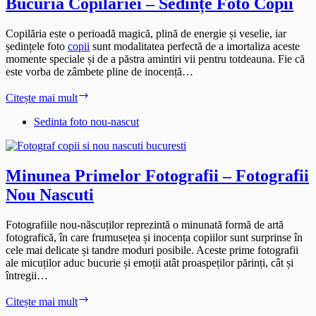
Bucuria Copilăriei – Sedințe Foto Copii
Copilăria este o perioadă magică, plină de energie și veselie, iar
ședințele foto
copii
sunt modalitatea perfectă de a imortaliza aceste
momente speciale și de a păstra amintiri vii pentru totdeauna. Fie că
este vorba de zâmbete pline de inocență…
Bucuria
Citește mai mult
Copilăriei
–
Sedinta foto nou-nascut
Sedințe
Foto
Copii
Minunea Primelor Fotografii – Fotografii
Nou Nascuti
Fotografiile nou-născuților reprezintă o minunată formă de artă
fotografică, în care frumusețea și inocența copiilor sunt surprinse în
cele mai delicate și tandre moduri posibile. Aceste prime fotografii
ale micuților aduc bucurie și emoții atât proaspeților părinți, cât și
întregii…
Minunea
Citește mai mult
Primelor