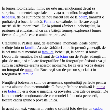
În lumea fotografului, nimic nu este mai emoționant decât să
surprinzi momentele speciale din viața oamenilor. Imaginile cu
bebeluși
, fie că sunt poze de nou născut sau de la
botez
, transmit o
puritate și o bucurie unică.
Familia
se extinde, iar fiecare etapă
merită să fie imortalizată. De la primul zâmbet al bebelușului, la
pasiunea și entuziasmul cu care băieții frumoși explorează lumea,
fiecare fotografie este o amintire prețioasă.
Crăciunul și Paștele sunt, de asemenea, momente ideale pentru
sedințe foto în
familie
. Aceste sărbători aduc împreună generații, de
la cei mai mici membri ai
familiei
, bebelușii, la părinți și bunici.
Decorurile tematice, fie că sunt de
Crăciun
sau de Paște, adaugă un
plus de magie și culoare fotografiilor. Un fotograf profesionist va ști
cum să captureze esența acestor momente, fie că este vorba despre
un fotograf de
nunta
din București sau despre un specialist în
fotografia de
familie
.
Nunțile și botezurile sunt, de asemenea, oportunități perfecte pentru
a crea albume foto memorabile. O fotografie bine realizată la
nunta
sau
botez
nu este doar o imagine, ci povestea unei zile de neuitat. De
la momentele emoționante ale ceremoniei la bucuria petrecerii,
fiecare cadru spune o poveste unică.
În acest context, voucherul pentru o sedință foto devine un
cadou