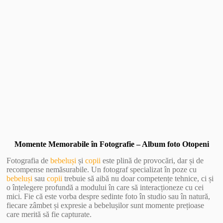
Vezi Galerie Foto
Momente Memorabile în Fotografie – Album foto Otopeni
Fotografia de
bebeluși
și
copii
este plină de provocări, dar și de
recompense nemăsurabile. Un fotograf specializat în poze cu
bebeluși
sau
copii
trebuie să aibă nu doar competențe tehnice, ci și
o înțelegere profundă a modului în care să interacționeze cu cei
mici. Fie că este vorba despre sedinte foto în studio sau în natură,
fiecare zâmbet și expresie a bebelușilor sunt momente prețioase
care merită să fie capturate.