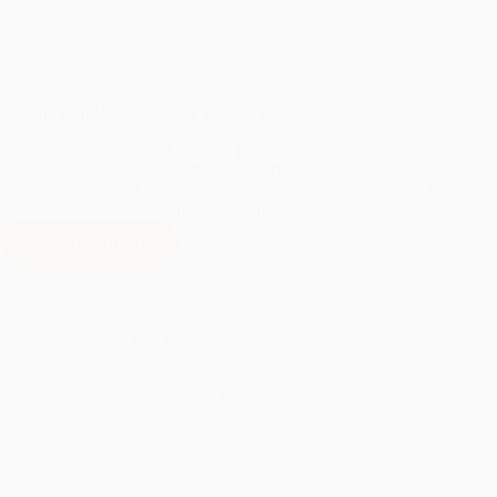
Bucuria Copilăriei – Sedințe Foto Copii
Copilăria este o perioadă magică, plină de energie și veselie, iar
ședințele foto
copii
sunt modalitatea perfectă de a imortaliza aceste
momente speciale și de a păstra amintiri vii pentru totdeauna. Fie că
este vorba de zâmbete pline de inocență…
Citește mai mult
Bucuria
Copilăriei
–
Sedințe
Foto
Sedinta foto nou-nascut
Copii