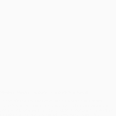
Minunea Primelor Fotografii – Fotografii Nou Nascuti
Fotografiile nou-născuților reprezintă o minunată formă de artă
fotografică, în care frumusețea și inocența copiilor sunt surprinse în
cele mai delicate și tandre moduri posibile. Aceste prime fotografii ale
micuților aduc bucurie și emoții atât proaspeților părinți, cât și