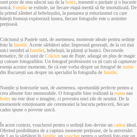
sunt poze de nou născut sau de la
botez
, transmit o puritate și o bucurie
unică.
Familia
se extinde, iar fiecare etapă merită să fie imortalizată. De
la primul zâmbet al bebelușului, la pasiunea și entuziasmul cu care
băieții frumoși explorează lumea, fiecare fotografie este o amintire
prețioasă.
Crăciunul și Paștele sunt, de asemenea, momente ideale pentru sedințe
foto în
familie
. Aceste sărbători aduc împreună generații, de la cei mai
mici membri ai
familiei
, bebelușii, la părinți și bunici. Decorurile
tematice, fie că sunt de
Crăciun
sau de Paște, adaugă un plus de magie
și culoare fotografiilor. Un fotograf profesionist va ști cum să captureze
esența acestor momente, fie că este vorba despre un fotograf de
nunta
din București sau despre un specialist în fotografia de
familie
.
Nunțile și botezurile sunt, de asemenea, oportunități perfecte pentru a
crea albume foto memorabile. O fotografie bine realizată la
nunta
sau
botez
nu este doar o imagine, ci povestea unei zile de neuitat. De la
momentele emoționante ale ceremoniei la bucuria petrecerii, fiecare
cadru spune o poveste unică.
În acest context, voucherul pentru o sedință foto devine un
cadou
ideal.
Oferind posibilitatea de a captura momente prețioase, de la aniversări
de 1 an la sărbători în
familie
, un
voucher
pentru o sedință foto este un