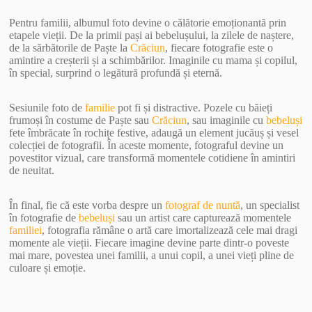
Pentru familii, albumul foto devine o călătorie emoționantă prin
etapele vieții. De la primii pași ai bebelușului, la zilele de naștere,
de la sărbătorile de Paște la
Crăciun
, fiecare fotografie este o
amintire a creșterii și a schimbărilor. Imaginile cu mama și copilul,
în special, surprind o legătură profundă și eternă.
Sesiunile foto de
familie
pot fi și distractive. Pozele cu băieți
frumoși în costume de Paște sau
Crăciun
, sau imaginile cu
bebeluși
fete îmbrăcate în rochițe festive, adaugă un element jucăuș și vesel
colecției de fotografii. În aceste momente, fotograful devine un
povestitor vizual, care transformă momentele cotidiene în amintiri
de neuitat.
În final, fie că este vorba despre un
fotograf de nuntă
, un specialist
în fotografie de
bebeluși
sau un artist care capturează momentele
familiei
, fotografia rămâne o artă care imortalizează cele mai dragi
momente ale vieții. Fiecare imagine devine parte dintr-o poveste
mai mare, povestea unei familii, a unui copil, a unei vieți pline de
culoare și emoție.