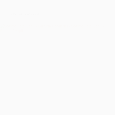
București
–
Îmbrățișând
Sedinta foto copii
Sfințenia
Momentelor
Unice