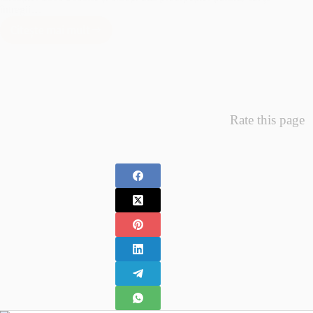
întregii…
Citește mai mult
Minunea
Primelor
Fotografii
–
Fotografii
Nou
Rate this page
Nascuti