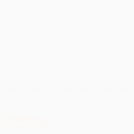
Fotograf Botez București – Îmbrățișând Sfințenia Momentelor Unice
Un
botez
reprezintă unul dintre cele mai semnificative evenimente din
viața unui copil și a familiei sale. Momentul sfințit al
botezului
merită
să fie însoțit de o documentare fotografică de excepție. Fotograful de
botez
din București aduce o perspectivă specială…
Citește mai mult
Fotograf
Botez