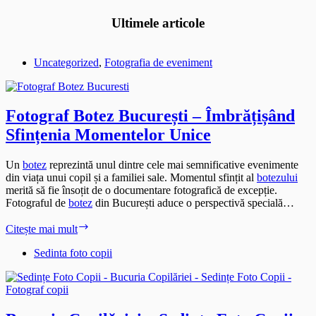
Ultimele articole
Uncategorized
,
Fotografia de eveniment
Fotograf Botez București – Îmbrățișând
Sfințenia Momentelor Unice
Un
botez
reprezintă unul dintre cele mai semnificative evenimente
din viața unui copil și a familiei sale. Momentul sfințit al
botezului
merită să fie însoțit de o documentare fotografică de excepție.
Fotograful de
botez
din București aduce o perspectivă specială…
Fotograf
Citește mai mult
Botez
București
Sedinta foto copii
–
Îmbrățișând
Sfințenia
Momentelor
Unice