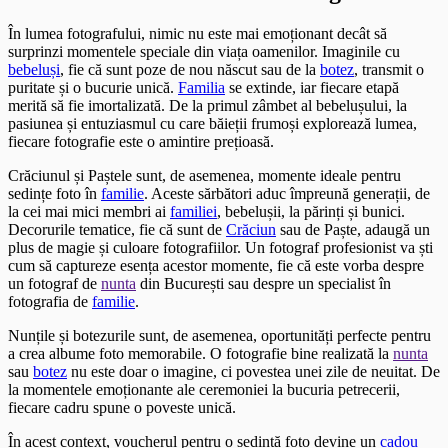
În lumea fotografului, nimic nu este mai emoționant decât să
surprinzi momentele speciale din viața oamenilor. Imaginile cu
bebeluși
, fie că sunt poze de nou născut sau de la
botez
, transmit o
puritate și o bucurie unică.
Familia
se extinde, iar fiecare etapă
merită să fie imortalizată. De la primul zâmbet al bebelușului, la
pasiunea și entuziasmul cu care băieții frumoși explorează lumea,
fiecare fotografie este o amintire prețioasă.
Crăciunul și Paștele sunt, de asemenea, momente ideale pentru
sedințe foto în
familie
. Aceste sărbători aduc împreună generații, de
la cei mai mici membri ai
familiei
, bebelușii, la părinți și bunici.
Decorurile tematice, fie că sunt de
Crăciun
sau de Paște, adaugă un
plus de magie și culoare fotografiilor. Un fotograf profesionist va ști
cum să captureze esența acestor momente, fie că este vorba despre
un fotograf de
nunta
din București sau despre un specialist în
fotografia de
familie
.
Nunțile și botezurile sunt, de asemenea, oportunități perfecte pentru
a crea albume foto memorabile. O fotografie bine realizată la
nunta
sau
botez
nu este doar o imagine, ci povestea unei zile de neuitat. De
la momentele emoționante ale ceremoniei la bucuria petrecerii,
fiecare cadru spune o poveste unică.
În acest context, voucherul pentru o sedință foto devine un
cadou