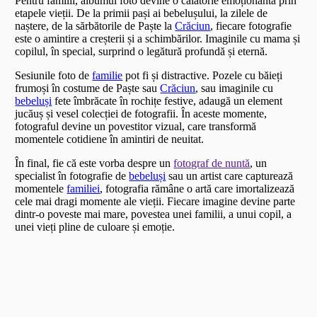
Pentru familii, albumul foto devine o călătorie emoționantă prin
etapele vieții. De la primii pași ai bebelușului, la zilele de
naștere, de la sărbătorile de Paște la
Crăciun
, fiecare fotografie
este o amintire a creșterii și a schimbărilor. Imaginile cu mama și
copilul, în special, surprind o legătură profundă și eternă.
Sesiunile foto de
familie
pot fi și distractive. Pozele cu băieți
frumoși în costume de Paște sau
Crăciun
, sau imaginile cu
bebeluși
fete îmbrăcate în rochițe festive, adaugă un element
jucăuș și vesel colecției de fotografii. În aceste momente,
fotograful devine un povestitor vizual, care transformă
momentele cotidiene în amintiri de neuitat.
În final, fie că este vorba despre un
fotograf de nuntă
, un
specialist în fotografie de
bebeluși
sau un artist care capturează
momentele
familiei
, fotografia rămâne o artă care imortalizează
cele mai dragi momente ale vieții. Fiecare imagine devine parte
dintr-o poveste mai mare, povestea unei familii, a unui copil, a
unei vieți pline de culoare și emoție.