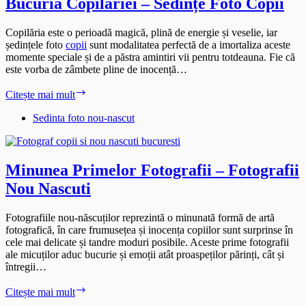
Bucuria Copilăriei – Sedințe Foto Copii
Copilăria este o perioadă magică, plină de energie și veselie, iar
ședințele foto
copii
sunt modalitatea perfectă de a imortaliza aceste
momente speciale și de a păstra amintiri vii pentru totdeauna. Fie că
este vorba de zâmbete pline de inocență…
Bucuria
Citește mai mult
Copilăriei
–
Sedinta foto nou-nascut
Sedințe
Foto
Copii
Minunea Primelor Fotografii – Fotografii
Nou Nascuti
Fotografiile nou-născuților reprezintă o minunată formă de artă
fotografică, în care frumusețea și inocența copiilor sunt surprinse în
cele mai delicate și tandre moduri posibile. Aceste prime fotografii
ale micuților aduc bucurie și emoții atât proaspeților părinți, cât și
întregii…
Minunea
Citește mai mult
Primelor