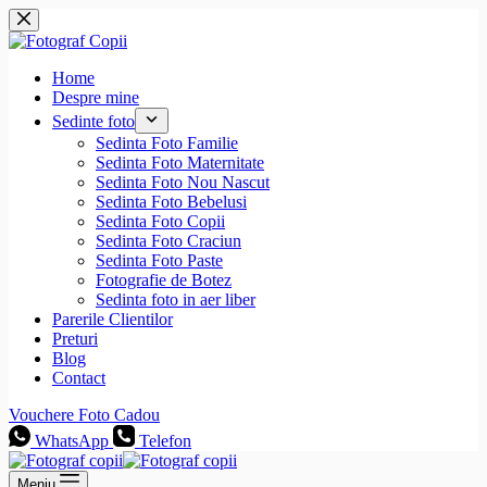
Sari
la
conținut
Home
Despre mine
Sedinte foto
Sedinta Foto Familie
Sedinta Foto Maternitate
Sedinta Foto Nou Nascut
Sedinta Foto Bebelusi
Sedinta Foto Copii
Sedinta Foto Craciun
Sedinta Foto Paste
Fotografie de Botez
Sedinta foto in aer liber
Parerile Clientilor
Preturi
Blog
Contact
Vouchere Foto Cadou
WhatsApp
Telefon
Meniu