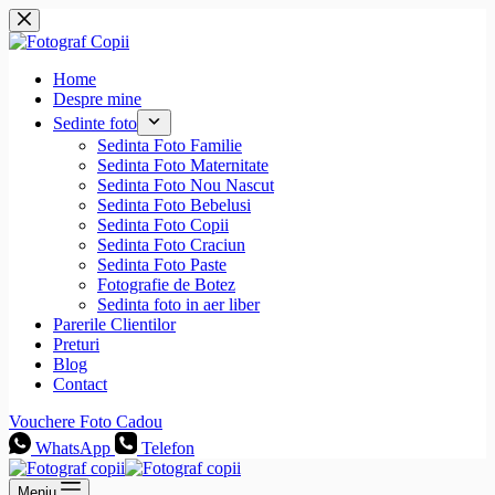
Sari
la
conținut
Home
Despre mine
Sedinte foto
Sedinta Foto Familie
Sedinta Foto Maternitate
Sedinta Foto Nou Nascut
Sedinta Foto Bebelusi
Sedinta Foto Copii
Sedinta Foto Craciun
Sedinta Foto Paste
Fotografie de Botez
Sedinta foto in aer liber
Parerile Clientilor
Preturi
Blog
Contact
Vouchere Foto Cadou
WhatsApp
Telefon
Meniu