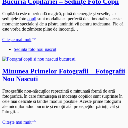
Bucuria Copilăriei – Sedințe Foto Copii
Copilăria este o perioadă magică, plină de energie și veselie, iar
ședințele foto
copii
sunt modalitatea perfectă de a imortaliza aceste
momente speciale și de a păstra amintiri vii pentru totdeauna. Fie că
este vorba de zâmbete pline de inocență…
Bucuria
Citește mai mult
Copilăriei
–
Sedinta foto nou-nascut
Sedințe
Foto
Copii
Minunea Primelor Fotografii – Fotografii
Nou Nascuti
Fotografiile nou-născuților reprezintă o minunată formă de artă
fotografică, în care frumusețea și inocența copiilor sunt surprinse în
cele mai delicate și tandre moduri posibile. Aceste prime fotografii
ale micuților aduc bucurie și emoții atât proaspeților părinți, cât și
întregii…
Minunea
Citește mai mult
Primelor