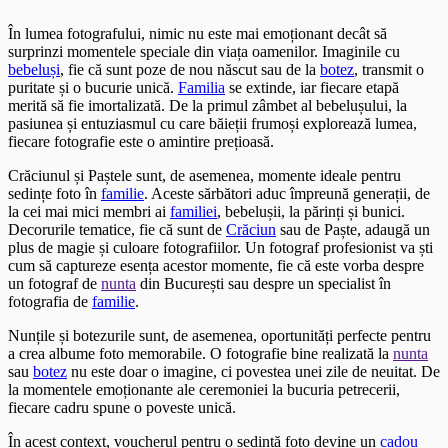
În lumea fotografului, nimic nu este mai emoționant decât să
surprinzi momentele speciale din viața oamenilor. Imaginile cu
bebeluși
, fie că sunt poze de nou născut sau de la
botez
, transmit o
puritate și o bucurie unică.
Familia
se extinde, iar fiecare etapă
merită să fie imortalizată. De la primul zâmbet al bebelușului, la
pasiunea și entuziasmul cu care băieții frumoși explorează lumea,
fiecare fotografie este o amintire prețioasă.
Crăciunul și Paștele sunt, de asemenea, momente ideale pentru
sedințe foto în
familie
. Aceste sărbători aduc împreună generații, de
la cei mai mici membri ai
familiei
, bebelușii, la părinți și bunici.
Decorurile tematice, fie că sunt de
Crăciun
sau de Paște, adaugă un
plus de magie și culoare fotografiilor. Un fotograf profesionist va ști
cum să captureze esența acestor momente, fie că este vorba despre
un fotograf de
nunta
din București sau despre un specialist în
fotografia de
familie
.
Nunțile și botezurile sunt, de asemenea, oportunități perfecte pentru
a crea albume foto memorabile. O fotografie bine realizată la
nunta
sau
botez
nu este doar o imagine, ci povestea unei zile de neuitat. De
la momentele emoționante ale ceremoniei la bucuria petrecerii,
fiecare cadru spune o poveste unică.
În acest context, voucherul pentru o sedință foto devine un
cadou