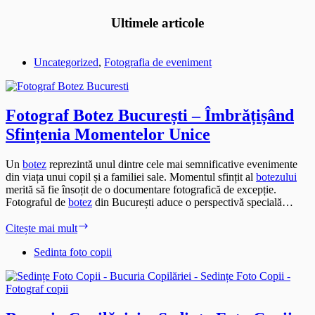
Ultimele articole
Uncategorized
,
Fotografia de eveniment
Fotograf Botez București – Îmbrățișând
Sfințenia Momentelor Unice
Un
botez
reprezintă unul dintre cele mai semnificative evenimente
din viața unui copil și a familiei sale. Momentul sfințit al
botezului
merită să fie însoțit de o documentare fotografică de excepție.
Fotograful de
botez
din București aduce o perspectivă specială…
Fotograf
Citește mai mult
Botez
București
Sedinta foto copii
–
Îmbrățișând
Sfințenia
Momentelor
Unice