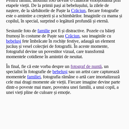
Pentru familii, albumul foto devine o călătorie emoționantă prin
etapele vieții. De la primii pași ai bebelușului, la zilele de
naștere, de la sărbătorile de Paște la
Crăciun
, fiecare fotografie
este o amintire a creșterii și a schimbărilor. Imaginile cu mama și
copilul, în special, surprind o legătură profundă și eternă.
Sesiunile foto de
familie
pot fi și distractive. Pozele cu băieți
frumoși în costume de Paște sau
Crăciun
, sau imaginile cu
bebeluși
fete îmbrăcate în rochițe festive, adaugă un element
jucăuș și vesel colecției de fotografii. În aceste momente,
fotograful devine un povestitor vizual, care transformă
momentele cotidiene în amintiri de neuitat.
În final, fie că este vorba despre un
fotograf de nuntă
, un
specialist în fotografie de
bebeluși
sau un artist care capturează
momentele
familiei
, fotografia rămâne o artă care imortalizează
cele mai dragi momente ale vieții. Fiecare imagine devine parte
dintr-o poveste mai mare, povestea unei familii, a unui copil, a
unei vieți pline de culoare și emoție.