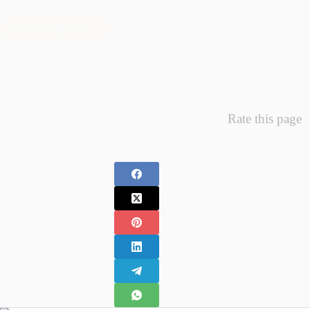
întregii…
Citește mai mult
Minunea
Primelor
Fotografii
–
Fotografii
Nou
Rate this page
Nascuti