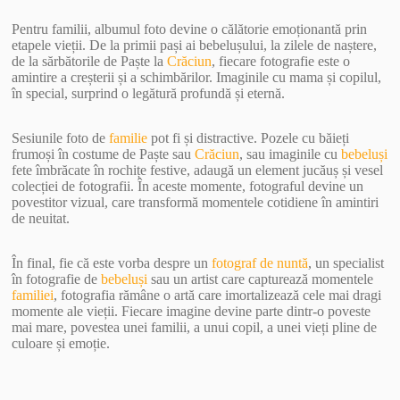
Pentru familii, albumul foto devine o călătorie emoționantă prin
etapele vieții. De la primii pași ai bebelușului, la zilele de naștere,
de la sărbătorile de Paște la
Crăciun
, fiecare fotografie este o
amintire a creșterii și a schimbărilor. Imaginile cu mama și copilul,
în special, surprind o legătură profundă și eternă.
Sesiunile foto de
familie
pot fi și distractive. Pozele cu băieți
frumoși în costume de Paște sau
Crăciun
, sau imaginile cu
bebeluși
fete îmbrăcate în rochițe festive, adaugă un element jucăuș și vesel
colecției de fotografii. În aceste momente, fotograful devine un
povestitor vizual, care transformă momentele cotidiene în amintiri
de neuitat.
În final, fie că este vorba despre un
fotograf de nuntă
, un specialist
în fotografie de
bebeluși
sau un artist care capturează momentele
familiei
, fotografia rămâne o artă care imortalizează cele mai dragi
momente ale vieții. Fiecare imagine devine parte dintr-o poveste
mai mare, povestea unei familii, a unui copil, a unei vieți pline de
culoare și emoție.