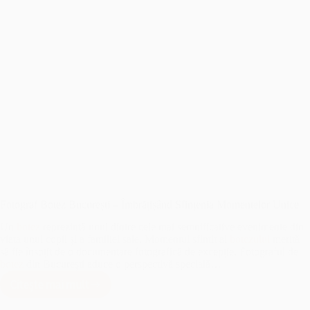
Fotograf Botez București – Îmbrățișând Sfințenia Momentelor Unice
Un
botez
reprezintă unul dintre cele mai semnificative evenimente din
viața unui copil și a familiei sale. Momentul sfințit al
botezului
merită
să fie însoțit de o documentare fotografică de excepție. Fotograful de
botez
din București aduce o perspectivă specială…
Citește mai mult
Fotograf
Botez