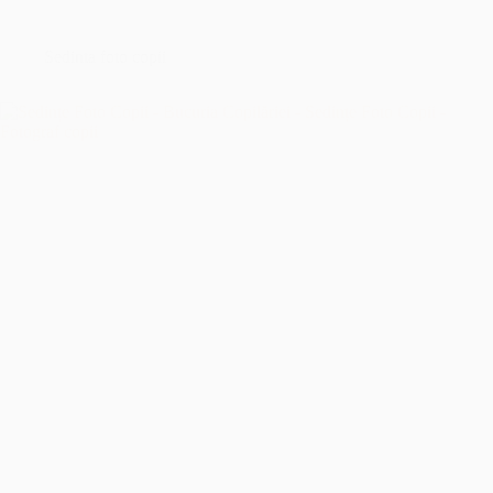
București
–
Îmbrățișând
Sedinta foto copii
Sfințenia
Momentelor
Unice