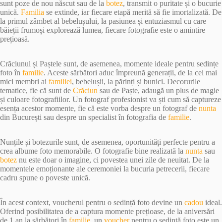
sunt poze de nou născut sau de la
botez
, transmit o puritate și o bucurie
unică.
Familia
se extinde, iar fiecare etapă merită să fie imortalizată. De
la primul zâmbet al bebelușului, la pasiunea și entuziasmul cu care
băieții frumoși explorează lumea, fiecare fotografie este o amintire
prețioasă.
Crăciunul și Paștele sunt, de asemenea, momente ideale pentru sedințe
foto în
familie
. Aceste sărbători aduc împreună generații, de la cei mai
mici membri ai
familiei
, bebelușii, la părinți și bunici. Decorurile
tematice, fie că sunt de
Crăciun
sau de Paște, adaugă un plus de magie
și culoare fotografiilor. Un fotograf profesionist va ști cum să captureze
esența acestor momente, fie că este vorba despre un fotograf de
nunta
din București sau despre un specialist în fotografia de
familie
.
Nunțile și botezurile sunt, de asemenea, oportunități perfecte pentru a
crea albume foto memorabile. O fotografie bine realizată la
nunta
sau
botez
nu este doar o imagine, ci povestea unei zile de neuitat. De la
momentele emoționante ale ceremoniei la bucuria petrecerii, fiecare
cadru spune o poveste unică.
În acest context, voucherul pentru o sedință foto devine un
cadou
ideal.
Oferind posibilitatea de a captura momente prețioase, de la aniversări
de 1 an la sărbători în
familie
, un
voucher
pentru o sedință foto este un