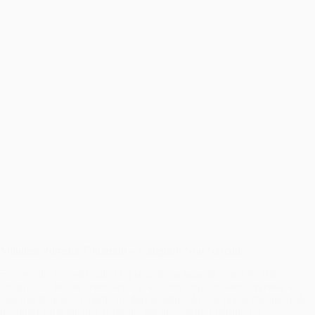
Minunea Primelor Fotografii – Fotografii Nou Nascuti
Fotografiile nou-născuților reprezintă o minunată formă de artă
fotografică, în care frumusețea și inocența copiilor sunt surprinse în
cele mai delicate și tandre moduri posibile. Aceste prime fotografii ale
micuților aduc bucurie și emoții atât proaspeților părinți, cât și