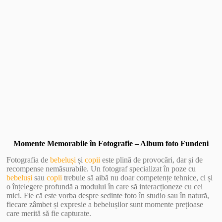
Vezi Galerie Foto
Momente Memorabile în Fotografie – Album foto Fundeni
Fotografia de
bebeluși
și
copii
este plină de provocări, dar și de
recompense nemăsurabile. Un fotograf specializat în poze cu
bebeluși
sau
copii
trebuie să aibă nu doar competențe tehnice, ci și
o înțelegere profundă a modului în care să interacționeze cu cei
mici. Fie că este vorba despre sedinte foto în studio sau în natură,
fiecare zâmbet și expresie a bebelușilor sunt momente prețioase
care merită să fie capturate.