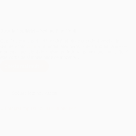
Bucuria Copilăriei – Sedințe Foto Copii
Copilăria este o perioadă magică, plină de energie și veselie, iar
ședințele foto
copii
sunt modalitatea perfectă de a imortaliza aceste
momente speciale și de a păstra amintiri vii pentru totdeauna. Fie că
este vorba de zâmbete pline de inocență…
Citește mai mult
Bucuria
Copilăriei
–
Sedințe
Foto
Sedinta foto nou-nascut
Copii