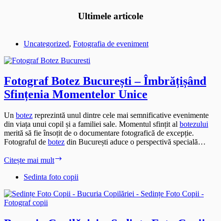
Ultimele articole
Uncategorized
,
Fotografia de eveniment
Fotograf Botez București – Îmbrățișând
Sfințenia Momentelor Unice
Un
botez
reprezintă unul dintre cele mai semnificative evenimente
din viața unui copil și a familiei sale. Momentul sfințit al
botezului
merită să fie însoțit de o documentare fotografică de excepție.
Fotograful de
botez
din București aduce o perspectivă specială…
Fotograf
Citește mai mult
Botez
București
Sedinta foto copii
–
Îmbrățișând
Sfințenia
Momentelor
Unice