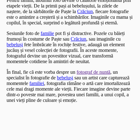
Pentru familii, albumul foto devine o călătorie emoționantă prin
etapele vieții. De la primii pași ai bebelușului, la zilele de
naștere, de la sărbătorile de Paște la
Crăciun
, fiecare fotografie
este o amintire a creșterii și a schimbărilor. Imaginile cu mama și
copilul, în special, surprind o legătură profundă și eternă.
Sesiunile foto de
familie
pot fi și distractive. Pozele cu băieți
frumoși în costume de Paște sau
Crăciun
, sau imaginile cu
bebeluși
fete îmbrăcate în rochițe festive, adaugă un element
jucăuș și vesel colecției de fotografii. În aceste momente,
fotograful devine un povestitor vizual, care transformă
momentele cotidiene în amintiri de neuitat.
În final, fie că este vorba despre un
fotograf de nuntă
, un
specialist în fotografie de
bebeluși
sau un artist care capturează
momentele
familiei
, fotografia rămâne o artă care imortalizează
cele mai dragi momente ale vieții. Fiecare imagine devine parte
dintr-o poveste mai mare, povestea unei familii, a unui copil, a
unei vieți pline de culoare și emoție.