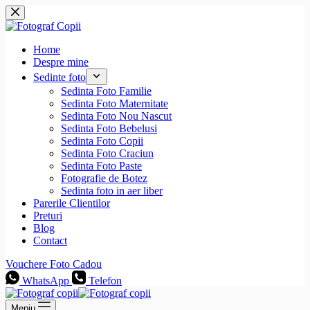
Sari
la
conținut
Home
Despre mine
Sedinte foto
Sedinta Foto Familie
Sedinta Foto Maternitate
Sedinta Foto Nou Nascut
Sedinta Foto Bebelusi
Sedinta Foto Copii
Sedinta Foto Craciun
Sedinta Foto Paste
Fotografie de Botez
Sedinta foto in aer liber
Parerile Clientilor
Preturi
Blog
Contact
Vouchere Foto Cadou
WhatsApp
Telefon
Meniu