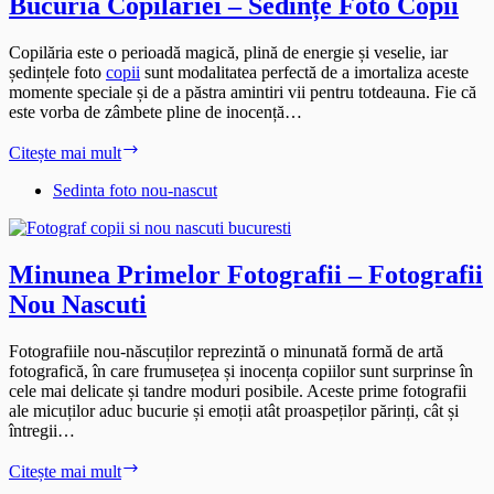
Bucuria Copilăriei – Sedințe Foto Copii
Copilăria este o perioadă magică, plină de energie și veselie, iar
ședințele foto
copii
sunt modalitatea perfectă de a imortaliza aceste
momente speciale și de a păstra amintiri vii pentru totdeauna. Fie că
este vorba de zâmbete pline de inocență…
Bucuria
Citește mai mult
Copilăriei
–
Sedinta foto nou-nascut
Sedințe
Foto
Copii
Minunea Primelor Fotografii – Fotografii
Nou Nascuti
Fotografiile nou-născuților reprezintă o minunată formă de artă
fotografică, în care frumusețea și inocența copiilor sunt surprinse în
cele mai delicate și tandre moduri posibile. Aceste prime fotografii
ale micuților aduc bucurie și emoții atât proaspeților părinți, cât și
întregii…
Minunea
Citește mai mult
Primelor