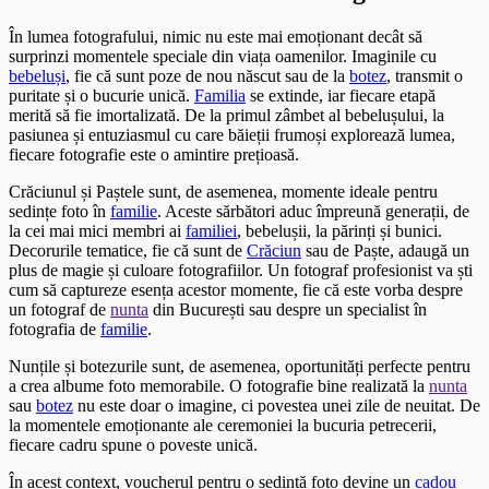
În lumea fotografului, nimic nu este mai emoționant decât să
surprinzi momentele speciale din viața oamenilor. Imaginile cu
bebeluși
, fie că sunt poze de nou născut sau de la
botez
, transmit o
puritate și o bucurie unică.
Familia
se extinde, iar fiecare etapă
merită să fie imortalizată. De la primul zâmbet al bebelușului, la
pasiunea și entuziasmul cu care băieții frumoși explorează lumea,
fiecare fotografie este o amintire prețioasă.
Crăciunul și Paștele sunt, de asemenea, momente ideale pentru
sedințe foto în
familie
. Aceste sărbători aduc împreună generații, de
la cei mai mici membri ai
familiei
, bebelușii, la părinți și bunici.
Decorurile tematice, fie că sunt de
Crăciun
sau de Paște, adaugă un
plus de magie și culoare fotografiilor. Un fotograf profesionist va ști
cum să captureze esența acestor momente, fie că este vorba despre
un fotograf de
nunta
din București sau despre un specialist în
fotografia de
familie
.
Nunțile și botezurile sunt, de asemenea, oportunități perfecte pentru
a crea albume foto memorabile. O fotografie bine realizată la
nunta
sau
botez
nu este doar o imagine, ci povestea unei zile de neuitat. De
la momentele emoționante ale ceremoniei la bucuria petrecerii,
fiecare cadru spune o poveste unică.
În acest context, voucherul pentru o sedință foto devine un
cadou