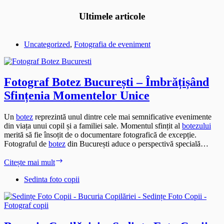
Ultimele articole
Uncategorized
,
Fotografia de eveniment
Fotograf Botez București – Îmbrățișând
Sfințenia Momentelor Unice
Un
botez
reprezintă unul dintre cele mai semnificative evenimente
din viața unui copil și a familiei sale. Momentul sfințit al
botezului
merită să fie însoțit de o documentare fotografică de excepție.
Fotograful de
botez
din București aduce o perspectivă specială…
Fotograf
Citește mai mult
Botez
București
Sedinta foto copii
–
Îmbrățișând
Sfințenia
Momentelor
Unice