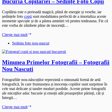
Bucuria Copilăriei – Sedințe Foto Copii
Copilăria este o perioadă magică, plină de energie și veselie, iar
ședințele foto
copii
sunt modalitatea perfectă de a imortaliza aceste
momente speciale și de a păstra amintiri vii pentru totdeauna. Fie că
este vorba de zâmbete pline de inocență…
Bucuria
Citește mai mult
Copilăriei
–
Sedinta foto nou-nascut
Sedințe
Foto
Copii
Minunea Primelor Fotografii – Fotografii
Nou Nascuti
Fotografiile nou-născuților reprezintă o minunată formă de artă
fotografică, în care frumusețea și inocența copiilor sunt surprinse în
cele mai delicate și tandre moduri posibile. Aceste prime fotografii
ale micuților aduc bucurie și emoții atât proaspeților părinți, cât și
întregii…
Minunea
Citește mai mult
Primelor