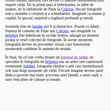
Pentru familii, albumul foto devine o călătorie emoționantă prin
etapele vieții. De la primii pași ai bebelușului, la zilele de
naștere, de la sărbătorile de Paște la
Crăciun
, fiecare fotografie
este o amintire a creșterii și a schimbărilor. Imaginile cu mama și
copilul, în special, surprind o legătură profundă și eternă.
Sesiunile foto de
familie
pot fi și distractive. Pozele cu băieți
frumoși în costume de Paște sau
Crăciun
, sau imaginile cu
bebeluși
fete îmbrăcate în rochițe festive, adaugă un element
jucăuș și vesel colecției de fotografii. În aceste momente,
fotograful devine un povestitor vizual, care transformă
momentele cotidiene în amintiri de neuitat.
În final, fie că este vorba despre un
fotograf de nuntă
, un
specialist în fotografie de
bebeluși
sau un artist care capturează
momentele
familiei
, fotografia rămâne o artă care imortalizează
cele mai dragi momente ale vieții. Fiecare imagine devine parte
dintr-o poveste mai mare, povestea unei familii, a unui copil, a
unei vieți pline de culoare și emoție.