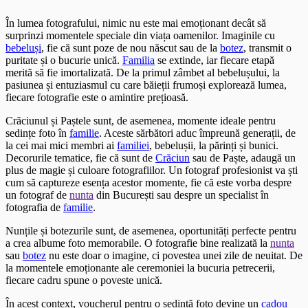
În lumea fotografului, nimic nu este mai emoționant decât să
surprinzi momentele speciale din viața oamenilor. Imaginile cu
bebeluși
, fie că sunt poze de nou născut sau de la
botez
, transmit o
puritate și o bucurie unică.
Familia
se extinde, iar fiecare etapă
merită să fie imortalizată. De la primul zâmbet al bebelușului, la
pasiunea și entuziasmul cu care băieții frumoși explorează lumea,
fiecare fotografie este o amintire prețioasă.
Crăciunul și Paștele sunt, de asemenea, momente ideale pentru
sedințe foto în
familie
. Aceste sărbători aduc împreună generații, de
la cei mai mici membri ai
familiei
, bebelușii, la părinți și bunici.
Decorurile tematice, fie că sunt de
Crăciun
sau de Paște, adaugă un
plus de magie și culoare fotografiilor. Un fotograf profesionist va ști
cum să captureze esența acestor momente, fie că este vorba despre
un fotograf de
nunta
din București sau despre un specialist în
fotografia de
familie
.
Nunțile și botezurile sunt, de asemenea, oportunități perfecte pentru
a crea albume foto memorabile. O fotografie bine realizată la
nunta
sau
botez
nu este doar o imagine, ci povestea unei zile de neuitat. De
la momentele emoționante ale ceremoniei la bucuria petrecerii,
fiecare cadru spune o poveste unică.
În acest context, voucherul pentru o sedință foto devine un
cadou