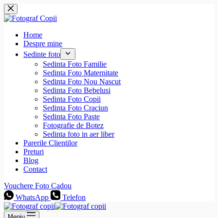
Sari
la
conținut
Home
Despre mine
Sedinte foto
Sedinta Foto Familie
Sedinta Foto Maternitate
Sedinta Foto Nou Nascut
Sedinta Foto Bebelusi
Sedinta Foto Copii
Sedinta Foto Craciun
Sedinta Foto Paste
Fotografie de Botez
Sedinta foto in aer liber
Parerile Clientilor
Preturi
Blog
Contact
Vouchere Foto Cadou
WhatsApp
Telefon
Meniu