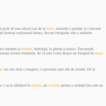
unt poze de nou născut sau de la
botez
, transmit o puritate și o bucurie
eții frumoși explorează lumea, fiecare fotografie este o amintire
 mici membri ai
familiei
, bebelușii, la părinți și bunici. Decorurile
e esența acestor momente, fie că este vorba despre un fotograf de
nunta
tez
nu este doar o imagine, ci povestea unei zile de neuitat. De la
e 1 an la sărbători în
familie
, un
voucher
pentru o sedință foto este un