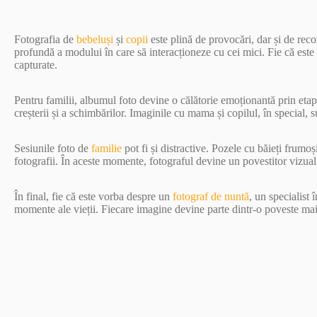
Fotografia de
bebeluși
și
copii
este plină de provocări, dar și de re
profundă a modului în care să interacționeze cu cei mici. Fie că este
capturate.
Pentru familii, albumul foto devine o călătorie emoționantă prin etapel
creșterii și a schimbărilor. Imaginile cu mama și copilul, în special, 
Sesiunile foto de
familie
pot fi și distractive. Pozele cu băieți frumo
fotografii. În aceste momente, fotograful devine un povestitor vizual
În final, fie că este vorba despre un
fotograf de nuntă
, un specialist 
momente ale vieții. Fiecare imagine devine parte dintr-o poveste mai m