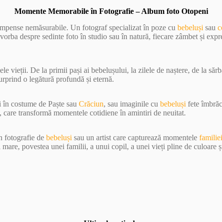
Momente Memorabile în Fotografie – Album foto Otopeni
compense nemăsurabile. Un fotograf specializat în poze cu
bebeluși
sau
c
 vorba despre sedinte foto în studio sau în natură, fiecare zâmbet și expr
e vieții. De la primii pași ai bebelușului, la zilele de naștere, de la sărb
surprind o legătură profundă și eternă.
și în costume de Paște sau
Crăciun
, sau imaginile cu
bebeluși
fete îmbrăc
, care transformă momentele cotidiene în amintiri de neuitat.
în fotografie de
bebeluși
sau un artist care capturează momentele
familie
are, povestea unei familii, a unui copil, a unei vieți pline de culoare ș