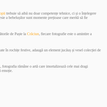
opii
trebuie să aibă nu doar competențe tehnice, ci și o înțelegere
esie a bebelușilor sunt momente prețioase care merită să fie
ătorile de Paște la
Crăciun
, fiecare fotografie este o amintire a
ate în rochițe festive, adaugă un element jucăuș și vesel colecției de
i
, fotografia rămâne o artă care imortalizează cele mai dragi
i emoție.