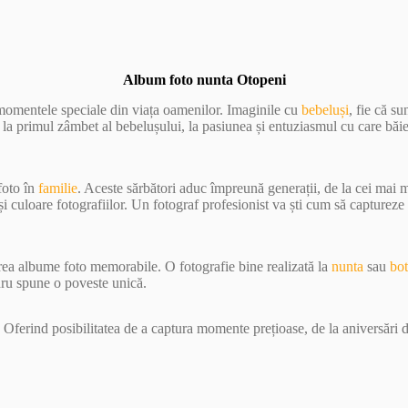
Album foto nunta Otopeni
 momentele speciale din viața oamenilor. Imaginile cu
bebeluși
, fie că s
e la primul zâmbet al bebelușului, la pasiunea și entuziasmul cu care băi
foto în
familie
. Aceste sărbători aduc împreună generații, de la cei mai
 culoare fotografiilor. Un fotograf profesionist va ști cum să capturez
crea albume foto memorabile. O fotografie bine realizată la
nunta
sau
bo
dru spune o poveste unică.
 Oferind posibilitatea de a captura momente prețioase, de la aniversări d