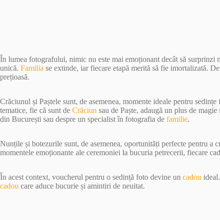
În lumea fotografului, nimic nu este mai emoționant decât să surprinzi
unică.
Familia
se extinde, iar fiecare etapă merită să fie imortalizată. D
prețioasă.
Crăciunul și Paștele sunt, de asemenea, momente ideale pentru sedințe 
tematice, fie că sunt de
Crăciun
sau de Paște, adaugă un plus de magie și
din București sau despre un specialist în fotografia de
familie
.
Nunțile și botezurile sunt, de asemenea, oportunități perfecte pentru a 
momentele emoționante ale ceremoniei la bucuria petrecerii, fiecare ca
În acest context, voucherul pentru o sedință foto devine un
cadou
ideal.
cadou
care aduce bucurie și amintiri de neuitat.