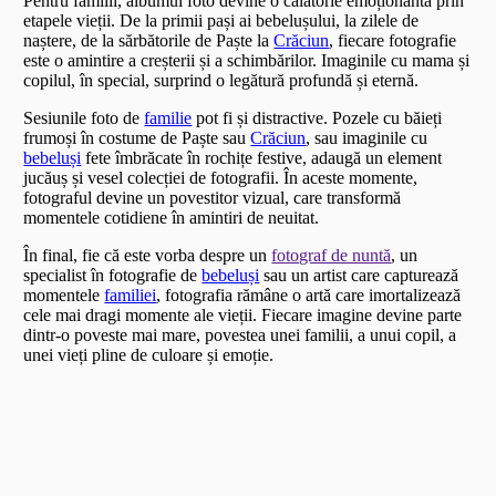
Pentru familii, albumul foto devine o călătorie emoționantă prin
etapele vieții. De la primii pași ai bebelușului, la zilele de
naștere, de la sărbătorile de Paște la
Crăciun
, fiecare fotografie
este o amintire a creșterii și a schimbărilor. Imaginile cu mama și
copilul, în special, surprind o legătură profundă și eternă.
Sesiunile foto de
familie
pot fi și distractive. Pozele cu băieți
frumoși în costume de Paște sau
Crăciun
, sau imaginile cu
bebeluși
fete îmbrăcate în rochițe festive, adaugă un element
jucăuș și vesel colecției de fotografii. În aceste momente,
fotograful devine un povestitor vizual, care transformă
momentele cotidiene în amintiri de neuitat.
În final, fie că este vorba despre un
fotograf de nuntă
, un
specialist în fotografie de
bebeluși
sau un artist care capturează
momentele
familiei
, fotografia rămâne o artă care imortalizează
cele mai dragi momente ale vieții. Fiecare imagine devine parte
dintr-o poveste mai mare, povestea unei familii, a unui copil, a
unei vieți pline de culoare și emoție.