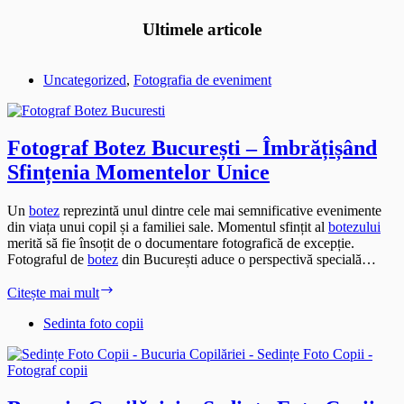
Ultimele articole
Uncategorized
,
Fotografia de eveniment
Fotograf Botez București – Îmbrățișând
Sfințenia Momentelor Unice
Un
botez
reprezintă unul dintre cele mai semnificative evenimente
din viața unui copil și a familiei sale. Momentul sfințit al
botezului
merită să fie însoțit de o documentare fotografică de excepție.
Fotograful de
botez
din București aduce o perspectivă specială…
Fotograf
Citește mai mult
Botez
București
Sedinta foto copii
–
Îmbrățișând
Sfințenia
Momentelor
Unice