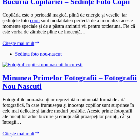
Bucuria Copilăriei – Sedințe Foto Copii
Copilăria este o perioadă magică, plină de energie și veselie, iar
ședințele foto
copii
sunt modalitatea perfectă de a imortaliza aceste
momente speciale și de a păstra amintiri vii pentru totdeauna. Fie că
este vorba de zâmbete pline de inocență…
Bucuria
Citește mai mult
Copilăriei
–
Sedinta foto nou-nascut
Sedințe
Foto
Copii
Minunea Primelor Fotografii – Fotografii
Nou Nascuti
Fotografiile nou-născuților reprezintă o minunată formă de artă
fotografică, în care frumusețea și inocența copiilor sunt surprinse în
cele mai delicate și tandre moduri posibile. Aceste prime fotografii
ale micuților aduc bucurie și emoții atât proaspeților părinți, cât și
întregii…
Minunea
Citește mai mult
Primelor