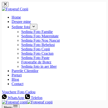
Sari
la
conținut
Home
Despre mine
Sedinte foto
Sedinta Foto Familie
Sedinta Foto Maternitate
Sedinta Foto Nou Nascut
Sedinta Foto Bebelusi
Sedinta Foto Copii
Sedinta Foto Craciun
Sedinta Foto Paste
Fotografie de Botez
Sedinta foto in aer liber
Parerile Clientilor
Preturi
Blog
Contact
Vouchere Foto Cadou
WhatsApp
Telefon
Meniu