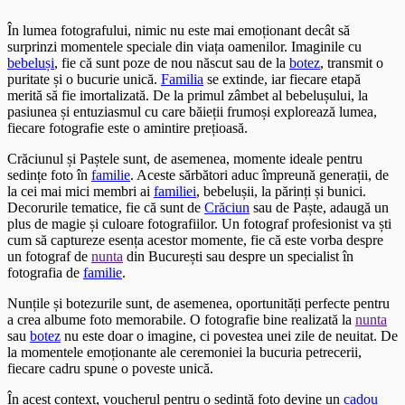
În lumea fotografului, nimic nu este mai emoționant decât să
surprinzi momentele speciale din viața oamenilor. Imaginile cu
bebeluși
, fie că sunt poze de nou născut sau de la
botez
, transmit o
puritate și o bucurie unică.
Familia
se extinde, iar fiecare etapă
merită să fie imortalizată. De la primul zâmbet al bebelușului, la
pasiunea și entuziasmul cu care băieții frumoși explorează lumea,
fiecare fotografie este o amintire prețioasă.
Crăciunul și Paștele sunt, de asemenea, momente ideale pentru
sedințe foto în
familie
. Aceste sărbători aduc împreună generații, de
la cei mai mici membri ai
familiei
, bebelușii, la părinți și bunici.
Decorurile tematice, fie că sunt de
Crăciun
sau de Paște, adaugă un
plus de magie și culoare fotografiilor. Un fotograf profesionist va ști
cum să captureze esența acestor momente, fie că este vorba despre
un fotograf de
nunta
din București sau despre un specialist în
fotografia de
familie
.
Nunțile și botezurile sunt, de asemenea, oportunități perfecte pentru
a crea albume foto memorabile. O fotografie bine realizată la
nunta
sau
botez
nu este doar o imagine, ci povestea unei zile de neuitat. De
la momentele emoționante ale ceremoniei la bucuria petrecerii,
fiecare cadru spune o poveste unică.
În acest context, voucherul pentru o sedință foto devine un
cadou