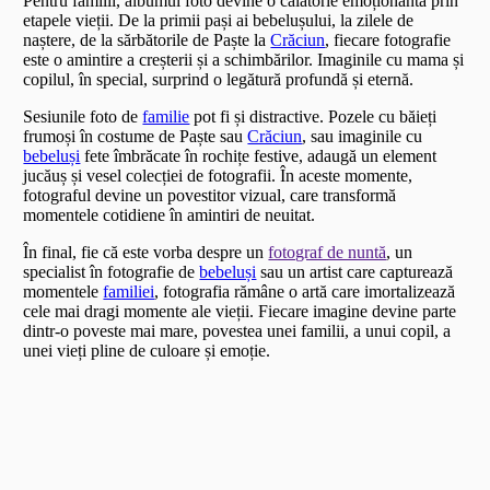
Pentru familii, albumul foto devine o călătorie emoționantă prin
etapele vieții. De la primii pași ai bebelușului, la zilele de
naștere, de la sărbătorile de Paște la
Crăciun
, fiecare fotografie
este o amintire a creșterii și a schimbărilor. Imaginile cu mama și
copilul, în special, surprind o legătură profundă și eternă.
Sesiunile foto de
familie
pot fi și distractive. Pozele cu băieți
frumoși în costume de Paște sau
Crăciun
, sau imaginile cu
bebeluși
fete îmbrăcate în rochițe festive, adaugă un element
jucăuș și vesel colecției de fotografii. În aceste momente,
fotograful devine un povestitor vizual, care transformă
momentele cotidiene în amintiri de neuitat.
În final, fie că este vorba despre un
fotograf de nuntă
, un
specialist în fotografie de
bebeluși
sau un artist care capturează
momentele
familiei
, fotografia rămâne o artă care imortalizează
cele mai dragi momente ale vieții. Fiecare imagine devine parte
dintr-o poveste mai mare, povestea unei familii, a unui copil, a
unei vieți pline de culoare și emoție.