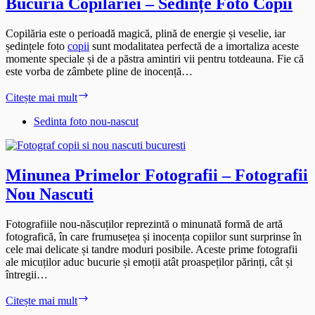
Bucuria Copilăriei – Sedințe Foto Copii
Copilăria este o perioadă magică, plină de energie și veselie, iar
ședințele foto
copii
sunt modalitatea perfectă de a imortaliza aceste
momente speciale și de a păstra amintiri vii pentru totdeauna. Fie că
este vorba de zâmbete pline de inocență…
Bucuria
Citește mai mult
Copilăriei
–
Sedinta foto nou-nascut
Sedințe
Foto
Copii
Minunea Primelor Fotografii – Fotografii
Nou Nascuti
Fotografiile nou-născuților reprezintă o minunată formă de artă
fotografică, în care frumusețea și inocența copiilor sunt surprinse în
cele mai delicate și tandre moduri posibile. Aceste prime fotografii
ale micuților aduc bucurie și emoții atât proaspeților părinți, cât și
întregii…
Minunea
Citește mai mult
Primelor