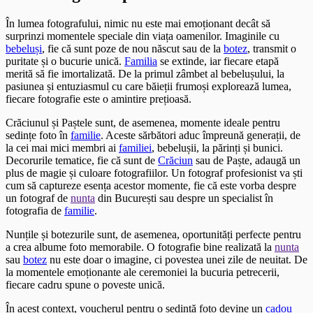
În lumea fotografului, nimic nu este mai emoționant decât să
surprinzi momentele speciale din viața oamenilor. Imaginile cu
bebeluși
, fie că sunt poze de nou născut sau de la
botez
, transmit o
puritate și o bucurie unică.
Familia
se extinde, iar fiecare etapă
merită să fie imortalizată. De la primul zâmbet al bebelușului, la
pasiunea și entuziasmul cu care băieții frumoși explorează lumea,
fiecare fotografie este o amintire prețioasă.
Crăciunul și Paștele sunt, de asemenea, momente ideale pentru
sedințe foto în
familie
. Aceste sărbători aduc împreună generații, de
la cei mai mici membri ai
familiei
, bebelușii, la părinți și bunici.
Decorurile tematice, fie că sunt de
Crăciun
sau de Paște, adaugă un
plus de magie și culoare fotografiilor. Un fotograf profesionist va ști
cum să captureze esența acestor momente, fie că este vorba despre
un fotograf de
nunta
din București sau despre un specialist în
fotografia de
familie
.
Nunțile și botezurile sunt, de asemenea, oportunități perfecte pentru
a crea albume foto memorabile. O fotografie bine realizată la
nunta
sau
botez
nu este doar o imagine, ci povestea unei zile de neuitat. De
la momentele emoționante ale ceremoniei la bucuria petrecerii,
fiecare cadru spune o poveste unică.
În acest context, voucherul pentru o sedință foto devine un
cadou