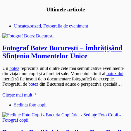
Ultimele articole
Uncategorized
,
Fotografia de eveniment
Fotograf Botez București – Îmbrățișând
Sfințenia Momentelor Unice
Un
botez
reprezintă unul dintre cele mai semnificative evenimente
din viața unui copil și a familiei sale. Momentul sfințit al
botezului
merită să fie însoțit de o documentare fotografică de excepție.
Fotograful de
botez
din București aduce o perspectivă specială…
Fotograf
Citește mai mult
Botez
București
Sedinta foto copii
–
Îmbrățișând
Sfințenia
Momentelor
Unice