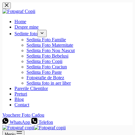
Sari
la
conținut
Home
Despre mine
Sedinte foto
Sedinta Foto Familie
Sedinta Foto Maternitate
Sedinta Foto Nou Nascut
Sedinta Foto Bebelusi
Sedinta Foto Copii
Sedinta Foto Craciun
Sedinta Foto Paste
Fotografie de Botez
Sedinta foto in aer liber
Parerile Clientilor
Preturi
Blog
Contact
Vouchere Foto Cadou
WhatsApp
Telefon
Meniu