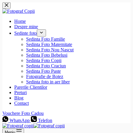
Sari
la
conținut
Home
Despre mine
Sedinte foto
Sedinta Foto Familie
Sedinta Foto Maternitate
Sedinta Foto Nou Nascut
Sedinta Foto Bebelusi
Sedinta Foto Copii
Sedinta Foto Craciun
Sedinta Foto Paste
Fotografie de Botez
Sedinta foto in aer liber
Parerile Clientilor
Preturi
Blog
Contact
Vouchere Foto Cadou
WhatsApp
Telefon
Meniu