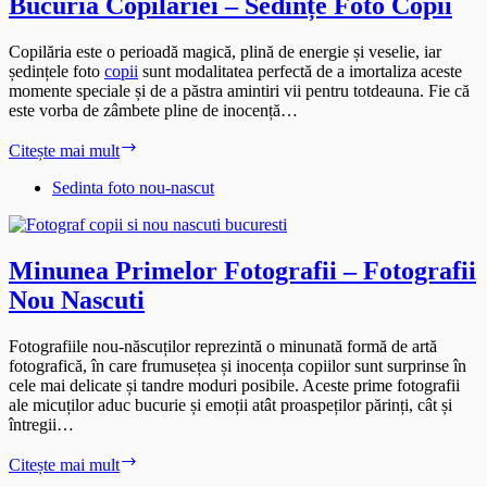
Bucuria Copilăriei – Sedințe Foto Copii
Copilăria este o perioadă magică, plină de energie și veselie, iar
ședințele foto
copii
sunt modalitatea perfectă de a imortaliza aceste
momente speciale și de a păstra amintiri vii pentru totdeauna. Fie că
este vorba de zâmbete pline de inocență…
Bucuria
Citește mai mult
Copilăriei
–
Sedinta foto nou-nascut
Sedințe
Foto
Copii
Minunea Primelor Fotografii – Fotografii
Nou Nascuti
Fotografiile nou-născuților reprezintă o minunată formă de artă
fotografică, în care frumusețea și inocența copiilor sunt surprinse în
cele mai delicate și tandre moduri posibile. Aceste prime fotografii
ale micuților aduc bucurie și emoții atât proaspeților părinți, cât și
întregii…
Minunea
Citește mai mult
Primelor