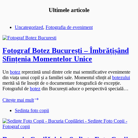
Ultimele articole
Uncategorized
,
Fotografia de eveniment
Fotograf Botez București – Îmbrățișând
Sfințenia Momentelor Unice
Un
botez
reprezintă unul dintre cele mai semnificative evenimente
din viața unui copil și a familiei sale. Momentul sfințit al
botezului
merită să fie însoțit de o documentare fotografică de excepție.
Fotograful de
botez
din București aduce o perspectivă specială…
Fotograf
Citește mai mult
Botez
București
Sedinta foto copii
–
Îmbrățișând
Sfințenia
Momentelor
Unice