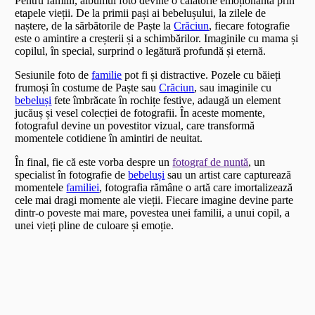
Pentru familii, albumul foto devine o călătorie emoționantă prin
etapele vieții. De la primii pași ai bebelușului, la zilele de
naștere, de la sărbătorile de Paște la
Crăciun
, fiecare fotografie
este o amintire a creșterii și a schimbărilor. Imaginile cu mama și
copilul, în special, surprind o legătură profundă și eternă.
Sesiunile foto de
familie
pot fi și distractive. Pozele cu băieți
frumoși în costume de Paște sau
Crăciun
, sau imaginile cu
bebeluși
fete îmbrăcate în rochițe festive, adaugă un element
jucăuș și vesel colecției de fotografii. În aceste momente,
fotograful devine un povestitor vizual, care transformă
momentele cotidiene în amintiri de neuitat.
În final, fie că este vorba despre un
fotograf de nuntă
, un
specialist în fotografie de
bebeluși
sau un artist care capturează
momentele
familiei
, fotografia rămâne o artă care imortalizează
cele mai dragi momente ale vieții. Fiecare imagine devine parte
dintr-o poveste mai mare, povestea unei familii, a unui copil, a
unei vieți pline de culoare și emoție.