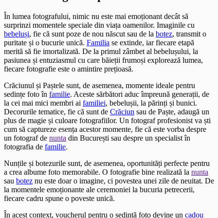
În lumea fotografului, nimic nu este mai emoționant decât să
surprinzi momentele speciale din viața oamenilor. Imaginile cu
bebeluși
, fie că sunt poze de nou născut sau de la
botez
, transmit o
puritate și o bucurie unică.
Familia
se extinde, iar fiecare etapă
merită să fie imortalizată. De la primul zâmbet al bebelușului, la
pasiunea și entuziasmul cu care băieții frumoși explorează lumea,
fiecare fotografie este o amintire prețioasă.
Crăciunul și Paștele sunt, de asemenea, momente ideale pentru
sedințe foto în
familie
. Aceste sărbători aduc împreună generații, de
la cei mai mici membri ai
familiei
, bebelușii, la părinți și bunici.
Decorurile tematice, fie că sunt de
Crăciun
sau de Paște, adaugă un
plus de magie și culoare fotografiilor. Un fotograf profesionist va ști
cum să captureze esența acestor momente, fie că este vorba despre
un fotograf de
nunta
din București sau despre un specialist în
fotografia de
familie
.
Nunțile și botezurile sunt, de asemenea, oportunități perfecte pentru
a crea albume foto memorabile. O fotografie bine realizată la
nunta
sau
botez
nu este doar o imagine, ci povestea unei zile de neuitat. De
la momentele emoționante ale ceremoniei la bucuria petrecerii,
fiecare cadru spune o poveste unică.
În acest context, voucherul pentru o sedință foto devine un
cadou