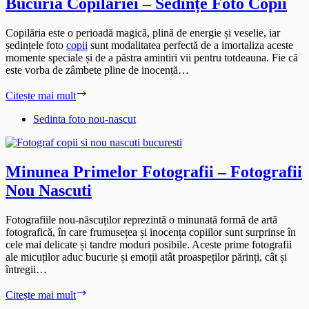
Bucuria Copilăriei – Sedințe Foto Copii
Copilăria este o perioadă magică, plină de energie și veselie, iar
ședințele foto
copii
sunt modalitatea perfectă de a imortaliza aceste
momente speciale și de a păstra amintiri vii pentru totdeauna. Fie că
este vorba de zâmbete pline de inocență…
Bucuria
Citește mai mult
Copilăriei
–
Sedinta foto nou-nascut
Sedințe
Foto
Copii
Minunea Primelor Fotografii – Fotografii
Nou Nascuti
Fotografiile nou-născuților reprezintă o minunată formă de artă
fotografică, în care frumusețea și inocența copiilor sunt surprinse în
cele mai delicate și tandre moduri posibile. Aceste prime fotografii
ale micuților aduc bucurie și emoții atât proaspeților părinți, cât și
întregii…
Minunea
Citește mai mult
Primelor