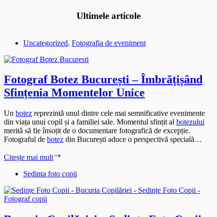
Ultimele articole
Uncategorized
,
Fotografia de eveniment
Fotograf Botez București – Îmbrățișând
Sfințenia Momentelor Unice
Un
botez
reprezintă unul dintre cele mai semnificative evenimente
din viața unui copil și a familiei sale. Momentul sfințit al
botezului
merită să fie însoțit de o documentare fotografică de excepție.
Fotograful de
botez
din București aduce o perspectivă specială…
Fotograf
Citește mai mult
Botez
București
Sedinta foto copii
–
Îmbrățișând
Sfințenia
Momentelor
Unice