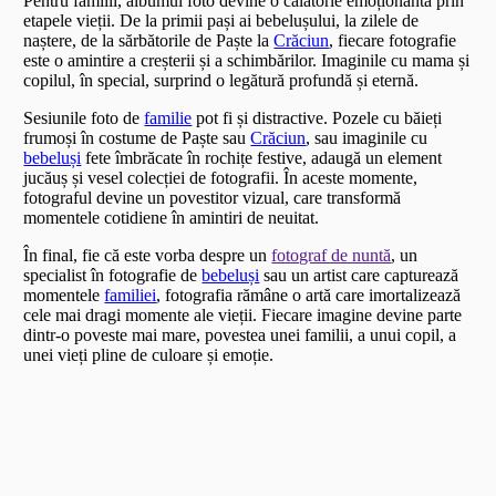
Pentru familii, albumul foto devine o călătorie emoționantă prin
etapele vieții. De la primii pași ai bebelușului, la zilele de
naștere, de la sărbătorile de Paște la
Crăciun
, fiecare fotografie
este o amintire a creșterii și a schimbărilor. Imaginile cu mama și
copilul, în special, surprind o legătură profundă și eternă.
Sesiunile foto de
familie
pot fi și distractive. Pozele cu băieți
frumoși în costume de Paște sau
Crăciun
, sau imaginile cu
bebeluși
fete îmbrăcate în rochițe festive, adaugă un element
jucăuș și vesel colecției de fotografii. În aceste momente,
fotograful devine un povestitor vizual, care transformă
momentele cotidiene în amintiri de neuitat.
În final, fie că este vorba despre un
fotograf de nuntă
, un
specialist în fotografie de
bebeluși
sau un artist care capturează
momentele
familiei
, fotografia rămâne o artă care imortalizează
cele mai dragi momente ale vieții. Fiecare imagine devine parte
dintr-o poveste mai mare, povestea unei familii, a unui copil, a
unei vieți pline de culoare și emoție.