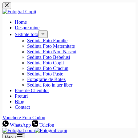
Sari
la
conținut
Home
Despre mine
Sedinte foto
Sedinta Foto Familie
Sedinta Foto Maternitate
Sedinta Foto Nou Nascut
Sedinta Foto Bebelusi
Sedinta Foto Copii
Sedinta Foto Craciun
Sedinta Foto Paste
Fotografie de Botez
Sedinta foto in aer liber
Parerile Clientilor
Preturi
Blog
Contact
Vouchere Foto Cadou
WhatsApp
Telefon
Meniu