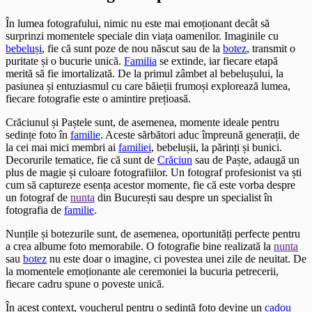
În lumea fotografului, nimic nu este mai emoționant decât să
surprinzi momentele speciale din viața oamenilor. Imaginile cu
bebeluși
, fie că sunt poze de nou născut sau de la
botez
, transmit o
puritate și o bucurie unică.
Familia
se extinde, iar fiecare etapă
merită să fie imortalizată. De la primul zâmbet al bebelușului, la
pasiunea și entuziasmul cu care băieții frumoși explorează lumea,
fiecare fotografie este o amintire prețioasă.
Crăciunul și Paștele sunt, de asemenea, momente ideale pentru
sedințe foto în
familie
. Aceste sărbători aduc împreună generații, de
la cei mai mici membri ai
familiei
, bebelușii, la părinți și bunici.
Decorurile tematice, fie că sunt de
Crăciun
sau de Paște, adaugă un
plus de magie și culoare fotografiilor. Un fotograf profesionist va ști
cum să captureze esența acestor momente, fie că este vorba despre
un fotograf de
nunta
din București sau despre un specialist în
fotografia de
familie
.
Nunțile și botezurile sunt, de asemenea, oportunități perfecte pentru
a crea albume foto memorabile. O fotografie bine realizată la
nunta
sau
botez
nu este doar o imagine, ci povestea unei zile de neuitat. De
la momentele emoționante ale ceremoniei la bucuria petrecerii,
fiecare cadru spune o poveste unică.
În acest context, voucherul pentru o sedință foto devine un
cadou