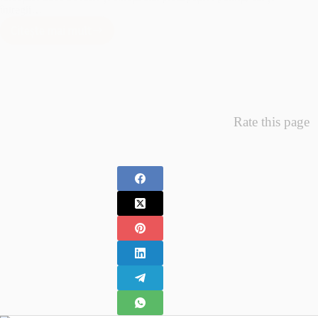
întregii…
Citește mai mult
Minunea
Primelor
Fotografii
–
Fotografii
Nou
Rate this page
Nascuti