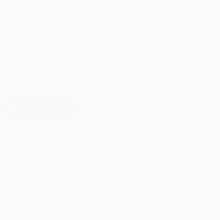
Bucuria Copilăriei – Sedințe Foto Copii
Copilăria este o perioadă magică, plină de energie și veselie, iar
ședințele foto
copii
sunt modalitatea perfectă de a imortaliza aceste
momente speciale și de a păstra amintiri vii pentru totdeauna. Fie că
este vorba de zâmbete pline de inocență…
Citește mai mult
Bucuria
Copilăriei
–
Sedințe
Foto
Sedinta foto nou-nascut
Copii