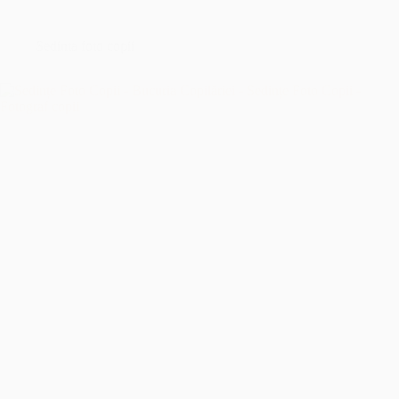
București
–
Îmbrățișând
Sedinta foto copii
Sfințenia
Momentelor
Unice