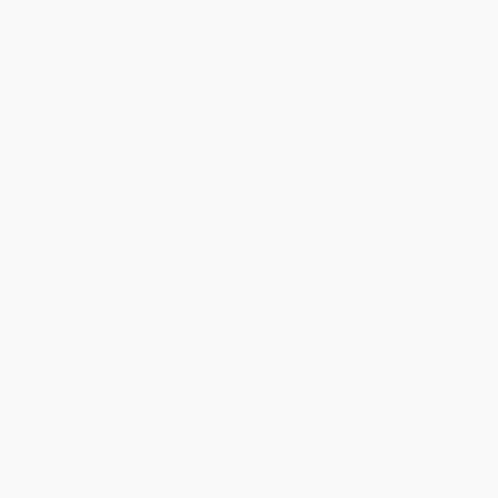
Fotograf Botez București – Îmbrățișând Sfințenia Momentelor Unice
Un
botez
reprezintă unul dintre cele mai semnificative evenimente din
viața unui copil și a familiei sale. Momentul sfințit al
botezului
merită
să fie însoțit de o documentare fotografică de excepție. Fotograful de
botez
din București aduce o perspectivă specială…
Citește mai mult
Fotograf
Botez