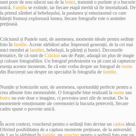
sunt poze de nou născut sau de la
botez
, transmit o puritate și o bucurie
unică.
Familia
se extinde, iar fiecare etapă merită să fie imortalizată. De
la primul zâmbet al bebelușului, la pasiunea și entuziasmul cu care
băieții frumoși explorează lumea, fiecare fotografie este o amintire
prețioasă.
Crăciunul și Paștele sunt, de asemenea, momente ideale pentru sedințe
foto în
familie
. Aceste sărbători aduc împreună generații, de la cei mai
mici membri ai
familiei
, bebelușii, la părinți și bunici. Decorurile
tematice, fie că sunt de
Crăciun
sau de Paște, adaugă un plus de magie
și culoare fotografiilor. Un fotograf profesionist va ști cum să captureze
esența acestor momente, fie că este vorba despre un fotograf de
nunta
din București sau despre un specialist în fotografia de
familie
.
Nunțile și botezurile sunt, de asemenea, oportunități perfecte pentru a
crea albume foto memorabile. O fotografie bine realizată la
nunta
sau
botez
nu este doar o imagine, ci povestea unei zile de neuitat. De la
momentele emoționante ale ceremoniei la bucuria petrecerii, fiecare
cadru spune o poveste unică.
În acest context, voucherul pentru o sedință foto devine un
cadou
ideal.
Oferind posibilitatea de a captura momente prețioase, de la aniversări
de 1 an la sărbători în
familie
, un
voucher
pentru o sedință foto este un