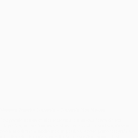
Minunea Primelor Fotografii – Fotografii Nou Nascuti
Fotografiile nou-născuților reprezintă o minunată formă de artă
fotografică, în care frumusețea și inocența copiilor sunt surprinse în
cele mai delicate și tandre moduri posibile. Aceste prime fotografii ale
micuților aduc bucurie și emoții atât proaspeților părinți, cât și