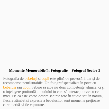
Vezi Galerie Foto
Momente Memorabile în Fotografie – Fotograf Sector 5
Fotografia de
bebeluși
și
copii
este plină de provocări, dar și de
recompense nemăsurabile. Un fotograf specializat în poze cu
bebeluși
sau
copii
trebuie să aibă nu doar competențe tehnice, ci și
o înțelegere profundă a modului în care să interacționeze cu cei
mici. Fie că este vorba despre sedinte foto în studio sau în natură,
fiecare zâmbet și expresie a bebelușilor sunt momente prețioase
care merită să fie capturate.