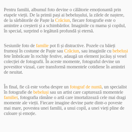
Pentru familii, albumul foto devine o călătorie emoționantă prin
etapele vieții. De la primii pași ai bebelușului, la zilele de naștere,
de la sărbătorile de Paște la
Crăciun
, fiecare fotografie este o
amintire a creșterii și a schimbărilor. Imaginile cu mama și copilul,
în special, surprind o legătură profundă și eternă.
Sesiunile foto de
familie
pot fi și distractive. Pozele cu băieți
frumoși în costume de Paște sau
Crăciun
, sau imaginile cu
bebeluși
fete îmbrăcate în rochițe festive, adaugă un element jucăuș și vesel
colecției de fotografii. În aceste momente, fotograful devine un
povestitor vizual, care transformă momentele cotidiene în amintiri
de neuitat.
În final, fie că este vorba despre un
fotograf de nuntă
, un specialist
în fotografie de
bebeluși
sau un artist care capturează momentele
familiei
, fotografia rămâne o artă care imortalizează cele mai dragi
momente ale vieții. Fiecare imagine devine parte dintr-o poveste
mai mare, povestea unei familii, a unui copil, a unei vieți pline de
culoare și emoție.