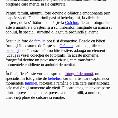
prețioase care merită să fie capturate.
Pentru familii, albumul foto devine o călătorie emoționantă prin
etapele vieții. De la primii pași ai bebelușului, la zilele de
naștere, de la sărbătorile de Paște la
Crăciun
, fiecare fotografie
este o amintire a creșterii și a schimbărilor. Imaginile cu mama și
copilul, în special, surprind o legătură profundă și eternă.
Sesiunile foto de
familie
pot fi și distractive. Pozele cu băieți
frumoși în costume de Paște sau
Crăciun
, sau imaginile cu
bebeluși
fete îmbrăcate în rochițe festive, adaugă un element
jucăuș și vesel colecției de fotografii. În aceste momente,
fotograful devine un povestitor vizual, care transformă
momentele cotidiene în amintiri de neuitat.
În final, fie că este vorba despre un
fotograf de nuntă
, un
specialist în fotografie de
bebeluși
sau un artist care capturează
momentele
familiei
, fotografia rămâne o artă care imortalizează
cele mai dragi momente ale vieții. Fiecare imagine devine parte
dintr-o poveste mai mare, povestea unei familii, a unui copil, a
unei vieți pline de culoare și emoție.