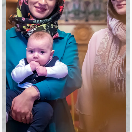
Sunt fotograf pentru botez, specializat in
capturarea momentelor sacre si unice ale acestui
eveniment. Imi place sa surprind emotiile si
bucuria parintilor, bunicilor si a tuturor celor
prezenti la botez.
Vezi Galerie Foto