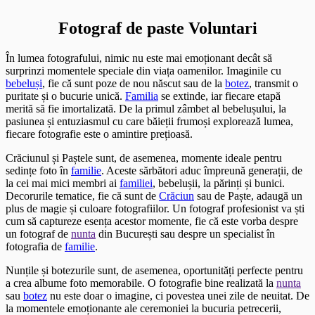
Fotograf de paste Voluntari
În lumea fotografului, nimic nu este mai emoționant decât să
surprinzi momentele speciale din viața oamenilor. Imaginile cu
bebeluși
, fie că sunt poze de nou născut sau de la
botez
, transmit o
puritate și o bucurie unică.
Familia
se extinde, iar fiecare etapă
merită să fie imortalizată. De la primul zâmbet al bebelușului, la
pasiunea și entuziasmul cu care băieții frumoși explorează lumea,
fiecare fotografie este o amintire prețioasă.
Crăciunul și Paștele sunt, de asemenea, momente ideale pentru
sedințe foto în
familie
. Aceste sărbători aduc împreună generații, de
la cei mai mici membri ai
familiei
, bebelușii, la părinți și bunici.
Decorurile tematice, fie că sunt de
Crăciun
sau de Paște, adaugă un
plus de magie și culoare fotografiilor. Un fotograf profesionist va ști
cum să captureze esența acestor momente, fie că este vorba despre
un fotograf de
nunta
din București sau despre un specialist în
fotografia de
familie
.
Nunțile și botezurile sunt, de asemenea, oportunități perfecte pentru
a crea albume foto memorabile. O fotografie bine realizată la
nunta
sau
botez
nu este doar o imagine, ci povestea unei zile de neuitat. De
la momentele emoționante ale ceremoniei la bucuria petrecerii,