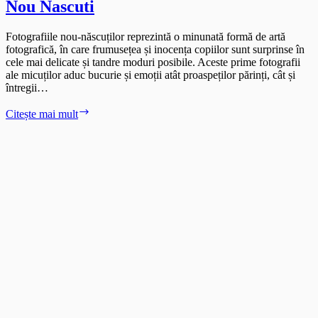
Nou Nascuti
Fotografiile nou-născuților reprezintă o minunată formă de artă
fotografică, în care frumusețea și inocența copiilor sunt surprinse în
cele mai delicate și tandre moduri posibile. Aceste prime fotografii
ale micuților aduc bucurie și emoții atât proaspeților părinți, cât și
întregii…
Minunea
Citește mai mult
Primelor
Fotografii
–
Fotografii
Nou
Nascuti