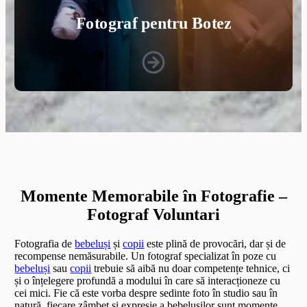
Fotograf pentru Botez
Momente Memorabile în Fotografie –
Fotograf Voluntari
Fotografia de
bebeluși
și
copii
este plină de provocări, dar și de
recompense nemăsurabile. Un fotograf specializat în poze cu
bebeluși
sau
copii
trebuie să aibă nu doar competențe tehnice, ci
și o înțelegere profundă a modului în care să interacționeze cu
cei mici. Fie că este vorba despre sedinte foto în studio sau în
natură, fiecare zâmbet și expresie a bebelușilor sunt momente