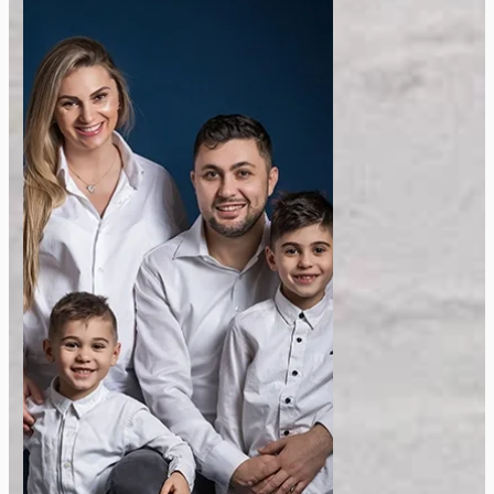
Sedinta Foto Familie
Sunt fotograf de familie,
specializat in capturarea
momentelor unice si
emotionante ale familiei dvs.
Imi place sa surprind iubirea si
legaturile familiare. Sunt
pregatit sa surprind cele mai
frumoase momente alaturi de cei
dragi.
Vezi Galeria Foto