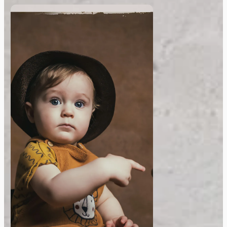
Sedinte Foto Bebelusi
Sunt fotograf pentru bebelusi,
specializat in surprinderea
momentelor unice si delicate ale
primei lor etape a vietii. Imi
place sa prind in poze emotia si
iubirea parintilor pentru micutul
lor.
Vezi Galeria Foto