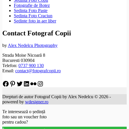
Sedinta Foto Copii
Fotografie de Botez
Sedinta Foto Paste
Sedinta Foto Craciun
Sedinte foto in aer liber
Contact Fotograf Copii
by
Alex Nedelcu Photography
Strada Moise Nicoară 8
Bucuresti 030904
Telefon:
0737 900 130
Email:
contact@fotografcopii.ro
Facebook
Pinterest
Twitter
LinkedIn
Flickr
Instagram
Drepturi de autor Fotograf Copii by Alex Nedelcu © 2026 -
powered by
wdesigner.ro
Te interesează o ședință
foto sau un voucher foto
pentru cadou?