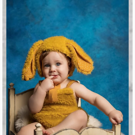
Sedinta Foto Paste
Sunt fotograf profesionist, specializat in
capturarea momentelor de familie si traditie din
aceasta sarbatoare. Imi place sa surprind emotiile
si bucuria celor care se aduna impreuna pentru a
sarbatori. Ma bucur sa creez amintiri de neuitat
pentru familii.
Vezi Galeria Foto