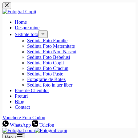
Sari
la
conținut
Home
Despre mine
Sedinte foto
Sedinta Foto Familie
Sedinta Foto Maternitate
Sedinta Foto Nou Nascut
Sedinta Foto Bebelusi
Sedinta Foto Copii
Sedinta Foto Craciun
Sedinta Foto Paste
Fotografie de Botez
Sedinta foto in aer liber
Parerile Clientilor
Preturi
Blog
Contact
Vouchere Foto Cadou
WhatsApp
Telefon
Meniu