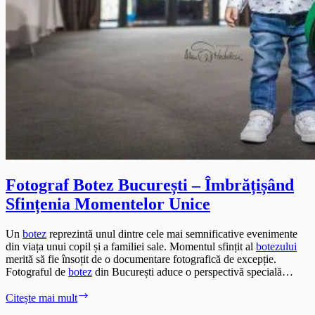
Fotograf Botez București – Îmbrățișând
Sfințenia Momentelor Unice
Un
botez
reprezintă unul dintre cele mai semnificative evenimente
din viața unui copil și a familiei sale. Momentul sfințit al
botezului
merită să fie însoțit de o documentare fotografică de excepție.
Fotograful de
botez
din București aduce o perspectivă specială…
Fotograf
Citește mai mult
Botez