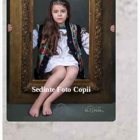
Sedinte Foto Copii
Surprindem amintiri vii prin sedinte foto
unice pentru copii. Fie ca este vorba de un
portret sau o sedinta tematica, vom prinde
emotiile si personalitatea copilului tau
intr-un mod creativ.
Vezi Galeria Foto
Sedinte Foto Copii