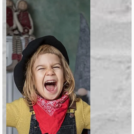
Sedinta Foto Craciun
Sunt fotograf specializat in
capturarea momentelor de
familie si emotiilor din aceasta
sarbatoare. Imi place sa surprind
emotiile si bucuria celor care se
aduna impreuna pentru a
sarbatori. Sunt pregatit sa va
surprind cele mai frumoase
momente de Craciun.
Vezi Galerie Foto