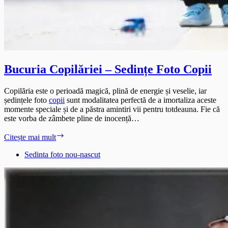
Bucuria Copilăriei – Sedințe Foto Copii
Copilăria este o perioadă magică, plină de energie și veselie, iar
ședințele foto
copii
sunt modalitatea perfectă de a imortaliza aceste
momente speciale și de a păstra amintiri vii pentru totdeauna. Fie că
este vorba de zâmbete pline de inocență…
Bucuria
Citește mai mult
Copilăriei
–
Sedinta foto nou-nascut
Sedințe
Foto
Copii