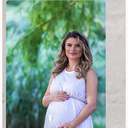
Sedinte Foto de Maternitate
Sunt fotograf de maternitate, specializat
in capturarea momentelor unice si
emotionante ale sarcinii si asteptarii unui
copil. Imi place sa surprind emotiile si
iubirea parintilor pentru copilul lor in
asteptare. Ma bucur sa creez amintiri de
neuitat pentru familia ta.
Vezi Galeria Foto