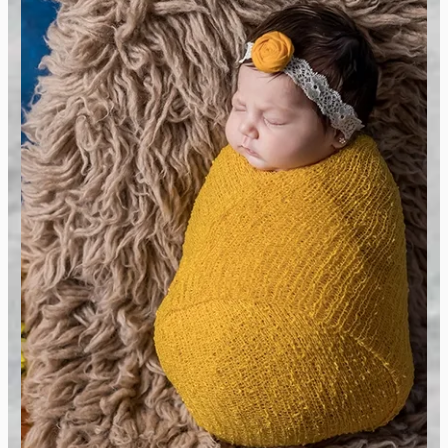
Sedinte Foto Nou Nascuti / Newborn
Sunt fotograf de nou nascuti, specializat in
capturarea momentelor delicate si unice ale
primelor zile ale bebelusilor. Imi place sa
surprind emotiile si iubirea parintilor pentru
micutul lor.
Vezi Galeria Foto