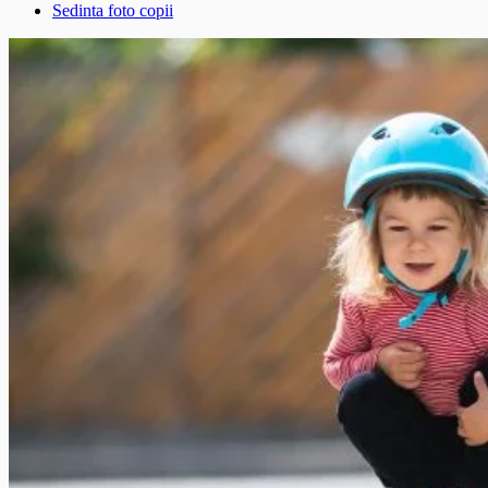
București
Sedinta foto copii
–
Îmbrățișând
Sfințenia
Momentelor
Unice