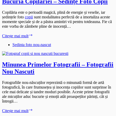
Bucuria Copilăriei – Sedințe Foto Copii
Copilăria este o perioadă magică, plină de energie și veselie, iar
ședințele foto
copii
sunt modalitatea perfectă de a imortaliza aceste
momente speciale și de a păstra amintiri vii pentru totdeauna. Fie că
este vorba de zâmbete pline de inocență…
Bucuria
Citește mai mult
Copilăriei
–
Sedinta foto nou-nascut
Sedințe
Foto
Copii
Minunea Primelor Fotografii – Fotografii
Nou Nascuti
Fotografiile nou-născuților reprezintă o minunată formă de artă
fotografică, în care frumusețea și inocența copiilor sunt surprinse în
cele mai delicate și tandre moduri posibile. Aceste prime fotografii
ale micuților aduc bucurie și emoții atât proaspeților părinți, cât și
întregii…
Minunea
Citește mai mult
Primelor