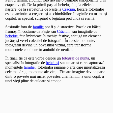
Pentru familii, albumul foto devine o călătorie emoționantă prin
etapele vieții. De la primii pași ai bebelușului, la zilele de
naștere, de la sărbătorile de Paște la
Crăciun
, fiecare fotografie
este o amintire a creșterii și a schimbărilor. Imaginile cu mama și
copilul, în special, surprind o legătură profundă și eternă.
Sesiunile foto de
familie
pot fi și distractive. Pozele cu băieți
frumoși în costume de Paște sau
Crăciun
, sau imaginile cu
bebeluși
fete îmbrăcate în rochițe festive, adaugă un element
jucăuș și vesel colecției de fotografii. În aceste momente,
fotograful devine un povestitor vizual, care transformă
momentele cotidiene în amintiri de neuitat.
În final, fie că este vorba despre un
fotograf de nuntă
, un
specialist în fotografie de
bebeluși
sau un artist care capturează
momentele
familiei
, fotografia rămâne o artă care imortalizează
cele mai dragi momente ale vieții. Fiecare imagine devine parte
dintr-o poveste mai mare, povestea unei familii, a unui copil, a
unei vieți pline de culoare și emoție.