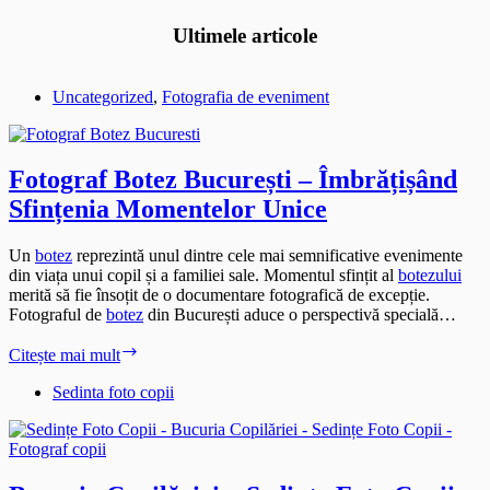
Ultimele articole
Uncategorized
,
Fotografia de eveniment
Fotograf Botez București – Îmbrățișând
Sfințenia Momentelor Unice
Un
botez
reprezintă unul dintre cele mai semnificative evenimente
din viața unui copil și a familiei sale. Momentul sfințit al
botezului
merită să fie însoțit de o documentare fotografică de excepție.
Fotograful de
botez
din București aduce o perspectivă specială…
Fotograf
Citește mai mult
Botez
București
Sedinta foto copii
–
Îmbrățișând
Sfințenia
Momentelor
Unice