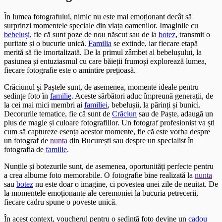
În lumea fotografului, nimic nu este mai emoționant decât să
surprinzi momentele speciale din viața oamenilor. Imaginile cu
bebeluși
, fie că sunt poze de nou născut sau de la
botez
, transmit o
puritate și o bucurie unică.
Familia
se extinde, iar fiecare etapă
merită să fie imortalizată. De la primul zâmbet al bebelușului, la
pasiunea și entuziasmul cu care băieții frumoși explorează lumea,
fiecare fotografie este o amintire prețioasă.
Crăciunul și Paștele sunt, de asemenea, momente ideale pentru
sedințe foto în
familie
. Aceste sărbători aduc împreună generații, de
la cei mai mici membri ai
familiei
, bebelușii, la părinți și bunici.
Decorurile tematice, fie că sunt de
Crăciun
sau de Paște, adaugă un
plus de magie și culoare fotografiilor. Un fotograf profesionist va ști
cum să captureze esența acestor momente, fie că este vorba despre
un fotograf de
nunta
din București sau despre un specialist în
fotografia de
familie
.
Nunțile și botezurile sunt, de asemenea, oportunități perfecte pentru
a crea albume foto memorabile. O fotografie bine realizată la
nunta
sau
botez
nu este doar o imagine, ci povestea unei zile de neuitat. De
la momentele emoționante ale ceremoniei la bucuria petrecerii,
fiecare cadru spune o poveste unică.
În acest context, voucherul pentru o sedință foto devine un
cadou