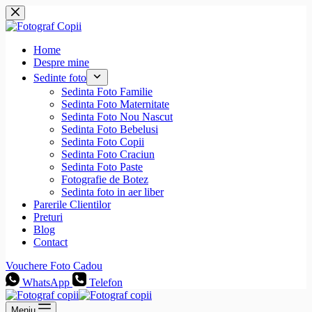
Sari
la
conținut
Home
Despre mine
Sedinte foto
Sedinta Foto Familie
Sedinta Foto Maternitate
Sedinta Foto Nou Nascut
Sedinta Foto Bebelusi
Sedinta Foto Copii
Sedinta Foto Craciun
Sedinta Foto Paste
Fotografie de Botez
Sedinta foto in aer liber
Parerile Clientilor
Preturi
Blog
Contact
Vouchere Foto Cadou
WhatsApp
Telefon
Meniu