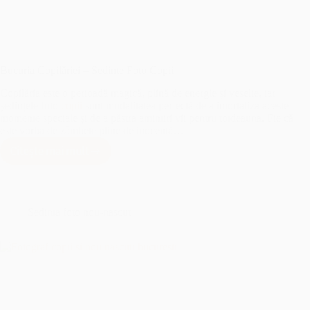
Bucuria Copilăriei – Sedințe Foto Copii
Copilăria este o perioadă magică, plină de energie și veselie, iar
ședințele foto
copii
sunt modalitatea perfectă de a imortaliza aceste
momente speciale și de a păstra amintiri vii pentru totdeauna. Fie că
este vorba de zâmbete pline de inocență…
Citește mai mult
Bucuria
Copilăriei
–
Sedințe
Foto
Sedinta foto nou-nascut
Copii