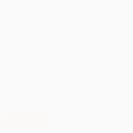
Fotograf Botez București – Îmbrățișând Sfințenia Momentelor Unice
Un
botez
reprezintă unul dintre cele mai semnificative evenimente din
viața unui copil și a familiei sale. Momentul sfințit al
botezului
merită
să fie însoțit de o documentare fotografică de excepție. Fotograful de
botez
din București aduce o perspectivă specială…
Citește mai mult
Fotograf
Botez