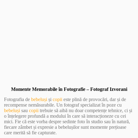
Vezi Galerie Foto
Momente Memorabile în Fotografie – Fotograf Izvorani
Fotografia de
bebeluși
și
copii
este plină de provocări, dar și de
recompense nemăsurabile. Un fotograf specializat în poze cu
bebeluși
sau
copii
trebuie să aibă nu doar competențe tehnice, ci și
o înțelegere profundă a modului în care să interacționeze cu cei
mici. Fie că este vorba despre sedinte foto în studio sau în natură,
fiecare zâmbet și expresie a bebelușilor sunt momente prețioase
care merită să fie capturate.