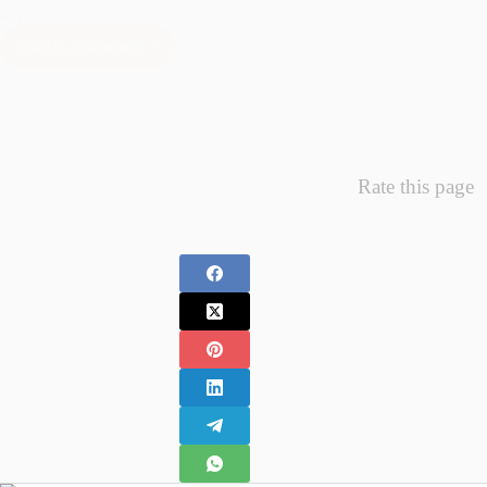
întregii…
Citește mai mult
Minunea
Primelor
Fotografii
–
Fotografii
Nou
Rate this page
Nascuti