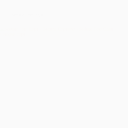
București
–
Îmbrățișând
Sedinta foto copii
Sfințenia
Momentelor
Unice