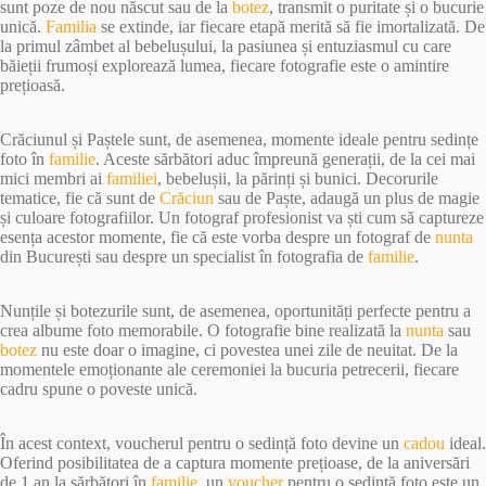
sunt poze de nou născut sau de la
botez
, transmit o puritate și o bucurie
unică.
Familia
se extinde, iar fiecare etapă merită să fie imortalizată. De
la primul zâmbet al bebelușului, la pasiunea și entuziasmul cu care
băieții frumoși explorează lumea, fiecare fotografie este o amintire
prețioasă.
Crăciunul și Paștele sunt, de asemenea, momente ideale pentru sedințe
foto în
familie
. Aceste sărbători aduc împreună generații, de la cei mai
mici membri ai
familiei
, bebelușii, la părinți și bunici. Decorurile
tematice, fie că sunt de
Crăciun
sau de Paște, adaugă un plus de magie
și culoare fotografiilor. Un fotograf profesionist va ști cum să captureze
esența acestor momente, fie că este vorba despre un fotograf de
nunta
din București sau despre un specialist în fotografia de
familie
.
Nunțile și botezurile sunt, de asemenea, oportunități perfecte pentru a
crea albume foto memorabile. O fotografie bine realizată la
nunta
sau
botez
nu este doar o imagine, ci povestea unei zile de neuitat. De la
momentele emoționante ale ceremoniei la bucuria petrecerii, fiecare
cadru spune o poveste unică.
În acest context, voucherul pentru o sedință foto devine un
cadou
ideal.
Oferind posibilitatea de a captura momente prețioase, de la aniversări
de 1 an la sărbători în
familie
, un
voucher
pentru o sedință foto este un