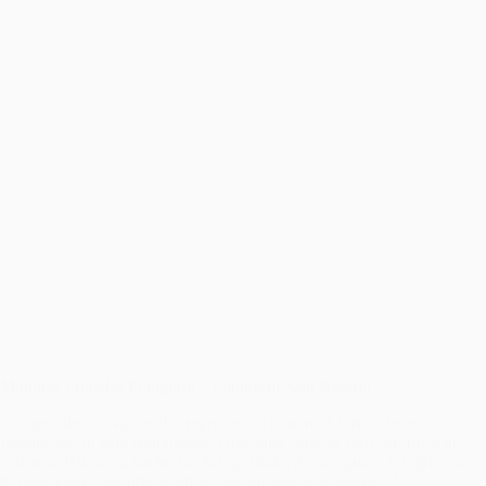
Minunea Primelor Fotografii – Fotografii Nou Nascuti
Fotografiile nou-născuților reprezintă o minunată formă de artă
fotografică, în care frumusețea și inocența copiilor sunt surprinse în
cele mai delicate și tandre moduri posibile. Aceste prime fotografii ale
micuților aduc bucurie și emoții atât proaspeților părinți, cât și