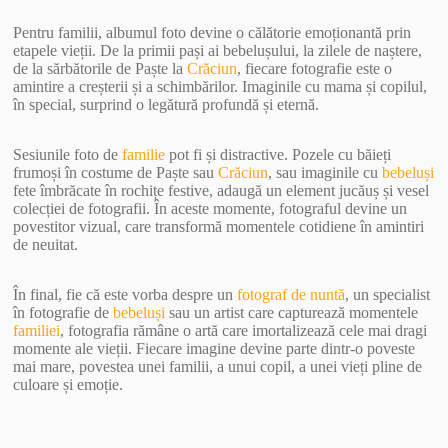
Pentru familii, albumul foto devine o călătorie emoționantă prin
etapele vieții. De la primii pași ai bebelușului, la zilele de naștere,
de la sărbătorile de Paște la
Crăciun
, fiecare fotografie este o
amintire a creșterii și a schimbărilor. Imaginile cu mama și copilul,
în special, surprind o legătură profundă și eternă.
Sesiunile foto de
familie
pot fi și distractive. Pozele cu băieți
frumoși în costume de Paște sau
Crăciun
, sau imaginile cu
bebeluși
fete îmbrăcate în rochițe festive, adaugă un element jucăuș și vesel
colecției de fotografii. În aceste momente, fotograful devine un
povestitor vizual, care transformă momentele cotidiene în amintiri
de neuitat.
În final, fie că este vorba despre un
fotograf de nuntă
, un specialist
în fotografie de
bebeluși
sau un artist care capturează momentele
familiei
, fotografia rămâne o artă care imortalizează cele mai dragi
momente ale vieții. Fiecare imagine devine parte dintr-o poveste
mai mare, povestea unei familii, a unui copil, a unei vieți pline de
culoare și emoție.