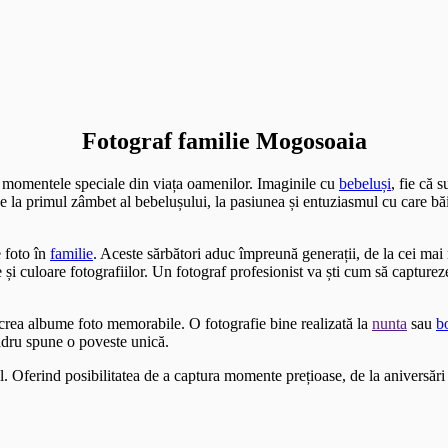
Fotograf familie Mogosoaia
i momentele speciale din viața oamenilor. Imaginile cu
bebeluși
, fie că 
 De la primul zâmbet al bebelușului, la pasiunea și entuziasmul cu care bă
 foto în
familie
. Aceste sărbători aduc împreună generații, de la cei ma
i culoare fotografiilor. Un fotograf profesionist va ști cum să capture
a crea albume foto memorabile. O fotografie bine realizată la
nunta
sau
b
adru spune o poveste unică.
l. Oferind posibilitatea de a captura momente prețioase, de la aniversări 