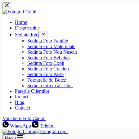
Sari
la
conținut
Home
Despre mine
Sedinte foto
Sedinta Foto Familie
Sedinta Foto Maternitate
Sedinta Foto Nou Nascut
Sedinta Foto Bebelusi
Sedinta Foto Copii
Sedinta Foto Craciun
Sedinta Foto Paste
Fotografie de Botez
Sedinta foto in aer liber
Parerile Clientilor
Preturi
Blog
Contact
Vouchere Foto Cadou
WhatsApp
Telefon
Meniu