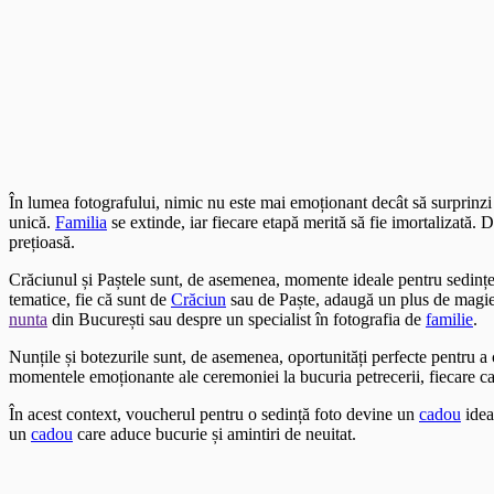
În lumea fotografului, nimic nu este mai emoționant decât să surprinz
unică.
Familia
se extinde, iar fiecare etapă merită să fie imortalizată.
prețioasă.
Crăciunul și Paștele sunt, de asemenea, momente ideale pentru sedințe
tematice, fie că sunt de
Crăciun
sau de Paște, adaugă un plus de magie ș
nunta
din București sau despre un specialist în fotografia de
familie
.
Nunțile și botezurile sunt, de asemenea, oportunități perfecte pentru 
momentele emoționante ale ceremoniei la bucuria petrecerii, fiecare c
În acest context, voucherul pentru o sedință foto devine un
cadou
idea
un
cadou
care aduce bucurie și amintiri de neuitat.