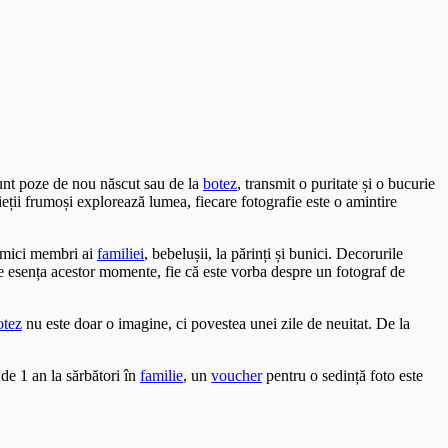
sunt poze de nou născut sau de la
botez
, transmit o puritate și o bucurie
ieții frumoși explorează lumea, fiecare fotografie este o amintire
i mici membri ai
familiei
, bebelușii, la părinți și bunici. Decorurile
ze esența acestor momente, fie că este vorba despre un fotograf de
otez
nu este doar o imagine, ci povestea unei zile de neuitat. De la
de 1 an la sărbători în
familie
, un
voucher
pentru o sedință foto este