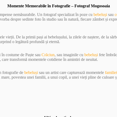
Momente Memorabile în Fotografie – Fotograf Mogosoaia
compense nemăsurabile. Un fotograf specializat în poze cu
bebeluși
sau
c
 vorba despre sedinte foto în studio sau în natură, fiecare zâmbet și expr
e vieții. De la primii pași ai bebelușului, la zilele de naștere, de la sărb
surprind o legătură profundă și eternă.
și în costume de Paște sau
Crăciun
, sau imaginile cu
bebeluși
fete îmbrăc
, care transformă momentele cotidiene în amintiri de neuitat.
în fotografie de
bebeluși
sau un artist care capturează momentele
familie
are, povestea unei familii, a unui copil, a unei vieți pline de culoare ș