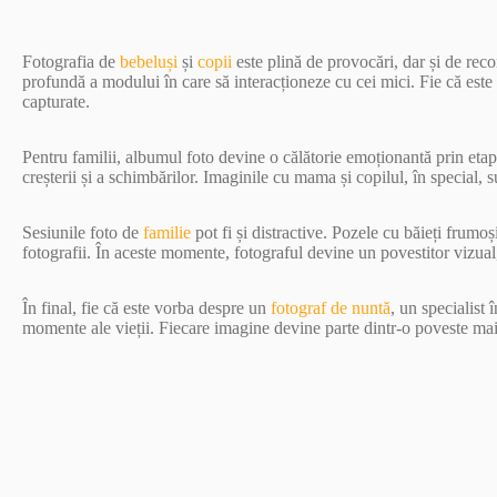
Fotografia de
bebeluși
și
copii
este plină de provocări, dar și de re
profundă a modului în care să interacționeze cu cei mici. Fie că este
capturate.
Pentru familii, albumul foto devine o călătorie emoționantă prin etapel
creșterii și a schimbărilor. Imaginile cu mama și copilul, în special, 
Sesiunile foto de
familie
pot fi și distractive. Pozele cu băieți frumo
fotografii. În aceste momente, fotograful devine un povestitor vizual
În final, fie că este vorba despre un
fotograf de nuntă
, un specialist 
momente ale vieții. Fiecare imagine devine parte dintr-o poveste mai m