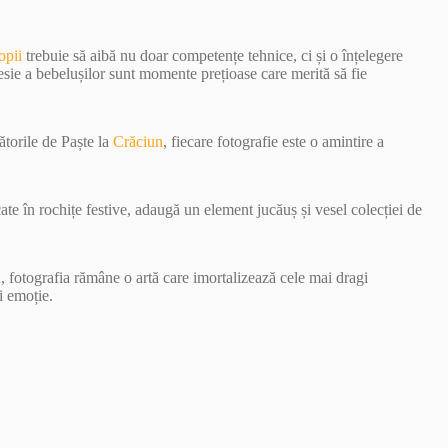
opii
trebuie să aibă nu doar competențe tehnice, ci și o înțelegere
esie a bebelușilor sunt momente prețioase care merită să fie
ătorile de Paște la
Crăciun
, fiecare fotografie este o amintire a
ate în rochițe festive, adaugă un element jucăuș și vesel colecției de
i
, fotografia rămâne o artă care imortalizează cele mai dragi
i emoție.