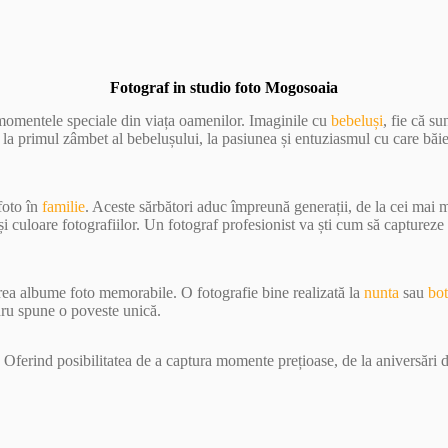
Fotograf in studio foto Mogosoaia
 momentele speciale din viața oamenilor. Imaginile cu
bebeluși
, fie că s
e la primul zâmbet al bebelușului, la pasiunea și entuziasmul cu care băi
foto în
familie
. Aceste sărbători aduc împreună generații, de la cei mai
 culoare fotografiilor. Un fotograf profesionist va ști cum să capturez
crea albume foto memorabile. O fotografie bine realizată la
nunta
sau
bo
dru spune o poveste unică.
 Oferind posibilitatea de a captura momente prețioase, de la aniversări d