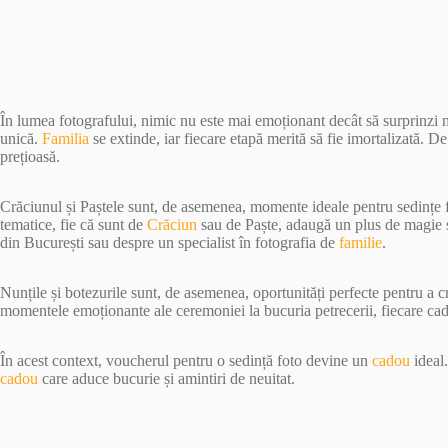
În lumea fotografului, nimic nu este mai emoționant decât să surprinzi
unică.
Familia
se extinde, iar fiecare etapă merită să fie imortalizată. D
prețioasă.
Crăciunul și Paștele sunt, de asemenea, momente ideale pentru sedințe 
tematice, fie că sunt de
Crăciun
sau de Paște, adaugă un plus de magie și
din București sau despre un specialist în fotografia de
familie
.
Nunțile și botezurile sunt, de asemenea, oportunități perfecte pentru a 
momentele emoționante ale ceremoniei la bucuria petrecerii, fiecare ca
În acest context, voucherul pentru o sedință foto devine un
cadou
ideal.
cadou
care aduce bucurie și amintiri de neuitat.