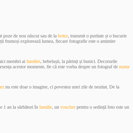
unt poze de nou născut sau de la
botez
, transmit o puritate și o bucurie
eții frumoși explorează lumea, fiecare fotografie este o amintire
 mici membri ai
familiei
, bebelușii, la părinți și bunici. Decorurile
e esența acestor momente, fie că este vorba despre un fotograf de
nunta
tez
nu este doar o imagine, ci povestea unei zile de neuitat. De la
e 1 an la sărbători în
familie
, un
voucher
pentru o sedință foto este un