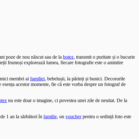
sunt poze de nou născut sau de la
botez
, transmit o puritate și o bucurie
ieții frumoși explorează lumea, fiecare fotografie este o amintire
i mici membri ai
familiei
, bebelușii, la părinți și bunici. Decorurile
ze esența acestor momente, fie că este vorba despre un fotograf de
otez
nu este doar o imagine, ci povestea unei zile de neuitat. De la
de 1 an la sărbători în
familie
, un
voucher
pentru o sedință foto este