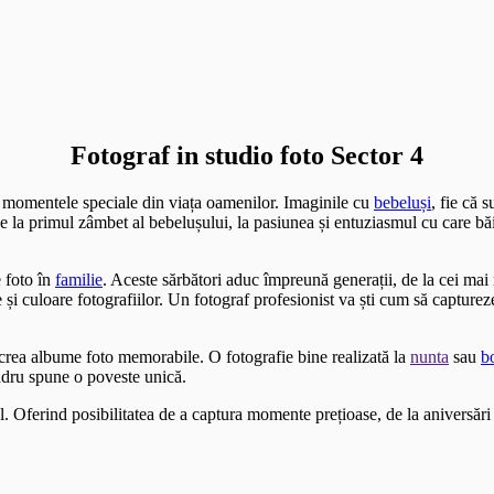
Fotograf in studio foto Sector 4
i momentele speciale din viața oamenilor. Imaginile cu
bebeluși
, fie că 
 De la primul zâmbet al bebelușului, la pasiunea și entuziasmul cu care bă
 foto în
familie
. Aceste sărbători aduc împreună generații, de la cei ma
i culoare fotografiilor. Un fotograf profesionist va ști cum să capture
a crea albume foto memorabile. O fotografie bine realizată la
nunta
sau
b
adru spune o poveste unică.
l. Oferind posibilitatea de a captura momente prețioase, de la aniversări 