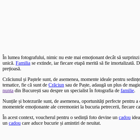
În lumea fotografului, nimic nu este mai emoționant decât să surprinz
unică.
Familia
se extinde, iar fiecare etapă merită să fie imortalizată.
prețioasă.
Crăciunul și Paștele sunt, de asemenea, momente ideale pentru sedințe
tematice, fie că sunt de
Crăciun
sau de Paște, adaugă un plus de magie ș
nunta
din București sau despre un specialist în fotografia de
familie
.
Nunțile și botezurile sunt, de asemenea, oportunități perfecte pentru 
momentele emoționante ale ceremoniei la bucuria petrecerii, fiecare c
În acest context, voucherul pentru o sedință foto devine un
cadou
idea
un
cadou
care aduce bucurie și amintiri de neuitat.