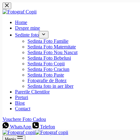
Sari
la
conținut
Home
Despre mine
Sedinte foto
Sedinta Foto Familie
Sedinta Foto Maternitate
Sedinta Foto Nou Nascut
Sedinta Foto Bebelusi
Sedinta Foto Copii
Sedinta Foto Craciun
Sedinta Foto Paste
Fotografie de Botez
Sedinta foto in aer liber
Parerile Clientilor
Preturi
Blog
Contact
Vouchere Foto Cadou
WhatsApp
Telefon
Meniu