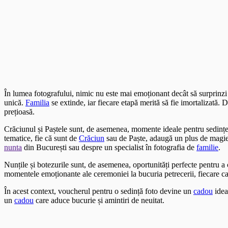
În lumea fotografului, nimic nu este mai emoționant decât să surprinz
unică.
Familia
se extinde, iar fiecare etapă merită să fie imortalizată.
prețioasă.
Crăciunul și Paștele sunt, de asemenea, momente ideale pentru sedințe
tematice, fie că sunt de
Crăciun
sau de Paște, adaugă un plus de magie ș
nunta
din București sau despre un specialist în fotografia de
familie
.
Nunțile și botezurile sunt, de asemenea, oportunități perfecte pentru 
momentele emoționante ale ceremoniei la bucuria petrecerii, fiecare c
În acest context, voucherul pentru o sedință foto devine un
cadou
idea
un
cadou
care aduce bucurie și amintiri de neuitat.