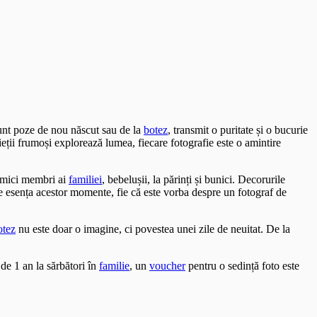
sunt poze de nou născut sau de la
botez
, transmit o puritate și o bucurie
ieții frumoși explorează lumea, fiecare fotografie este o amintire
i mici membri ai
familiei
, bebelușii, la părinți și bunici. Decorurile
ze esența acestor momente, fie că este vorba despre un fotograf de
otez
nu este doar o imagine, ci povestea unei zile de neuitat. De la
de 1 an la sărbători în
familie
, un
voucher
pentru o sedință foto este