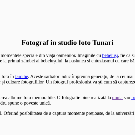
Fotograf in studio foto Tunari
i momentele speciale din viața oamenilor. Imaginile cu
bebeluși
, fie că 
 De la primul zâmbet al bebelușului, la pasiunea și entuziasmul cu care bă
 foto în
familie
. Aceste sărbători aduc împreună generații, de la cei ma
i culoare fotografiilor. Un fotograf profesionist va ști cum să capture
a crea albume foto memorabile. O fotografie bine realizată la
nunta
sau
b
adru spune o poveste unică.
l. Oferind posibilitatea de a captura momente prețioase, de la aniversări 