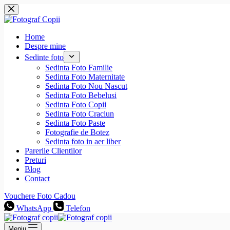
Sari
la
conținut
Home
Despre mine
Sedinte foto
Sedinta Foto Familie
Sedinta Foto Maternitate
Sedinta Foto Nou Nascut
Sedinta Foto Bebelusi
Sedinta Foto Copii
Sedinta Foto Craciun
Sedinta Foto Paste
Fotografie de Botez
Sedinta foto in aer liber
Parerile Clientilor
Preturi
Blog
Contact
Vouchere Foto Cadou
WhatsApp
Telefon
Meniu