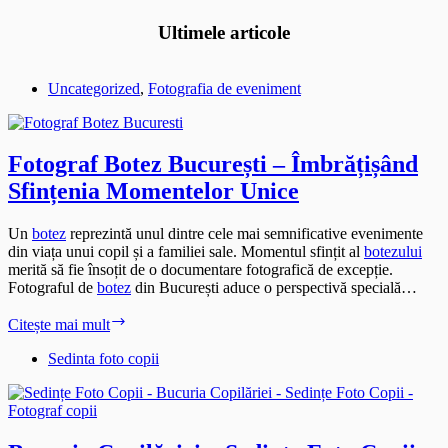
Ultimele articole
Uncategorized
,
Fotografia de eveniment
Fotograf Botez București – Îmbrățișând
Sfințenia Momentelor Unice
Un
botez
reprezintă unul dintre cele mai semnificative evenimente
din viața unui copil și a familiei sale. Momentul sfințit al
botezului
merită să fie însoțit de o documentare fotografică de excepție.
Fotograful de
botez
din București aduce o perspectivă specială…
Fotograf
Citește mai mult
Botez
București
Sedinta foto copii
–
Îmbrățișând
Sfințenia
Momentelor
Unice