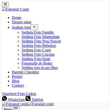
Sari
la
conținut
Home
Despre mine
Sedinte foto
Sedinta Foto Familie
Sedinta Foto Maternitate
Sedinta Foto Nou Nascut
Sedinta Foto Bebelusi
Sedinta Foto Copii
Sedinta Foto Craciun
Sedinta Foto Paste
Fotografie de Botez
Sedinta foto in aer liber
Parerile Clientilor
Preturi
Blog
Contact
Vouchere Foto Cadou
WhatsApp
Telefon
Meniu