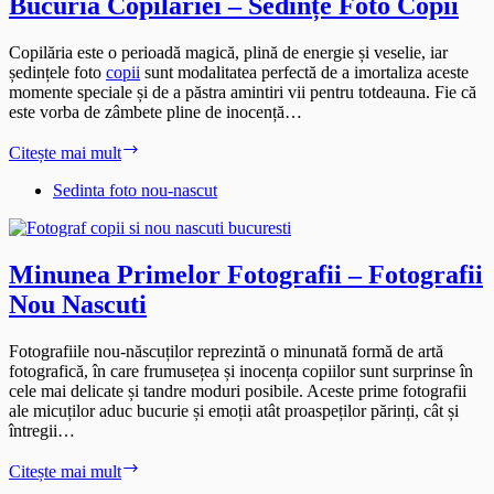
Bucuria Copilăriei – Sedințe Foto Copii
Copilăria este o perioadă magică, plină de energie și veselie, iar
ședințele foto
copii
sunt modalitatea perfectă de a imortaliza aceste
momente speciale și de a păstra amintiri vii pentru totdeauna. Fie că
este vorba de zâmbete pline de inocență…
Bucuria
Citește mai mult
Copilăriei
–
Sedinta foto nou-nascut
Sedințe
Foto
Copii
Minunea Primelor Fotografii – Fotografii
Nou Nascuti
Fotografiile nou-născuților reprezintă o minunată formă de artă
fotografică, în care frumusețea și inocența copiilor sunt surprinse în
cele mai delicate și tandre moduri posibile. Aceste prime fotografii
ale micuților aduc bucurie și emoții atât proaspeților părinți, cât și
întregii…
Minunea
Citește mai mult
Primelor