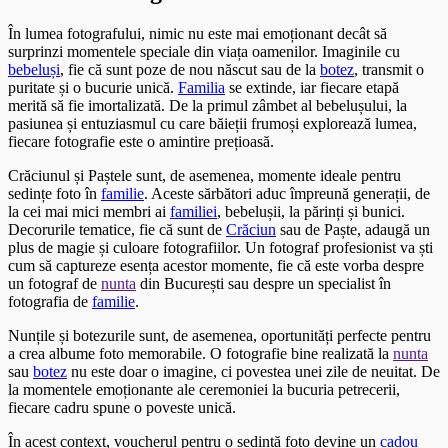
În lumea fotografului, nimic nu este mai emoționant decât să
surprinzi momentele speciale din viața oamenilor. Imaginile cu
bebeluși
, fie că sunt poze de nou născut sau de la
botez
, transmit o
puritate și o bucurie unică.
Familia
se extinde, iar fiecare etapă
merită să fie imortalizată. De la primul zâmbet al bebelușului, la
pasiunea și entuziasmul cu care băieții frumoși explorează lumea,
fiecare fotografie este o amintire prețioasă.
Crăciunul și Paștele sunt, de asemenea, momente ideale pentru
sedințe foto în
familie
. Aceste sărbători aduc împreună generații, de
la cei mai mici membri ai
familiei
, bebelușii, la părinți și bunici.
Decorurile tematice, fie că sunt de
Crăciun
sau de Paște, adaugă un
plus de magie și culoare fotografiilor. Un fotograf profesionist va ști
cum să captureze esența acestor momente, fie că este vorba despre
un fotograf de
nunta
din București sau despre un specialist în
fotografia de
familie
.
Nunțile și botezurile sunt, de asemenea, oportunități perfecte pentru
a crea albume foto memorabile. O fotografie bine realizată la
nunta
sau
botez
nu este doar o imagine, ci povestea unei zile de neuitat. De
la momentele emoționante ale ceremoniei la bucuria petrecerii,
fiecare cadru spune o poveste unică.
În acest context, voucherul pentru o sedință foto devine un
cadou