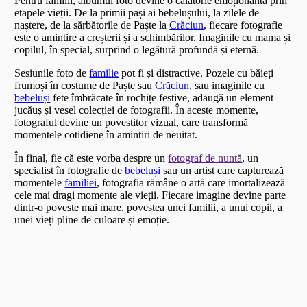
Pentru familii, albumul foto devine o călătorie emoționantă prin
etapele vieții. De la primii pași ai bebelușului, la zilele de
naștere, de la sărbătorile de Paște la
Crăciun
, fiecare fotografie
este o amintire a creșterii și a schimbărilor. Imaginile cu mama și
copilul, în special, surprind o legătură profundă și eternă.
Sesiunile foto de
familie
pot fi și distractive. Pozele cu băieți
frumoși în costume de Paște sau
Crăciun
, sau imaginile cu
bebeluși
fete îmbrăcate în rochițe festive, adaugă un element
jucăuș și vesel colecției de fotografii. În aceste momente,
fotograful devine un povestitor vizual, care transformă
momentele cotidiene în amintiri de neuitat.
În final, fie că este vorba despre un
fotograf de nuntă
, un
specialist în fotografie de
bebeluși
sau un artist care capturează
momentele
familiei
, fotografia rămâne o artă care imortalizează
cele mai dragi momente ale vieții. Fiecare imagine devine parte
dintr-o poveste mai mare, povestea unei familii, a unui copil, a
unei vieți pline de culoare și emoție.