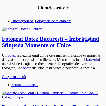
Ultimele articole
Uncategorized
,
Fotografia de eveniment
Fotograf Botez București – Îmbrățișând
Sfințenia Momentelor Unice
Un
botez
reprezintă unul dintre cele mai semnificative evenimente
din viața unui copil și a familiei sale. Momentul sfințit al
botezului
merită să fie însoțit de o documentare fotografică de excepție.
Fotograful de
botez
din București aduce o perspectivă specială…
Fotograf
Citește mai mult
Botez
București
Sedinta foto copii
–
Îmbrățișând
Sfințenia
Momentelor
Unice