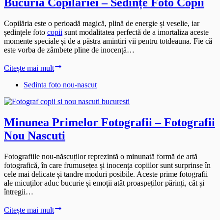
Bucuria Copilăriei – Sedințe Foto Copii
Copilăria este o perioadă magică, plină de energie și veselie, iar
ședințele foto
copii
sunt modalitatea perfectă de a imortaliza aceste
momente speciale și de a păstra amintiri vii pentru totdeauna. Fie că
este vorba de zâmbete pline de inocență…
Bucuria
Citește mai mult
Copilăriei
–
Sedinta foto nou-nascut
Sedințe
Foto
Copii
Minunea Primelor Fotografii – Fotografii
Nou Nascuti
Fotografiile nou-născuților reprezintă o minunată formă de artă
fotografică, în care frumusețea și inocența copiilor sunt surprinse în
cele mai delicate și tandre moduri posibile. Aceste prime fotografii
ale micuților aduc bucurie și emoții atât proaspeților părinți, cât și
întregii…
Minunea
Citește mai mult
Primelor