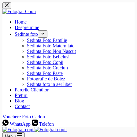
Sari
la
conținut
Home
Despre mine
Sedinte foto
Sedinta Foto Familie
Sedinta Foto Maternitate
Sedinta Foto Nou Nascut
Sedinta Foto Bebelusi
Sedinta Foto Copii
Sedinta Foto Craciun
Sedinta Foto Paste
Fotografie de Botez
Sedinta foto in aer liber
Parerile Clientilor
Preturi
Blog
Contact
Vouchere Foto Cadou
WhatsApp
Telefon
Meniu