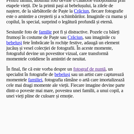
Pentru familii, albumul foto devine o călătorie emoționantă prin
etapele vieții. De la primii pași ai bebelușului, la zilele de
naștere, de la sărbătorile de Paște la
Crăciun
, fiecare fotografie
este o amintire a creșterii și a schimbărilor. Imaginile cu mama și
copilul, în special, surprind o legătură profundă și eternă.
Sesiunile foto de
familie
pot fi și distractive. Pozele cu băieți
frumoși în costume de Paște sau
Crăciun
, sau imaginile cu
bebeluși
fete îmbrăcate în rochițe festive, adaugă un element
jucăuș și vesel colecției de fotografii. În aceste momente,
fotograful devine un povestitor vizual, care transformă
momentele cotidiene în amintiri de neuitat.
În final, fie că este vorba despre un
fotograf de nuntă
, un
specialist în fotografie de
bebeluși
sau un artist care capturează
momentele
familiei
, fotografia rămâne o artă care imortalizează
cele mai dragi momente ale vieții. Fiecare imagine devine parte
dintr-o poveste mai mare, povestea unei familii, a unui copil, a
unei vieți pline de culoare și emoție.