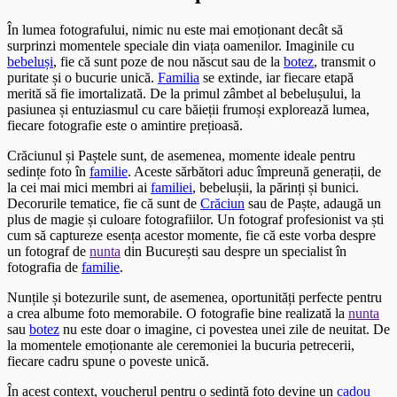
În lumea fotografului, nimic nu este mai emoționant decât să
surprinzi momentele speciale din viața oamenilor. Imaginile cu
bebeluși
, fie că sunt poze de nou născut sau de la
botez
, transmit o
puritate și o bucurie unică.
Familia
se extinde, iar fiecare etapă
merită să fie imortalizată. De la primul zâmbet al bebelușului, la
pasiunea și entuziasmul cu care băieții frumoși explorează lumea,
fiecare fotografie este o amintire prețioasă.
Crăciunul și Paștele sunt, de asemenea, momente ideale pentru
sedințe foto în
familie
. Aceste sărbători aduc împreună generații, de
la cei mai mici membri ai
familiei
, bebelușii, la părinți și bunici.
Decorurile tematice, fie că sunt de
Crăciun
sau de Paște, adaugă un
plus de magie și culoare fotografiilor. Un fotograf profesionist va ști
cum să captureze esența acestor momente, fie că este vorba despre
un fotograf de
nunta
din București sau despre un specialist în
fotografia de
familie
.
Nunțile și botezurile sunt, de asemenea, oportunități perfecte pentru
a crea albume foto memorabile. O fotografie bine realizată la
nunta
sau
botez
nu este doar o imagine, ci povestea unei zile de neuitat. De
la momentele emoționante ale ceremoniei la bucuria petrecerii,
fiecare cadru spune o poveste unică.
În acest context, voucherul pentru o sedință foto devine un
cadou