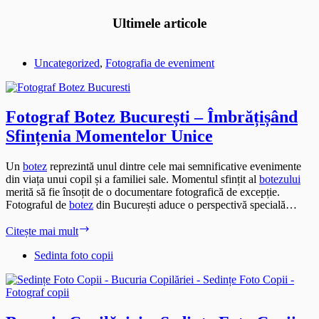
Ultimele articole
Uncategorized
,
Fotografia de eveniment
Fotograf Botez București – Îmbrățișând
Sfințenia Momentelor Unice
Un
botez
reprezintă unul dintre cele mai semnificative evenimente
din viața unui copil și a familiei sale. Momentul sfințit al
botezului
merită să fie însoțit de o documentare fotografică de excepție.
Fotograful de
botez
din București aduce o perspectivă specială…
Fotograf
Citește mai mult
Botez
București
Sedinta foto copii
–
Îmbrățișând
Sfințenia
Momentelor
Unice