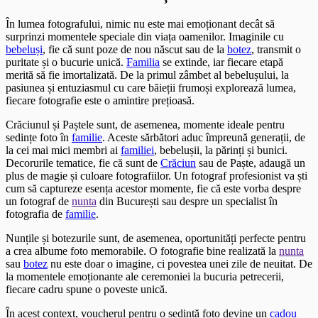
În lumea fotografului, nimic nu este mai emoționant decât să
surprinzi momentele speciale din viața oamenilor. Imaginile cu
bebeluși
, fie că sunt poze de nou născut sau de la
botez
, transmit o
puritate și o bucurie unică.
Familia
se extinde, iar fiecare etapă
merită să fie imortalizată. De la primul zâmbet al bebelușului, la
pasiunea și entuziasmul cu care băieții frumoși explorează lumea,
fiecare fotografie este o amintire prețioasă.
Crăciunul și Paștele sunt, de asemenea, momente ideale pentru
sedințe foto în
familie
. Aceste sărbători aduc împreună generații, de
la cei mai mici membri ai
familiei
, bebelușii, la părinți și bunici.
Decorurile tematice, fie că sunt de
Crăciun
sau de Paște, adaugă un
plus de magie și culoare fotografiilor. Un fotograf profesionist va ști
cum să captureze esența acestor momente, fie că este vorba despre
un fotograf de
nunta
din București sau despre un specialist în
fotografia de
familie
.
Nunțile și botezurile sunt, de asemenea, oportunități perfecte pentru
a crea albume foto memorabile. O fotografie bine realizată la
nunta
sau
botez
nu este doar o imagine, ci povestea unei zile de neuitat. De
la momentele emoționante ale ceremoniei la bucuria petrecerii,
fiecare cadru spune o poveste unică.
În acest context, voucherul pentru o sedință foto devine un
cadou