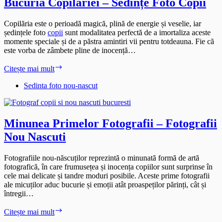
Bucuria Copilăriei – Sedințe Foto Copii
Copilăria este o perioadă magică, plină de energie și veselie, iar
ședințele foto
copii
sunt modalitatea perfectă de a imortaliza aceste
momente speciale și de a păstra amintiri vii pentru totdeauna. Fie că
este vorba de zâmbete pline de inocență…
Bucuria
Citește mai mult
Copilăriei
–
Sedinta foto nou-nascut
Sedințe
Foto
Copii
Minunea Primelor Fotografii – Fotografii
Nou Nascuti
Fotografiile nou-născuților reprezintă o minunată formă de artă
fotografică, în care frumusețea și inocența copiilor sunt surprinse în
cele mai delicate și tandre moduri posibile. Aceste prime fotografii
ale micuților aduc bucurie și emoții atât proaspeților părinți, cât și
întregii…
Minunea
Citește mai mult
Primelor