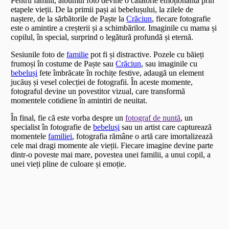
Pentru familii, albumul foto devine o călătorie emoționantă prin
etapele vieții. De la primii pași ai bebelușului, la zilele de
naștere, de la sărbătorile de Paște la
Crăciun
, fiecare fotografie
este o amintire a creșterii și a schimbărilor. Imaginile cu mama și
copilul, în special, surprind o legătură profundă și eternă.
Sesiunile foto de
familie
pot fi și distractive. Pozele cu băieți
frumoși în costume de Paște sau
Crăciun
, sau imaginile cu
bebeluși
fete îmbrăcate în rochițe festive, adaugă un element
jucăuș și vesel colecției de fotografii. În aceste momente,
fotograful devine un povestitor vizual, care transformă
momentele cotidiene în amintiri de neuitat.
În final, fie că este vorba despre un
fotograf de nuntă
, un
specialist în fotografie de
bebeluși
sau un artist care capturează
momentele
familiei
, fotografia rămâne o artă care imortalizează
cele mai dragi momente ale vieții. Fiecare imagine devine parte
dintr-o poveste mai mare, povestea unei familii, a unui copil, a
unei vieți pline de culoare și emoție.