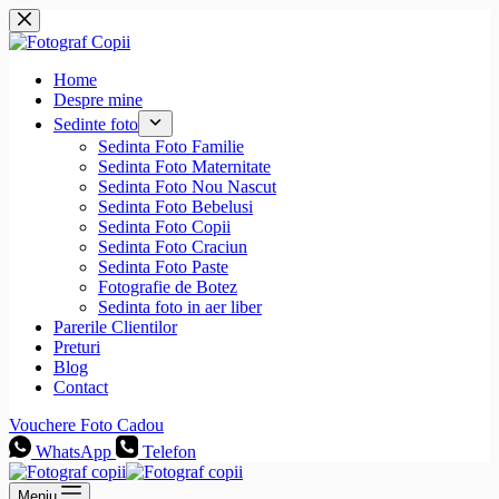
Sari
la
conținut
Home
Despre mine
Sedinte foto
Sedinta Foto Familie
Sedinta Foto Maternitate
Sedinta Foto Nou Nascut
Sedinta Foto Bebelusi
Sedinta Foto Copii
Sedinta Foto Craciun
Sedinta Foto Paste
Fotografie de Botez
Sedinta foto in aer liber
Parerile Clientilor
Preturi
Blog
Contact
Vouchere Foto Cadou
WhatsApp
Telefon
Meniu