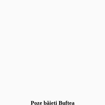
Poze băieți Buftea