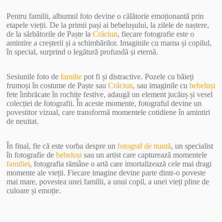
Pentru familii, albumul foto devine o călătorie emoționantă prin
etapele vieții. De la primii pași ai bebelușului, la zilele de naștere,
de la sărbătorile de Paște la
Crăciun
, fiecare fotografie este o
amintire a creșterii și a schimbărilor. Imaginile cu mama și copilul,
în special, surprind o legătură profundă și eternă.
Sesiunile foto de
familie
pot fi și distractive. Pozele cu băieți
frumoși în costume de Paște sau
Crăciun
, sau imaginile cu
bebeluși
fete îmbrăcate în rochițe festive, adaugă un element jucăuș și vesel
colecției de fotografii. În aceste momente, fotograful devine un
povestitor vizual, care transformă momentele cotidiene în amintiri
de neuitat.
În final, fie că este vorba despre un
fotograf de nuntă
, un specialist
în fotografie de
bebeluși
sau un artist care capturează momentele
familiei
, fotografia rămâne o artă care imortalizează cele mai dragi
momente ale vieții. Fiecare imagine devine parte dintr-o poveste
mai mare, povestea unei familii, a unui copil, a unei vieți pline de
culoare și emoție.