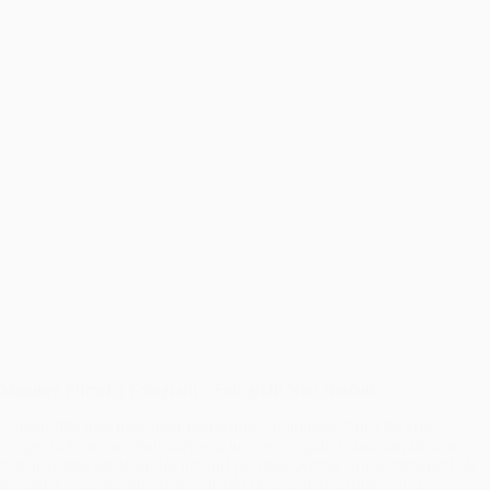
Minunea Primelor Fotografii – Fotografii Nou Nascuti
Fotografiile nou-născuților reprezintă o minunată formă de artă
fotografică, în care frumusețea și inocența copiilor sunt surprinse în
cele mai delicate și tandre moduri posibile. Aceste prime fotografii ale
micuților aduc bucurie și emoții atât proaspeților părinți, cât și