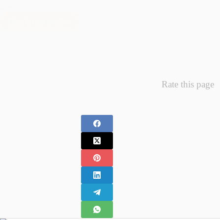
întregii…
Citește mai mult
Minunea
Primelor
Fotografii
–
Fotografii
Nou
Rate this page
Nascuti