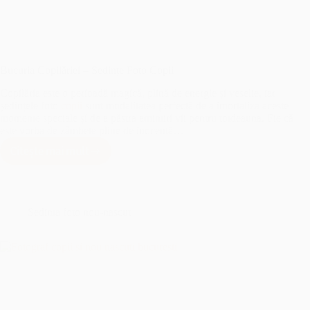
Bucuria Copilăriei – Sedințe Foto Copii
Copilăria este o perioadă magică, plină de energie și veselie, iar
ședințele foto
copii
sunt modalitatea perfectă de a imortaliza aceste
momente speciale și de a păstra amintiri vii pentru totdeauna. Fie că
este vorba de zâmbete pline de inocență…
Citește mai mult
Bucuria
Copilăriei
–
Sedințe
Foto
Sedinta foto nou-nascut
Copii