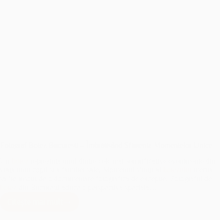
Fotograf Botez București – Îmbrățișând Sfințenia Momentelor Unice
Un
botez
reprezintă unul dintre cele mai semnificative evenimente din
viața unui copil și a familiei sale. Momentul sfințit al
botezului
merită
să fie însoțit de o documentare fotografică de excepție. Fotograful de
botez
din București aduce o perspectivă specială…
Citește mai mult
Fotograf
Botez