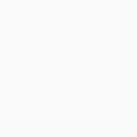
București
–
Îmbrățișând
Sedinta foto copii
Sfințenia
Momentelor
Unice