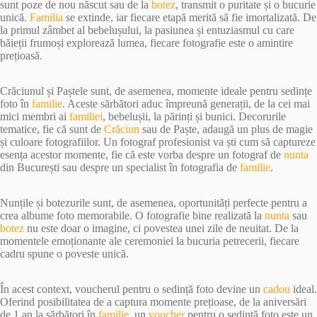
sunt poze de nou născut sau de la
botez
, transmit o puritate și o bucurie
unică.
Familia
se extinde, iar fiecare etapă merită să fie imortalizată. De
la primul zâmbet al bebelușului, la pasiunea și entuziasmul cu care
băieții frumoși explorează lumea, fiecare fotografie este o amintire
prețioasă.
Crăciunul și Paștele sunt, de asemenea, momente ideale pentru sedințe
foto în
familie
. Aceste sărbători aduc împreună generații, de la cei mai
mici membri ai
familiei
, bebelușii, la părinți și bunici. Decorurile
tematice, fie că sunt de
Crăciun
sau de Paște, adaugă un plus de magie
și culoare fotografiilor. Un fotograf profesionist va ști cum să captureze
esența acestor momente, fie că este vorba despre un fotograf de
nunta
din București sau despre un specialist în fotografia de
familie
.
Nunțile și botezurile sunt, de asemenea, oportunități perfecte pentru a
crea albume foto memorabile. O fotografie bine realizată la
nunta
sau
botez
nu este doar o imagine, ci povestea unei zile de neuitat. De la
momentele emoționante ale ceremoniei la bucuria petrecerii, fiecare
cadru spune o poveste unică.
În acest context, voucherul pentru o sedință foto devine un
cadou
ideal.
Oferind posibilitatea de a captura momente prețioase, de la aniversări
de 1 an la sărbători în
familie
, un
voucher
pentru o sedință foto este un