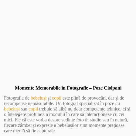
Vezi Galerie Foto
Momente Memorabile în Fotografie – Poze Ciolpani
Fotografia de
bebeluși
și
copii
este plină de provocări, dar și de
recompense nemăsurabile. Un fotograf specializat în poze cu
bebeluși
sau
copii
trebuie să aibă nu doar competențe tehnice, ci și
o înțelegere profundă a modului în care să interacționeze cu cei
mici. Fie că este vorba despre sedinte foto în studio sau în natură,
fiecare zâmbet și expresie a bebelușilor sunt momente prețioase
care merită să fie capturate.