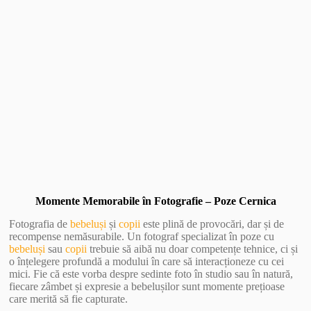
Vezi Galerie Foto
Momente Memorabile în Fotografie – Poze Cernica
Fotografia de
bebeluși
și
copii
este plină de provocări, dar și de
recompense nemăsurabile. Un fotograf specializat în poze cu
bebeluși
sau
copii
trebuie să aibă nu doar competențe tehnice, ci și
o înțelegere profundă a modului în care să interacționeze cu cei
mici. Fie că este vorba despre sedinte foto în studio sau în natură,
fiecare zâmbet și expresie a bebelușilor sunt momente prețioase
care merită să fie capturate.