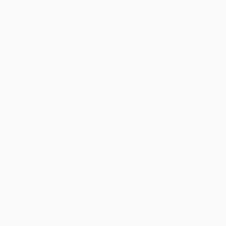
Bucuria Copilăriei – Sedințe Foto Copii
Copilăria este o perioadă magică, plină de energie și veselie, iar
ședințele foto
copii
sunt modalitatea perfectă de a imortaliza aceste
momente speciale și de a păstra amintiri vii pentru totdeauna. Fie că
este vorba de zâmbete pline de inocență…
Citește mai mult
Bucuria
Copilăriei
–
Sedințe
Foto
Sedinta foto nou-nascut
Copii