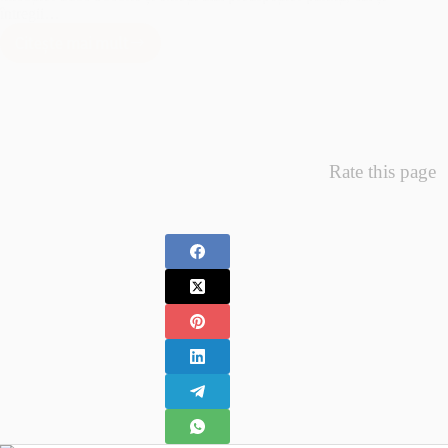
întregii…
Citește mai mult
Minunea
Primelor
Fotografii
–
Fotografii
Nou
Rate this page
Nascuti