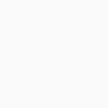
București
–
Îmbrățișând
Sedinta foto copii
Sfințenia
Momentelor
Unice