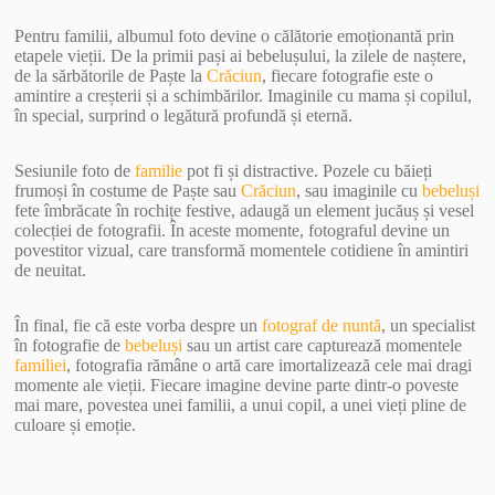
Pentru familii, albumul foto devine o călătorie emoționantă prin
etapele vieții. De la primii pași ai bebelușului, la zilele de naștere,
de la sărbătorile de Paște la
Crăciun
, fiecare fotografie este o
amintire a creșterii și a schimbărilor. Imaginile cu mama și copilul,
în special, surprind o legătură profundă și eternă.
Sesiunile foto de
familie
pot fi și distractive. Pozele cu băieți
frumoși în costume de Paște sau
Crăciun
, sau imaginile cu
bebeluși
fete îmbrăcate în rochițe festive, adaugă un element jucăuș și vesel
colecției de fotografii. În aceste momente, fotograful devine un
povestitor vizual, care transformă momentele cotidiene în amintiri
de neuitat.
În final, fie că este vorba despre un
fotograf de nuntă
, un specialist
în fotografie de
bebeluși
sau un artist care capturează momentele
familiei
, fotografia rămâne o artă care imortalizează cele mai dragi
momente ale vieții. Fiecare imagine devine parte dintr-o poveste
mai mare, povestea unei familii, a unui copil, a unei vieți pline de
culoare și emoție.