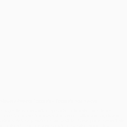
Minunea Primelor Fotografii – Fotografii Nou Nascuti
Fotografiile nou-născuților reprezintă o minunată formă de artă
fotografică, în care frumusețea și inocența copiilor sunt surprinse în
cele mai delicate și tandre moduri posibile. Aceste prime fotografii ale
micuților aduc bucurie și emoții atât proaspeților părinți, cât și