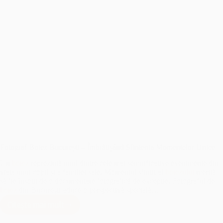
Fotograf Botez București – Îmbrățișând Sfințenia Momentelor Unice
Un
botez
reprezintă unul dintre cele mai semnificative evenimente din
viața unui copil și a familiei sale. Momentul sfințit al
botezului
merită
să fie însoțit de o documentare fotografică de excepție. Fotograful de
botez
din București aduce o perspectivă specială…
Citește mai mult
Fotograf
Botez