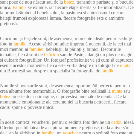
sunt poze de nou născut sau de la
botez
, transmit o puritate și o bucurie
unică.
Familia
se extinde, iar fiecare etapă merită să fie imortalizată. De
la primul zâmbet al bebelușului, la pasiunea și entuziasmul cu care
băieții frumoși explorează lumea, fiecare fotografie este o amintire
prețioasă.
Crăciunul și Paștele sunt, de asemenea, momente ideale pentru sedințe
foto în
familie
. Aceste sărbători aduc împreună generații, de la cei mai
mici membri ai
familiei
, bebelușii, la părinți și bunici. Decorurile
tematice, fie că sunt de
Crăciun
sau de Paște, adaugă un plus de magie
și culoare fotografiilor. Un fotograf profesionist va ști cum să captureze
esența acestor momente, fie că este vorba despre un fotograf de
nunta
din București sau despre un specialist în fotografia de
familie
.
Nunțile și botezurile sunt, de asemenea, oportunități perfecte pentru a
crea albume foto memorabile. O fotografie bine realizată la
nunta
sau
botez
nu este doar o imagine, ci povestea unei zile de neuitat. De la
momentele emoționante ale ceremoniei la bucuria petrecerii, fiecare
cadru spune o poveste unică.
În acest context, voucherul pentru o sedință foto devine un
cadou
ideal.
Oferind posibilitatea de a captura momente prețioase, de la aniversări
de 1 an la sărbători în
familie
, un
voucher
pentru o sedință foto este un