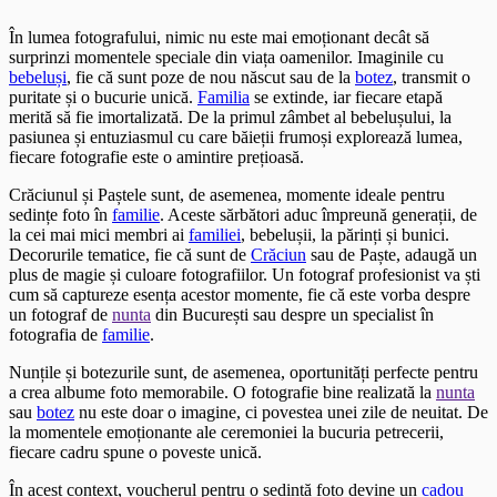
În lumea fotografului, nimic nu este mai emoționant decât să
surprinzi momentele speciale din viața oamenilor. Imaginile cu
bebeluși
, fie că sunt poze de nou născut sau de la
botez
, transmit o
puritate și o bucurie unică.
Familia
se extinde, iar fiecare etapă
merită să fie imortalizată. De la primul zâmbet al bebelușului, la
pasiunea și entuziasmul cu care băieții frumoși explorează lumea,
fiecare fotografie este o amintire prețioasă.
Crăciunul și Paștele sunt, de asemenea, momente ideale pentru
sedințe foto în
familie
. Aceste sărbători aduc împreună generații, de
la cei mai mici membri ai
familiei
, bebelușii, la părinți și bunici.
Decorurile tematice, fie că sunt de
Crăciun
sau de Paște, adaugă un
plus de magie și culoare fotografiilor. Un fotograf profesionist va ști
cum să captureze esența acestor momente, fie că este vorba despre
un fotograf de
nunta
din București sau despre un specialist în
fotografia de
familie
.
Nunțile și botezurile sunt, de asemenea, oportunități perfecte pentru
a crea albume foto memorabile. O fotografie bine realizată la
nunta
sau
botez
nu este doar o imagine, ci povestea unei zile de neuitat. De
la momentele emoționante ale ceremoniei la bucuria petrecerii,
fiecare cadru spune o poveste unică.
În acest context, voucherul pentru o sedință foto devine un
cadou