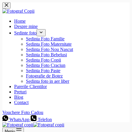
Sari
la
conținut
Home
Despre mine
Sedinte foto
Sedinta Foto Familie
Sedinta Foto Maternitate
Sedinta Foto Nou Nascut
Sedinta Foto Bebelusi
Sedinta Foto Copii
Sedinta Foto Craciun
Sedinta Foto Paste
Fotografie de Botez
Sedinta foto in aer liber
Parerile Clientilor
Preturi
Blog
Contact
Vouchere Foto Cadou
WhatsApp
Telefon
Meniu