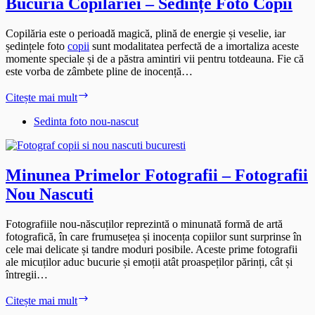
Bucuria Copilăriei – Sedințe Foto Copii
Copilăria este o perioadă magică, plină de energie și veselie, iar
ședințele foto
copii
sunt modalitatea perfectă de a imortaliza aceste
momente speciale și de a păstra amintiri vii pentru totdeauna. Fie că
este vorba de zâmbete pline de inocență…
Bucuria
Citește mai mult
Copilăriei
–
Sedinta foto nou-nascut
Sedințe
Foto
Copii
Minunea Primelor Fotografii – Fotografii
Nou Nascuti
Fotografiile nou-născuților reprezintă o minunată formă de artă
fotografică, în care frumusețea și inocența copiilor sunt surprinse în
cele mai delicate și tandre moduri posibile. Aceste prime fotografii
ale micuților aduc bucurie și emoții atât proaspeților părinți, cât și
întregii…
Minunea
Citește mai mult
Primelor