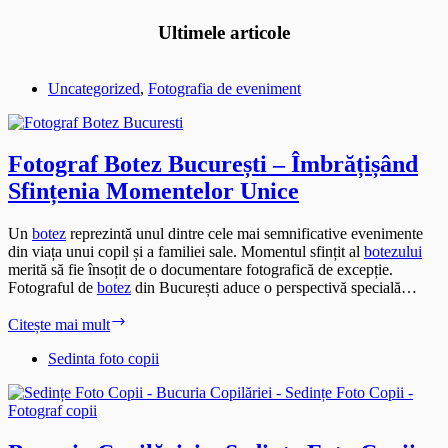
Ultimele articole
Uncategorized
,
Fotografia de eveniment
Fotograf Botez București – Îmbrățișând
Sfințenia Momentelor Unice
Un
botez
reprezintă unul dintre cele mai semnificative evenimente
din viața unui copil și a familiei sale. Momentul sfințit al
botezului
merită să fie însoțit de o documentare fotografică de excepție.
Fotograful de
botez
din București aduce o perspectivă specială…
Fotograf
Citește mai mult
Botez
București
Sedinta foto copii
–
Îmbrățișând
Sfințenia
Momentelor
Unice