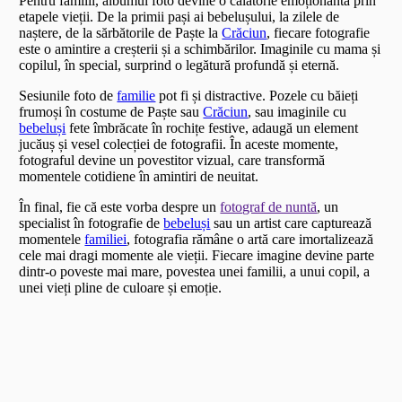
Pentru familii, albumul foto devine o călătorie emoționantă prin
etapele vieții. De la primii pași ai bebelușului, la zilele de
naștere, de la sărbătorile de Paște la
Crăciun
, fiecare fotografie
este o amintire a creșterii și a schimbărilor. Imaginile cu mama și
copilul, în special, surprind o legătură profundă și eternă.
Sesiunile foto de
familie
pot fi și distractive. Pozele cu băieți
frumoși în costume de Paște sau
Crăciun
, sau imaginile cu
bebeluși
fete îmbrăcate în rochițe festive, adaugă un element
jucăuș și vesel colecției de fotografii. În aceste momente,
fotograful devine un povestitor vizual, care transformă
momentele cotidiene în amintiri de neuitat.
În final, fie că este vorba despre un
fotograf de nuntă
, un
specialist în fotografie de
bebeluși
sau un artist care capturează
momentele
familiei
, fotografia rămâne o artă care imortalizează
cele mai dragi momente ale vieții. Fiecare imagine devine parte
dintr-o poveste mai mare, povestea unei familii, a unui copil, a
unei vieți pline de culoare și emoție.