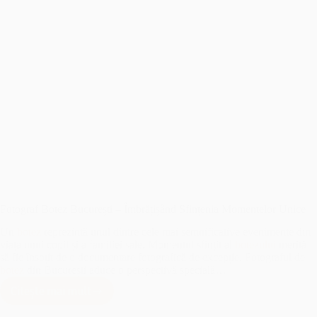
Fotograf Botez București – Îmbrățișând Sfințenia Momentelor Unice
Un
botez
reprezintă unul dintre cele mai semnificative evenimente din
viața unui copil și a familiei sale. Momentul sfințit al
botezului
merită
să fie însoțit de o documentare fotografică de excepție. Fotograful de
botez
din București aduce o perspectivă specială…
Citește mai mult
Fotograf
Botez