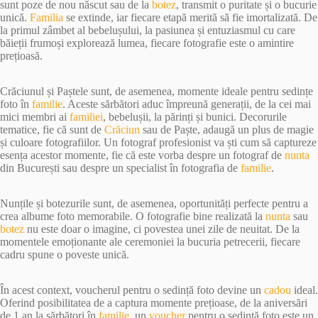
sunt poze de nou născut sau de la
botez
, transmit o puritate și o bucurie
unică.
Familia
se extinde, iar fiecare etapă merită să fie imortalizată. De
la primul zâmbet al bebelușului, la pasiunea și entuziasmul cu care
băieții frumoși explorează lumea, fiecare fotografie este o amintire
prețioasă.
Crăciunul și Paștele sunt, de asemenea, momente ideale pentru sedințe
foto în
familie
. Aceste sărbători aduc împreună generații, de la cei mai
mici membri ai
familiei
, bebelușii, la părinți și bunici. Decorurile
tematice, fie că sunt de
Crăciun
sau de Paște, adaugă un plus de magie
și culoare fotografiilor. Un fotograf profesionist va ști cum să captureze
esența acestor momente, fie că este vorba despre un fotograf de
nunta
din București sau despre un specialist în fotografia de
familie
.
Nunțile și botezurile sunt, de asemenea, oportunități perfecte pentru a
crea albume foto memorabile. O fotografie bine realizată la
nunta
sau
botez
nu este doar o imagine, ci povestea unei zile de neuitat. De la
momentele emoționante ale ceremoniei la bucuria petrecerii, fiecare
cadru spune o poveste unică.
În acest context, voucherul pentru o sedință foto devine un
cadou
ideal.
Oferind posibilitatea de a captura momente prețioase, de la aniversări
de 1 an la sărbători în
familie
, un
voucher
pentru o sedință foto este un