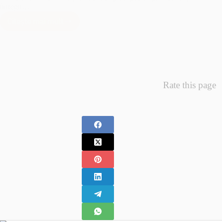
întregii…
Citește mai mult
Minunea
Primelor
Fotografii
–
Fotografii
Nou
Rate this page
Nascuti