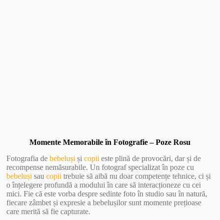
Vezi Galerie Foto
Momente Memorabile în Fotografie – Poze Rosu
Fotografia de
bebeluși
și
copii
este plină de provocări, dar și de
recompense nemăsurabile. Un fotograf specializat în poze cu
bebeluși
sau
copii
trebuie să aibă nu doar competențe tehnice, ci și
o înțelegere profundă a modului în care să interacționeze cu cei
mici. Fie că este vorba despre sedinte foto în studio sau în natură,
fiecare zâmbet și expresie a bebelușilor sunt momente prețioase
care merită să fie capturate.