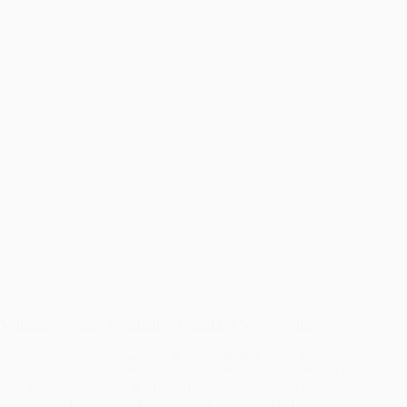
Minunea Primelor Fotografii – Fotografii Nou Nascuti
Fotografiile nou-născuților reprezintă o minunată formă de artă
fotografică, în care frumusețea și inocența copiilor sunt surprinse în
cele mai delicate și tandre moduri posibile. Aceste prime fotografii ale
micuților aduc bucurie și emoții atât proaspeților părinți, cât și