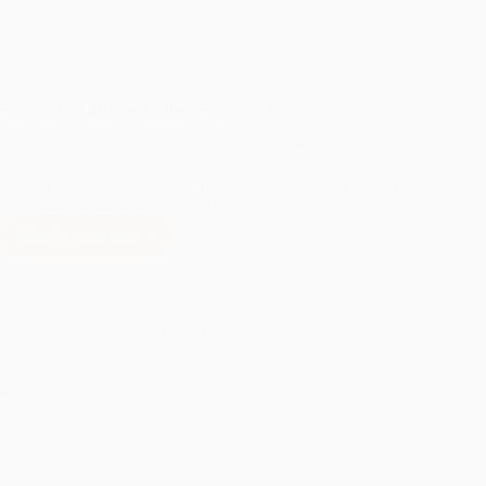
Bucuria Copilăriei – Sedințe Foto Copii
Copilăria este o perioadă magică, plină de energie și veselie, iar
ședințele foto
copii
sunt modalitatea perfectă de a imortaliza aceste
momente speciale și de a păstra amintiri vii pentru totdeauna. Fie că
este vorba de zâmbete pline de inocență…
Citește mai mult
Bucuria
Copilăriei
–
Sedințe
Foto
Sedinta foto nou-nascut
Copii