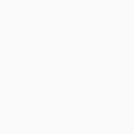
București
–
Îmbrățișând
Sedinta foto copii
Sfințenia
Momentelor
Unice