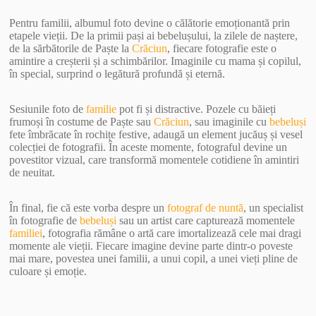
Pentru familii, albumul foto devine o călătorie emoționantă prin
etapele vieții. De la primii pași ai bebelușului, la zilele de naștere,
de la sărbătorile de Paște la
Crăciun
, fiecare fotografie este o
amintire a creșterii și a schimbărilor. Imaginile cu mama și copilul,
în special, surprind o legătură profundă și eternă.
Sesiunile foto de
familie
pot fi și distractive. Pozele cu băieți
frumoși în costume de Paște sau
Crăciun
, sau imaginile cu
bebeluși
fete îmbrăcate în rochițe festive, adaugă un element jucăuș și vesel
colecției de fotografii. În aceste momente, fotograful devine un
povestitor vizual, care transformă momentele cotidiene în amintiri
de neuitat.
În final, fie că este vorba despre un
fotograf de nuntă
, un specialist
în fotografie de
bebeluși
sau un artist care capturează momentele
familiei
, fotografia rămâne o artă care imortalizează cele mai dragi
momente ale vieții. Fiecare imagine devine parte dintr-o poveste
mai mare, povestea unei familii, a unui copil, a unei vieți pline de
culoare și emoție.