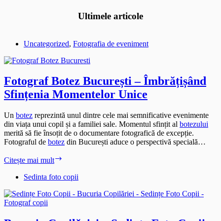
Ultimele articole
Uncategorized
,
Fotografia de eveniment
Fotograf Botez București – Îmbrățișând
Sfințenia Momentelor Unice
Un
botez
reprezintă unul dintre cele mai semnificative evenimente
din viața unui copil și a familiei sale. Momentul sfințit al
botezului
merită să fie însoțit de o documentare fotografică de excepție.
Fotograful de
botez
din București aduce o perspectivă specială…
Fotograf
Citește mai mult
Botez
București
Sedinta foto copii
–
Îmbrățișând
Sfințenia
Momentelor
Unice