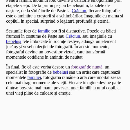
Pentru familii, albumul foto devine o călătorie emoționantă prin
etapele vieții. De la primii pași ai bebelușului, la zilele de
naștere, de la sărbătorile de Paște la
Crăciun
, fiecare fotografie
este o amintire a creșterii și a schimbărilor. Imaginile cu mama și
copilul, în special, surprind o legătură profundă și eternă.
Sesiunile foto de
familie
pot fi și distractive. Pozele cu băieți
frumoși în costume de Paște sau
Crăciun
, sau imaginile cu
bebeluși
fete îmbrăcate în rochițe festive, adaugă un element
jucăuș și vesel colecției de fotografii. În aceste momente,
fotograful devine un povestitor vizual, care transformă
momentele cotidiene în amintiri de neuitat.
În final, fie că este vorba despre un
fotograf de nuntă
, un
specialist în fotografie de
bebeluși
sau un artist care capturează
momentele
familiei
, fotografia rămâne o artă care imortalizează
cele mai dragi momente ale vieții. Fiecare imagine devine parte
dintr-o poveste mai mare, povestea unei familii, a unui copil, a
unei vieți pline de culoare și emoție.