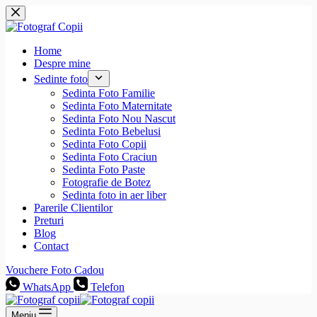
Sari
la
conținut
Home
Despre mine
Sedinte foto
Sedinta Foto Familie
Sedinta Foto Maternitate
Sedinta Foto Nou Nascut
Sedinta Foto Bebelusi
Sedinta Foto Copii
Sedinta Foto Craciun
Sedinta Foto Paste
Fotografie de Botez
Sedinta foto in aer liber
Parerile Clientilor
Preturi
Blog
Contact
Vouchere Foto Cadou
WhatsApp
Telefon
Meniu