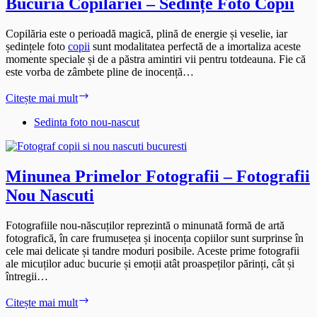
Bucuria Copilăriei – Sedințe Foto Copii
Copilăria este o perioadă magică, plină de energie și veselie, iar
ședințele foto
copii
sunt modalitatea perfectă de a imortaliza aceste
momente speciale și de a păstra amintiri vii pentru totdeauna. Fie că
este vorba de zâmbete pline de inocență…
Bucuria
Citește mai mult
Copilăriei
–
Sedinta foto nou-nascut
Sedințe
Foto
Copii
Minunea Primelor Fotografii – Fotografii
Nou Nascuti
Fotografiile nou-născuților reprezintă o minunată formă de artă
fotografică, în care frumusețea și inocența copiilor sunt surprinse în
cele mai delicate și tandre moduri posibile. Aceste prime fotografii
ale micuților aduc bucurie și emoții atât proaspeților părinți, cât și
întregii…
Minunea
Citește mai mult
Primelor