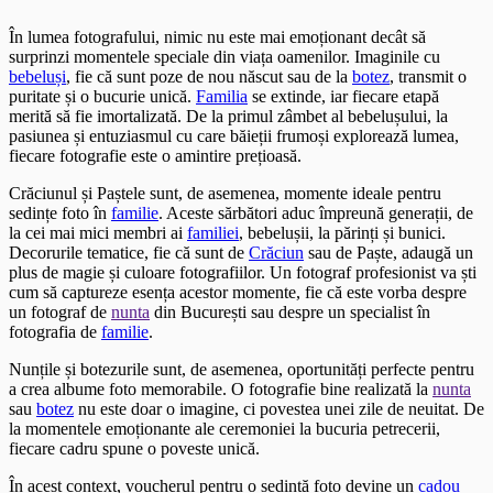
În lumea fotografului, nimic nu este mai emoționant decât să
surprinzi momentele speciale din viața oamenilor. Imaginile cu
bebeluși
, fie că sunt poze de nou născut sau de la
botez
, transmit o
puritate și o bucurie unică.
Familia
se extinde, iar fiecare etapă
merită să fie imortalizată. De la primul zâmbet al bebelușului, la
pasiunea și entuziasmul cu care băieții frumoși explorează lumea,
fiecare fotografie este o amintire prețioasă.
Crăciunul și Paștele sunt, de asemenea, momente ideale pentru
sedințe foto în
familie
. Aceste sărbători aduc împreună generații, de
la cei mai mici membri ai
familiei
, bebelușii, la părinți și bunici.
Decorurile tematice, fie că sunt de
Crăciun
sau de Paște, adaugă un
plus de magie și culoare fotografiilor. Un fotograf profesionist va ști
cum să captureze esența acestor momente, fie că este vorba despre
un fotograf de
nunta
din București sau despre un specialist în
fotografia de
familie
.
Nunțile și botezurile sunt, de asemenea, oportunități perfecte pentru
a crea albume foto memorabile. O fotografie bine realizată la
nunta
sau
botez
nu este doar o imagine, ci povestea unei zile de neuitat. De
la momentele emoționante ale ceremoniei la bucuria petrecerii,
fiecare cadru spune o poveste unică.
În acest context, voucherul pentru o sedință foto devine un
cadou