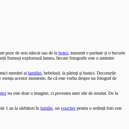
sunt poze de nou născut sau de la
botez
, transmit o puritate și o bucurie
ieții frumoși explorează lumea, fiecare fotografie este o amintire
i mici membri ai
familiei
, bebelușii, la părinți și bunici. Decorurile
ze esența acestor momente, fie că este vorba despre un fotograf de
otez
nu este doar o imagine, ci povestea unei zile de neuitat. De la
de 1 an la sărbători în
familie
, un
voucher
pentru o sedință foto este