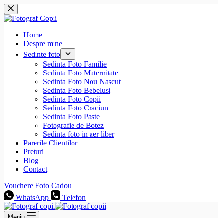
Sari
la
conținut
Home
Despre mine
Sedinte foto
Sedinta Foto Familie
Sedinta Foto Maternitate
Sedinta Foto Nou Nascut
Sedinta Foto Bebelusi
Sedinta Foto Copii
Sedinta Foto Craciun
Sedinta Foto Paste
Fotografie de Botez
Sedinta foto in aer liber
Parerile Clientilor
Preturi
Blog
Contact
Vouchere Foto Cadou
WhatsApp
Telefon
Meniu