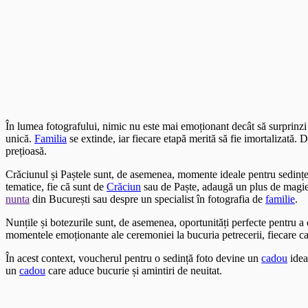
În lumea fotografului, nimic nu este mai emoționant decât să surprinz
unică.
Familia
se extinde, iar fiecare etapă merită să fie imortalizată.
prețioasă.
Crăciunul și Paștele sunt, de asemenea, momente ideale pentru sedințe
tematice, fie că sunt de
Crăciun
sau de Paște, adaugă un plus de magie ș
nunta
din București sau despre un specialist în fotografia de
familie
.
Nunțile și botezurile sunt, de asemenea, oportunități perfecte pentru 
momentele emoționante ale ceremoniei la bucuria petrecerii, fiecare c
În acest context, voucherul pentru o sedință foto devine un
cadou
idea
un
cadou
care aduce bucurie și amintiri de neuitat.