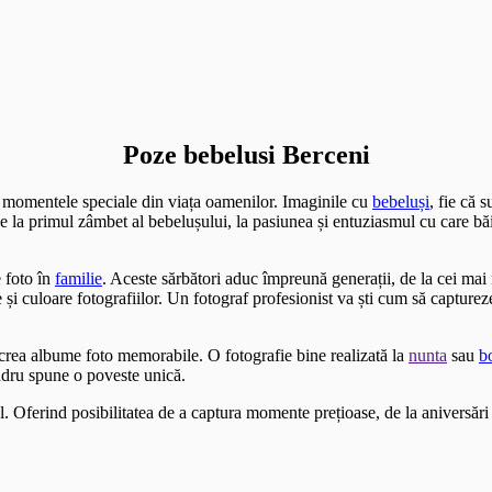
Poze bebelusi Berceni
i momentele speciale din viața oamenilor. Imaginile cu
bebeluși
, fie că 
 De la primul zâmbet al bebelușului, la pasiunea și entuziasmul cu care bă
 foto în
familie
. Aceste sărbători aduc împreună generații, de la cei ma
i culoare fotografiilor. Un fotograf profesionist va ști cum să capture
a crea albume foto memorabile. O fotografie bine realizată la
nunta
sau
b
adru spune o poveste unică.
l. Oferind posibilitatea de a captura momente prețioase, de la aniversări 