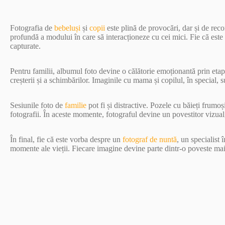
Fotografia de
bebeluși
și
copii
este plină de provocări, dar și de re
profundă a modului în care să interacționeze cu cei mici. Fie că este
capturate.
Pentru familii, albumul foto devine o călătorie emoționantă prin etapel
creșterii și a schimbărilor. Imaginile cu mama și copilul, în special, 
Sesiunile foto de
familie
pot fi și distractive. Pozele cu băieți frumo
fotografii. În aceste momente, fotograful devine un povestitor vizual
În final, fie că este vorba despre un
fotograf de nuntă
, un specialist 
momente ale vieții. Fiecare imagine devine parte dintr-o poveste mai m