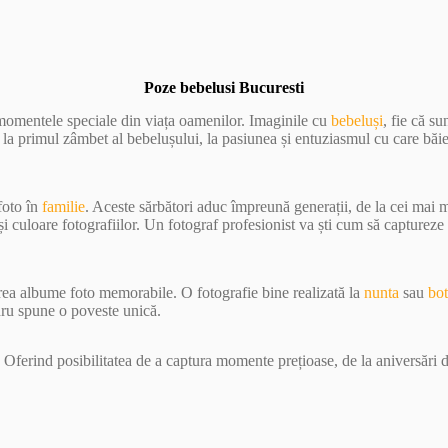
Poze bebelusi Bucuresti
 momentele speciale din viața oamenilor. Imaginile cu
bebeluși
, fie că s
e la primul zâmbet al bebelușului, la pasiunea și entuziasmul cu care băi
foto în
familie
. Aceste sărbători aduc împreună generații, de la cei mai
 culoare fotografiilor. Un fotograf profesionist va ști cum să capturez
crea albume foto memorabile. O fotografie bine realizată la
nunta
sau
bo
dru spune o poveste unică.
 Oferind posibilitatea de a captura momente prețioase, de la aniversări d