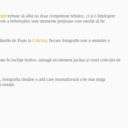
opii
trebuie să aibă nu doar competențe tehnice, ci și o înțelegere
esie a bebelușilor sunt momente prețioase care merită să fie
ătorile de Paște la
Crăciun
, fiecare fotografie este o amintire a
ate în rochițe festive, adaugă un element jucăuș și vesel colecției de
i
, fotografia rămâne o artă care imortalizează cele mai dragi
i emoție.