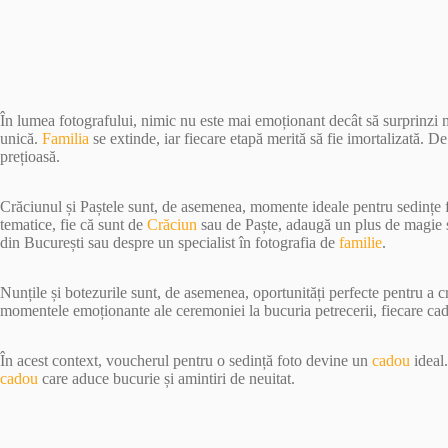
În lumea fotografului, nimic nu este mai emoționant decât să surprinzi
unică.
Familia
se extinde, iar fiecare etapă merită să fie imortalizată. D
prețioasă.
Crăciunul și Paștele sunt, de asemenea, momente ideale pentru sedințe 
tematice, fie că sunt de
Crăciun
sau de Paște, adaugă un plus de magie și
din București sau despre un specialist în fotografia de
familie
.
Nunțile și botezurile sunt, de asemenea, oportunități perfecte pentru a 
momentele emoționante ale ceremoniei la bucuria petrecerii, fiecare ca
În acest context, voucherul pentru o sedință foto devine un
cadou
ideal.
cadou
care aduce bucurie și amintiri de neuitat.