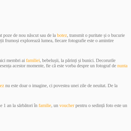
unt poze de nou născut sau de la
botez
, transmit o puritate și o bucurie
eții frumoși explorează lumea, fiecare fotografie este o amintire
 mici membri ai
familiei
, bebelușii, la părinți și bunici. Decorurile
e esența acestor momente, fie că este vorba despre un fotograf de
nunta
tez
nu este doar o imagine, ci povestea unei zile de neuitat. De la
e 1 an la sărbători în
familie
, un
voucher
pentru o sedință foto este un