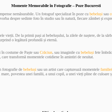
Momente Memorabile în Fotografie – Poze Bucuresti
compense nemăsurabile. Un fotograf specializat în poze cu
bebeluși
sau
c
 vorba despre sedinte foto în studio sau în natură, fiecare zâmbet și expr
e vieții. De la primii pași ai bebelușului, la zilele de naștere, de la sărb
surprind o legătură profundă și eternă.
și în costume de Paște sau
Crăciun
, sau imaginile cu
bebeluși
fete îmbrăc
, care transformă momentele cotidiene în amintiri de neuitat.
în fotografie de
bebeluși
sau un artist care capturează momentele
familie
are, povestea unei familii, a unui copil, a unei vieți pline de culoare ș