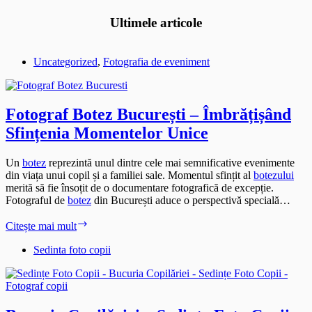
Ultimele articole
Uncategorized
,
Fotografia de eveniment
Fotograf Botez București – Îmbrățișând
Sfințenia Momentelor Unice
Un
botez
reprezintă unul dintre cele mai semnificative evenimente
din viața unui copil și a familiei sale. Momentul sfințit al
botezului
merită să fie însoțit de o documentare fotografică de excepție.
Fotograful de
botez
din București aduce o perspectivă specială…
Fotograf
Citește mai mult
Botez
București
Sedinta foto copii
–
Îmbrățișând
Sfințenia
Momentelor
Unice