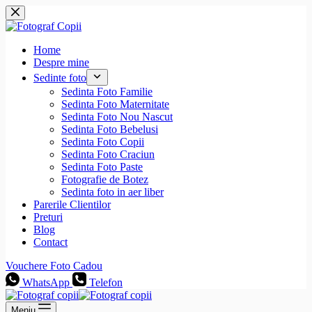
Sari
la
conținut
Home
Despre mine
Sedinte foto
Sedinta Foto Familie
Sedinta Foto Maternitate
Sedinta Foto Nou Nascut
Sedinta Foto Bebelusi
Sedinta Foto Copii
Sedinta Foto Craciun
Sedinta Foto Paste
Fotografie de Botez
Sedinta foto in aer liber
Parerile Clientilor
Preturi
Blog
Contact
Vouchere Foto Cadou
WhatsApp
Telefon
Meniu