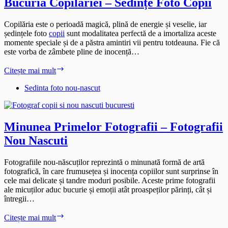
Bucuria Copilăriei – Sedințe Foto Copii
Copilăria este o perioadă magică, plină de energie și veselie, iar
ședințele foto
copii
sunt modalitatea perfectă de a imortaliza aceste
momente speciale și de a păstra amintiri vii pentru totdeauna. Fie că
este vorba de zâmbete pline de inocență…
Bucuria
Citește mai mult
Copilăriei
–
Sedinta foto nou-nascut
Sedințe
Foto
Copii
Minunea Primelor Fotografii – Fotografii
Nou Nascuti
Fotografiile nou-născuților reprezintă o minunată formă de artă
fotografică, în care frumusețea și inocența copiilor sunt surprinse în
cele mai delicate și tandre moduri posibile. Aceste prime fotografii
ale micuților aduc bucurie și emoții atât proaspeților părinți, cât și
întregii…
Minunea
Citește mai mult
Primelor