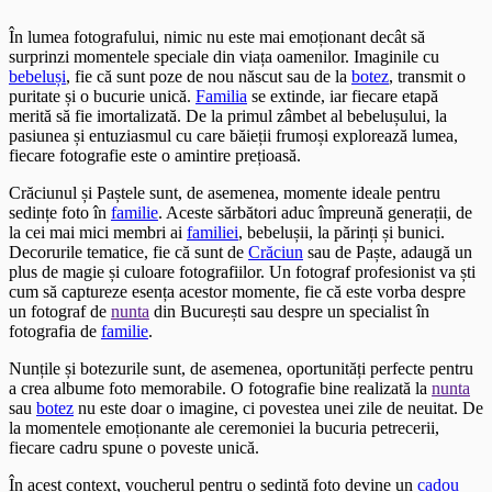
În lumea fotografului, nimic nu este mai emoționant decât să
surprinzi momentele speciale din viața oamenilor. Imaginile cu
bebeluși
, fie că sunt poze de nou născut sau de la
botez
, transmit o
puritate și o bucurie unică.
Familia
se extinde, iar fiecare etapă
merită să fie imortalizată. De la primul zâmbet al bebelușului, la
pasiunea și entuziasmul cu care băieții frumoși explorează lumea,
fiecare fotografie este o amintire prețioasă.
Crăciunul și Paștele sunt, de asemenea, momente ideale pentru
sedințe foto în
familie
. Aceste sărbători aduc împreună generații, de
la cei mai mici membri ai
familiei
, bebelușii, la părinți și bunici.
Decorurile tematice, fie că sunt de
Crăciun
sau de Paște, adaugă un
plus de magie și culoare fotografiilor. Un fotograf profesionist va ști
cum să captureze esența acestor momente, fie că este vorba despre
un fotograf de
nunta
din București sau despre un specialist în
fotografia de
familie
.
Nunțile și botezurile sunt, de asemenea, oportunități perfecte pentru
a crea albume foto memorabile. O fotografie bine realizată la
nunta
sau
botez
nu este doar o imagine, ci povestea unei zile de neuitat. De
la momentele emoționante ale ceremoniei la bucuria petrecerii,
fiecare cadru spune o poveste unică.
În acest context, voucherul pentru o sedință foto devine un
cadou