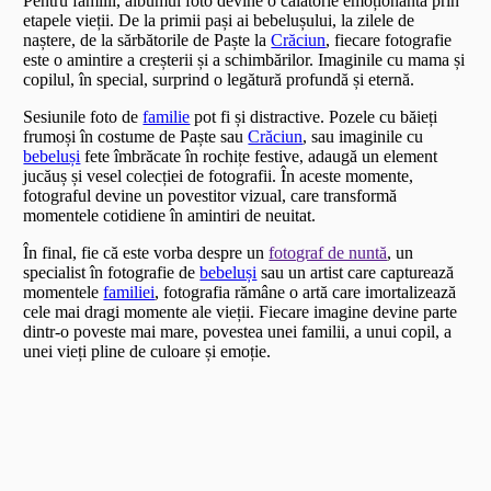
Pentru familii, albumul foto devine o călătorie emoționantă prin
etapele vieții. De la primii pași ai bebelușului, la zilele de
naștere, de la sărbătorile de Paște la
Crăciun
, fiecare fotografie
este o amintire a creșterii și a schimbărilor. Imaginile cu mama și
copilul, în special, surprind o legătură profundă și eternă.
Sesiunile foto de
familie
pot fi și distractive. Pozele cu băieți
frumoși în costume de Paște sau
Crăciun
, sau imaginile cu
bebeluși
fete îmbrăcate în rochițe festive, adaugă un element
jucăuș și vesel colecției de fotografii. În aceste momente,
fotograful devine un povestitor vizual, care transformă
momentele cotidiene în amintiri de neuitat.
În final, fie că este vorba despre un
fotograf de nuntă
, un
specialist în fotografie de
bebeluși
sau un artist care capturează
momentele
familiei
, fotografia rămâne o artă care imortalizează
cele mai dragi momente ale vieții. Fiecare imagine devine parte
dintr-o poveste mai mare, povestea unei familii, a unui copil, a
unei vieți pline de culoare și emoție.