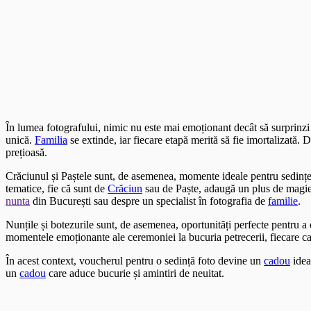
În lumea fotografului, nimic nu este mai emoționant decât să surprinz
unică.
Familia
se extinde, iar fiecare etapă merită să fie imortalizată.
prețioasă.
Crăciunul și Paștele sunt, de asemenea, momente ideale pentru sedințe
tematice, fie că sunt de
Crăciun
sau de Paște, adaugă un plus de magie ș
nunta
din București sau despre un specialist în fotografia de
familie
.
Nunțile și botezurile sunt, de asemenea, oportunități perfecte pentru 
momentele emoționante ale ceremoniei la bucuria petrecerii, fiecare c
În acest context, voucherul pentru o sedință foto devine un
cadou
idea
un
cadou
care aduce bucurie și amintiri de neuitat.