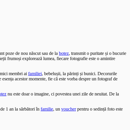
sunt poze de nou născut sau de la
botez
, transmit o puritate și o bucurie
ieții frumoși explorează lumea, fiecare fotografie este o amintire
i mici membri ai
familiei
, bebelușii, la părinți și bunici. Decorurile
ze esența acestor momente, fie că este vorba despre un fotograf de
otez
nu este doar o imagine, ci povestea unei zile de neuitat. De la
de 1 an la sărbători în
familie
, un
voucher
pentru o sedință foto este