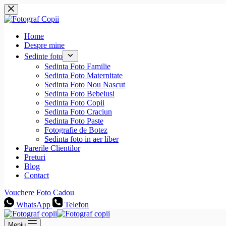
Sari
la
conținut
Home
Despre mine
Sedinte foto
Sedinta Foto Familie
Sedinta Foto Maternitate
Sedinta Foto Nou Nascut
Sedinta Foto Bebelusi
Sedinta Foto Copii
Sedinta Foto Craciun
Sedinta Foto Paste
Fotografie de Botez
Sedinta foto in aer liber
Parerile Clientilor
Preturi
Blog
Contact
Vouchere Foto Cadou
WhatsApp
Telefon
Meniu