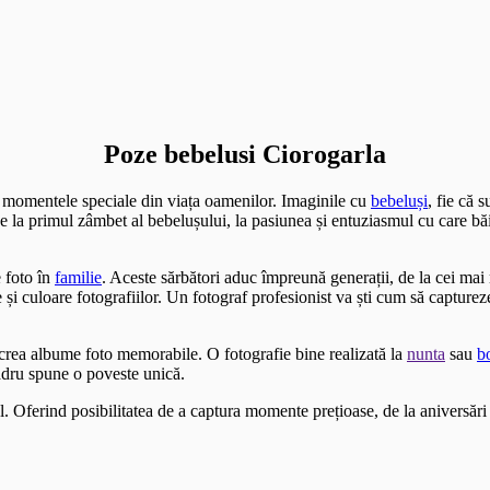
Poze bebelusi Ciorogarla
i momentele speciale din viața oamenilor. Imaginile cu
bebeluși
, fie că 
 De la primul zâmbet al bebelușului, la pasiunea și entuziasmul cu care bă
 foto în
familie
. Aceste sărbători aduc împreună generații, de la cei ma
i culoare fotografiilor. Un fotograf profesionist va ști cum să capture
a crea albume foto memorabile. O fotografie bine realizată la
nunta
sau
b
adru spune o poveste unică.
l. Oferind posibilitatea de a captura momente prețioase, de la aniversări 