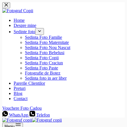
Sari
la
conținut
Home
Despre mine
Sedinte foto
Sedinta Foto Familie
Sedinta Foto Maternitate
Sedinta Foto Nou Nascut
Sedinta Foto Bebelusi
Sedinta Foto Copii
Sedinta Foto Craciun
Sedinta Foto Paste
Fotografie de Botez
Sedinta foto in aer liber
Parerile Clientilor
Preturi
Blog
Contact
Vouchere Foto Cadou
WhatsApp
Telefon
Meniu