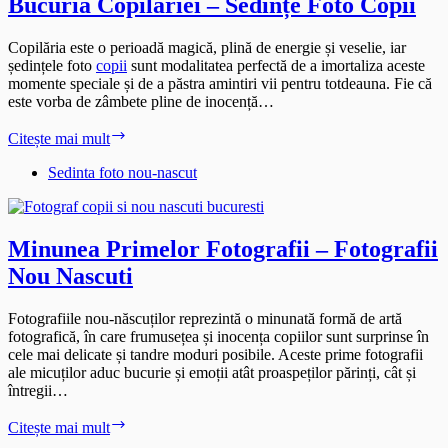
Bucuria Copilăriei – Sedințe Foto Copii
Copilăria este o perioadă magică, plină de energie și veselie, iar
ședințele foto
copii
sunt modalitatea perfectă de a imortaliza aceste
momente speciale și de a păstra amintiri vii pentru totdeauna. Fie că
este vorba de zâmbete pline de inocență…
Bucuria
Citește mai mult
Copilăriei
–
Sedinta foto nou-nascut
Sedințe
Foto
Copii
Minunea Primelor Fotografii – Fotografii
Nou Nascuti
Fotografiile nou-născuților reprezintă o minunată formă de artă
fotografică, în care frumusețea și inocența copiilor sunt surprinse în
cele mai delicate și tandre moduri posibile. Aceste prime fotografii
ale micuților aduc bucurie și emoții atât proaspeților părinți, cât și
întregii…
Minunea
Citește mai mult
Primelor