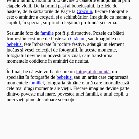
Pentru familii, albumul foto devine o călătorie emoționantă prin
etapele vieții. De la primii pași ai bebelușului, la zilele de
naștere, de la sărbătorile de Paște la
Crăciun
, fiecare fotografie
este o amintire a creșterii și a schimbărilor. Imaginile cu mama și
copilul, în special, surprind o legătură profundă și eternă.
Sesiunile foto de
familie
pot fi și distractive. Pozele cu băieți
frumoși în costume de Paște sau
Crăciun
, sau imaginile cu
bebeluși
fete îmbrăcate în rochițe festive, adaugă un element
jucăuș și vesel colecției de fotografii. În aceste momente,
fotograful devine un povestitor vizual, care transformă
momentele cotidiene în amintiri de neuitat.
În final, fie că este vorba despre un
fotograf de nuntă
, un
specialist în fotografie de
bebeluși
sau un artist care capturează
momentele
familiei
, fotografia rămâne o artă care imortalizează
cele mai dragi momente ale vieții. Fiecare imagine devine parte
dintr-o poveste mai mare, povestea unei familii, a unui copil, a
unei vieți pline de culoare și emoție.