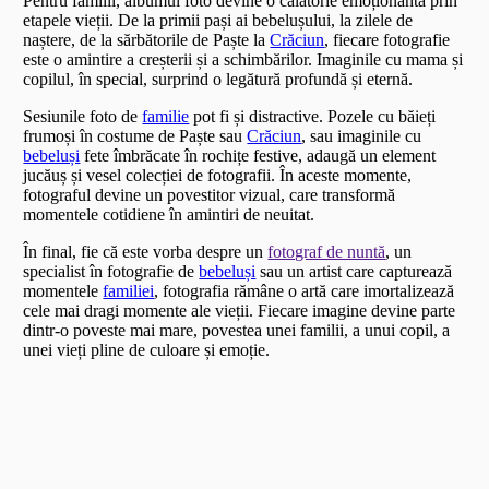
Pentru familii, albumul foto devine o călătorie emoționantă prin
etapele vieții. De la primii pași ai bebelușului, la zilele de
naștere, de la sărbătorile de Paște la
Crăciun
, fiecare fotografie
este o amintire a creșterii și a schimbărilor. Imaginile cu mama și
copilul, în special, surprind o legătură profundă și eternă.
Sesiunile foto de
familie
pot fi și distractive. Pozele cu băieți
frumoși în costume de Paște sau
Crăciun
, sau imaginile cu
bebeluși
fete îmbrăcate în rochițe festive, adaugă un element
jucăuș și vesel colecției de fotografii. În aceste momente,
fotograful devine un povestitor vizual, care transformă
momentele cotidiene în amintiri de neuitat.
În final, fie că este vorba despre un
fotograf de nuntă
, un
specialist în fotografie de
bebeluși
sau un artist care capturează
momentele
familiei
, fotografia rămâne o artă care imortalizează
cele mai dragi momente ale vieții. Fiecare imagine devine parte
dintr-o poveste mai mare, povestea unei familii, a unui copil, a
unei vieți pline de culoare și emoție.