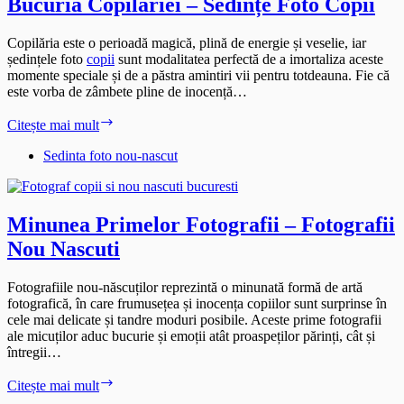
Bucuria Copilăriei – Sedințe Foto Copii
Copilăria este o perioadă magică, plină de energie și veselie, iar
ședințele foto
copii
sunt modalitatea perfectă de a imortaliza aceste
momente speciale și de a păstra amintiri vii pentru totdeauna. Fie că
este vorba de zâmbete pline de inocență…
Bucuria
Citește mai mult
Copilăriei
–
Sedinta foto nou-nascut
Sedințe
Foto
Copii
Minunea Primelor Fotografii – Fotografii
Nou Nascuti
Fotografiile nou-născuților reprezintă o minunată formă de artă
fotografică, în care frumusețea și inocența copiilor sunt surprinse în
cele mai delicate și tandre moduri posibile. Aceste prime fotografii
ale micuților aduc bucurie și emoții atât proaspeților părinți, cât și
întregii…
Minunea
Citește mai mult
Primelor