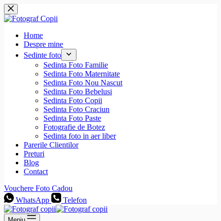
Sari
la
conținut
Home
Despre mine
Sedinte foto
Sedinta Foto Familie
Sedinta Foto Maternitate
Sedinta Foto Nou Nascut
Sedinta Foto Bebelusi
Sedinta Foto Copii
Sedinta Foto Craciun
Sedinta Foto Paste
Fotografie de Botez
Sedinta foto in aer liber
Parerile Clientilor
Preturi
Blog
Contact
Vouchere Foto Cadou
WhatsApp
Telefon
Meniu