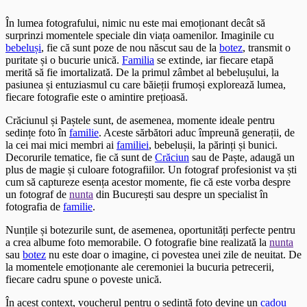
În lumea fotografului, nimic nu este mai emoționant decât să
surprinzi momentele speciale din viața oamenilor. Imaginile cu
bebeluși
, fie că sunt poze de nou născut sau de la
botez
, transmit o
puritate și o bucurie unică.
Familia
se extinde, iar fiecare etapă
merită să fie imortalizată. De la primul zâmbet al bebelușului, la
pasiunea și entuziasmul cu care băieții frumoși explorează lumea,
fiecare fotografie este o amintire prețioasă.
Crăciunul și Paștele sunt, de asemenea, momente ideale pentru
sedințe foto în
familie
. Aceste sărbători aduc împreună generații, de
la cei mai mici membri ai
familiei
, bebelușii, la părinți și bunici.
Decorurile tematice, fie că sunt de
Crăciun
sau de Paște, adaugă un
plus de magie și culoare fotografiilor. Un fotograf profesionist va ști
cum să captureze esența acestor momente, fie că este vorba despre
un fotograf de
nunta
din București sau despre un specialist în
fotografia de
familie
.
Nunțile și botezurile sunt, de asemenea, oportunități perfecte pentru
a crea albume foto memorabile. O fotografie bine realizată la
nunta
sau
botez
nu este doar o imagine, ci povestea unei zile de neuitat. De
la momentele emoționante ale ceremoniei la bucuria petrecerii,
fiecare cadru spune o poveste unică.
În acest context, voucherul pentru o sedință foto devine un
cadou