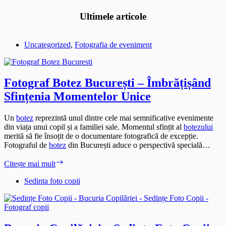
Ultimele articole
Uncategorized
,
Fotografia de eveniment
Fotograf Botez București – Îmbrățișând
Sfințenia Momentelor Unice
Un
botez
reprezintă unul dintre cele mai semnificative evenimente
din viața unui copil și a familiei sale. Momentul sfințit al
botezului
merită să fie însoțit de o documentare fotografică de excepție.
Fotograful de
botez
din București aduce o perspectivă specială…
Fotograf
Citește mai mult
Botez
București
Sedinta foto copii
–
Îmbrățișând
Sfințenia
Momentelor
Unice