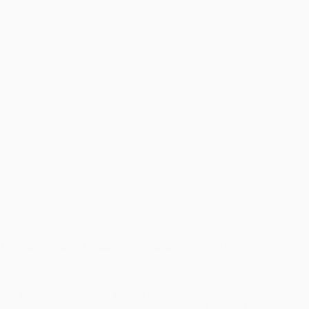
Minunea Primelor Fotografii – Fotografii Nou Nascuti
Fotografiile nou-născuților reprezintă o minunată formă de artă
fotografică, în care frumusețea și inocența copiilor sunt surprinse în
cele mai delicate și tandre moduri posibile. Aceste prime fotografii ale
micuților aduc bucurie și emoții atât proaspeților părinți, cât și