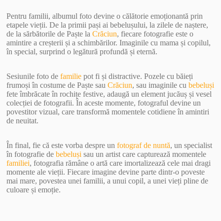
Pentru familii, albumul foto devine o călătorie emoționantă prin
etapele vieții. De la primii pași ai bebelușului, la zilele de naștere,
de la sărbătorile de Paște la
Crăciun
, fiecare fotografie este o
amintire a creșterii și a schimbărilor. Imaginile cu mama și copilul,
în special, surprind o legătură profundă și eternă.
Sesiunile foto de
familie
pot fi și distractive. Pozele cu băieți
frumoși în costume de Paște sau
Crăciun
, sau imaginile cu
bebeluși
fete îmbrăcate în rochițe festive, adaugă un element jucăuș și vesel
colecției de fotografii. În aceste momente, fotograful devine un
povestitor vizual, care transformă momentele cotidiene în amintiri
de neuitat.
În final, fie că este vorba despre un
fotograf de nuntă
, un specialist
în fotografie de
bebeluși
sau un artist care capturează momentele
familiei
, fotografia rămâne o artă care imortalizează cele mai dragi
momente ale vieții. Fiecare imagine devine parte dintr-o poveste
mai mare, povestea unei familii, a unui copil, a unei vieți pline de
culoare și emoție.