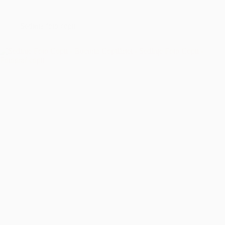
București
–
Îmbrățișând
Sedinta foto copii
Sfințenia
Momentelor
Unice