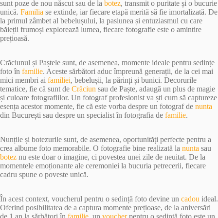
sunt poze de nou născut sau de la
botez
, transmit o puritate și o bucurie
unică.
Familia
se extinde, iar fiecare etapă merită să fie imortalizată. De
la primul zâmbet al bebelușului, la pasiunea și entuziasmul cu care
băieții frumoși explorează lumea, fiecare fotografie este o amintire
prețioasă.
Crăciunul și Paștele sunt, de asemenea, momente ideale pentru sedințe
foto în
familie
. Aceste sărbători aduc împreună generații, de la cei mai
mici membri ai
familiei
, bebelușii, la părinți și bunici. Decorurile
tematice, fie că sunt de
Crăciun
sau de Paște, adaugă un plus de magie
și culoare fotografiilor. Un fotograf profesionist va ști cum să captureze
esența acestor momente, fie că este vorba despre un fotograf de
nunta
din București sau despre un specialist în fotografia de
familie
.
Nunțile și botezurile sunt, de asemenea, oportunități perfecte pentru a
crea albume foto memorabile. O fotografie bine realizată la
nunta
sau
botez
nu este doar o imagine, ci povestea unei zile de neuitat. De la
momentele emoționante ale ceremoniei la bucuria petrecerii, fiecare
cadru spune o poveste unică.
În acest context, voucherul pentru o sedință foto devine un
cadou
ideal.
Oferind posibilitatea de a captura momente prețioase, de la aniversări
de 1 an la sărbători în
familie
, un
voucher
pentru o sedință foto este un