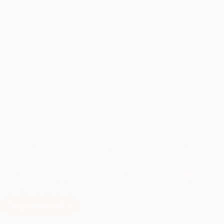
Fotograf Botez București – Îmbrățișând Sfințenia Momentelor Unice
Un
botez
reprezintă unul dintre cele mai semnificative evenimente din
viața unui copil și a familiei sale. Momentul sfințit al
botezului
merită
să fie însoțit de o documentare fotografică de excepție. Fotograful de
botez
din București aduce o perspectivă specială…
Citește mai mult
Fotograf
Botez