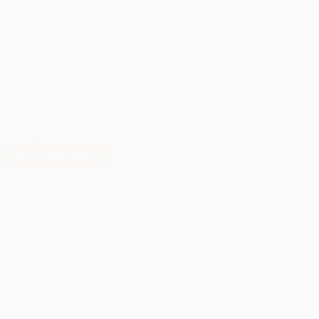
Bucuria Copilăriei – Sedințe Foto Copii
Copilăria este o perioadă magică, plină de energie și veselie, iar
ședințele foto
copii
sunt modalitatea perfectă de a imortaliza aceste
momente speciale și de a păstra amintiri vii pentru totdeauna. Fie că
este vorba de zâmbete pline de inocență…
Citește mai mult
Bucuria
Copilăriei
–
Sedințe
Foto
Sedinta foto nou-nascut
Copii