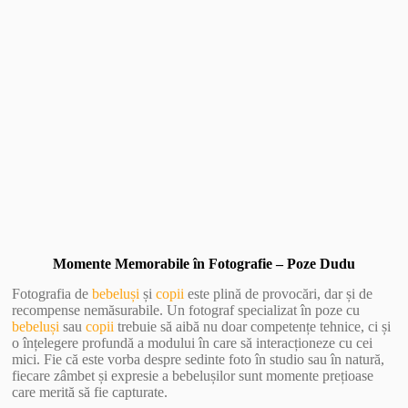
Vezi Galerie Foto
Momente Memorabile în Fotografie – Poze Dudu
Fotografia de
bebeluși
și
copii
este plină de provocări, dar și de
recompense nemăsurabile. Un fotograf specializat în poze cu
bebeluși
sau
copii
trebuie să aibă nu doar competențe tehnice, ci și
o înțelegere profundă a modului în care să interacționeze cu cei
mici. Fie că este vorba despre sedinte foto în studio sau în natură,
fiecare zâmbet și expresie a bebelușilor sunt momente prețioase
care merită să fie capturate.