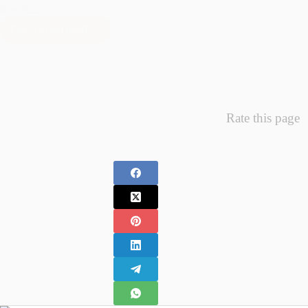
întregii…
Citește mai mult
Minunea
Primelor
Fotografii
–
Fotografii
Nou
Rate this page
Nascuti