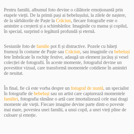
Pentru familii, albumul foto devine o călătorie emoționantă prin
etapele vieții. De la primii pași ai bebelușului, la zilele de naștere,
de la sărbătorile de Paște la
Crăciun
, fiecare fotografie este o
amintire a creșterii și a schimbărilor. Imaginile cu mama și copilul,
în special, surprind o legătură profundă și eternă.
Sesiunile foto de
familie
pot fi și distractive. Pozele cu băieți
frumoși în costume de Paște sau
Crăciun
, sau imaginile cu
bebeluși
fete îmbrăcate în rochițe festive, adaugă un element jucăuș și vesel
colecției de fotografii. În aceste momente, fotograful devine un
povestitor vizual, care transformă momentele cotidiene în amintiri
de neuitat.
În final, fie că este vorba despre un
fotograf de nuntă
, un specialist
în fotografie de
bebeluși
sau un artist care capturează momentele
familiei
, fotografia rămâne o artă care imortalizează cele mai dragi
momente ale vieții. Fiecare imagine devine parte dintr-o poveste
mai mare, povestea unei familii, a unui copil, a unei vieți pline de
culoare și emoție.