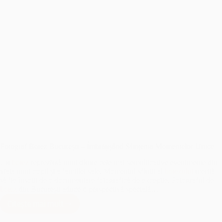
Fotograf Botez București – Îmbrățișând Sfințenia Momentelor Unice
Un
botez
reprezintă unul dintre cele mai semnificative evenimente din
viața unui copil și a familiei sale. Momentul sfințit al
botezului
merită
să fie însoțit de o documentare fotografică de excepție. Fotograful de
botez
din București aduce o perspectivă specială…
Citește mai mult
Fotograf
Botez