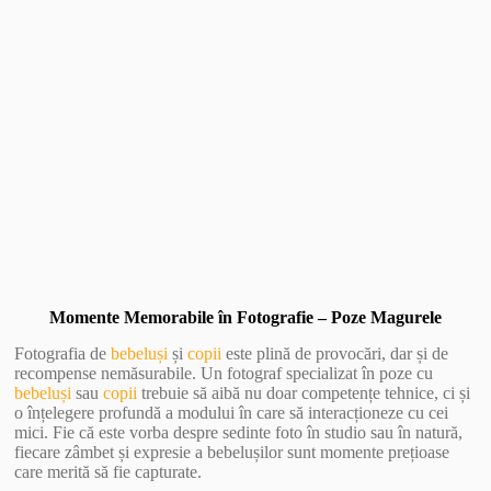
Vezi Galerie Foto
Momente Memorabile în Fotografie – Poze Magurele
Fotografia de
bebeluși
și
copii
este plină de provocări, dar și de
recompense nemăsurabile. Un fotograf specializat în poze cu
bebeluși
sau
copii
trebuie să aibă nu doar competențe tehnice, ci și
o înțelegere profundă a modului în care să interacționeze cu cei
mici. Fie că este vorba despre sedinte foto în studio sau în natură,
fiecare zâmbet și expresie a bebelușilor sunt momente prețioase
care merită să fie capturate.