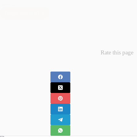
întregii…
Citește mai mult
Minunea
Primelor
Fotografii
–
Fotografii
Nou
Rate this page
Nascuti