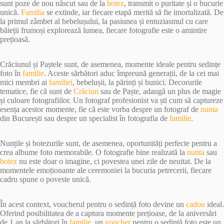
sunt poze de nou născut sau de la
botez
, transmit o puritate și o bucurie
unică.
Familia
se extinde, iar fiecare etapă merită să fie imortalizată. De
la primul zâmbet al bebelușului, la pasiunea și entuziasmul cu care
băieții frumoși explorează lumea, fiecare fotografie este o amintire
prețioasă.
Crăciunul și Paștele sunt, de asemenea, momente ideale pentru sedințe
foto în
familie
. Aceste sărbători aduc împreună generații, de la cei mai
mici membri ai
familiei
, bebelușii, la părinți și bunici. Decorurile
tematice, fie că sunt de
Crăciun
sau de Paște, adaugă un plus de magie
și culoare fotografiilor. Un fotograf profesionist va ști cum să captureze
esența acestor momente, fie că este vorba despre un fotograf de
nunta
din București sau despre un specialist în fotografia de
familie
.
Nunțile și botezurile sunt, de asemenea, oportunități perfecte pentru a
crea albume foto memorabile. O fotografie bine realizată la
nunta
sau
botez
nu este doar o imagine, ci povestea unei zile de neuitat. De la
momentele emoționante ale ceremoniei la bucuria petrecerii, fiecare
cadru spune o poveste unică.
În acest context, voucherul pentru o sedință foto devine un
cadou
ideal.
Oferind posibilitatea de a captura momente prețioase, de la aniversări
de 1 an la sărbători în
familie
, un
voucher
pentru o sedință foto este un