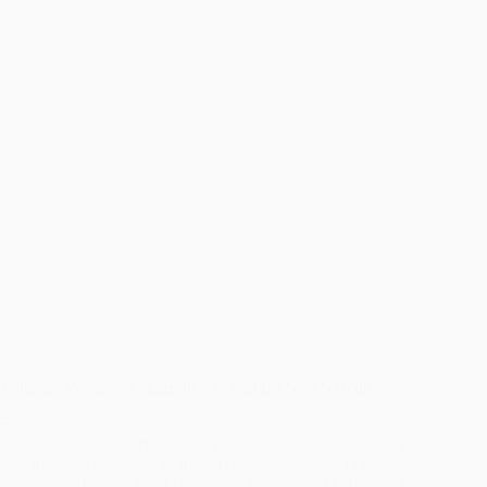
Minunea Primelor Fotografii – Fotografii Nou Nascuti
Fotografiile nou-născuților reprezintă o minunată formă de artă
fotografică, în care frumusețea și inocența copiilor sunt surprinse în
cele mai delicate și tandre moduri posibile. Aceste prime fotografii ale
micuților aduc bucurie și emoții atât proaspeților părinți, cât și