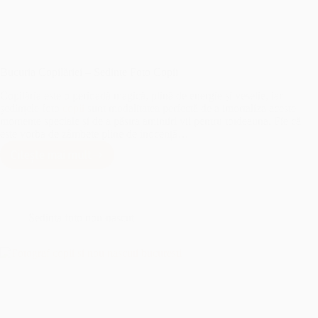
Bucuria Copilăriei – Sedințe Foto Copii
Copilăria este o perioadă magică, plină de energie și veselie, iar
ședințele foto
copii
sunt modalitatea perfectă de a imortaliza aceste
momente speciale și de a păstra amintiri vii pentru totdeauna. Fie că
este vorba de zâmbete pline de inocență…
Citește mai mult
Bucuria
Copilăriei
–
Sedințe
Foto
Sedinta foto nou-nascut
Copii