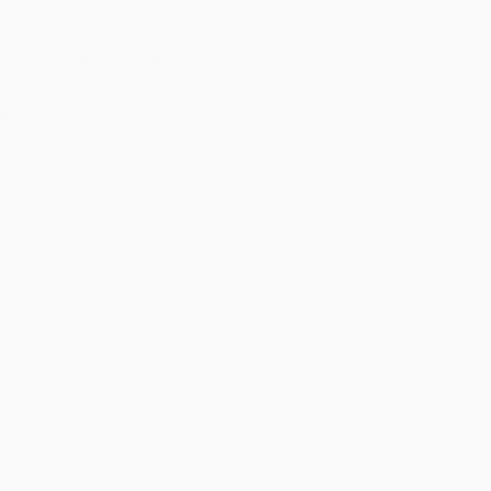
București
–
Îmbrățișând
Sedinta foto copii
Sfințenia
Momentelor
Unice