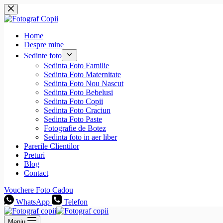
Sari
la
conținut
Home
Despre mine
Sedinte foto
Sedinta Foto Familie
Sedinta Foto Maternitate
Sedinta Foto Nou Nascut
Sedinta Foto Bebelusi
Sedinta Foto Copii
Sedinta Foto Craciun
Sedinta Foto Paste
Fotografie de Botez
Sedinta foto in aer liber
Parerile Clientilor
Preturi
Blog
Contact
Vouchere Foto Cadou
WhatsApp
Telefon
Meniu