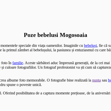
Poze bebelusi Mogosoaia
i momentele speciale din viața oamenilor. Imaginile cu
bebeluși
, fie că 
 De la primul zâmbet al bebelușului, la pasiunea și entuziasmul cu care bă
 foto în
familie
. Aceste sărbători aduc împreună generații, de la cei ma
i culoare fotografiilor. Un fotograf profesionist va ști cum să capture
a crea albume foto memorabile. O fotografie bine realizată la
nunta
sau
b
adru spune o poveste unică.
l. Oferind posibilitatea de a captura momente prețioase, de la aniversări 