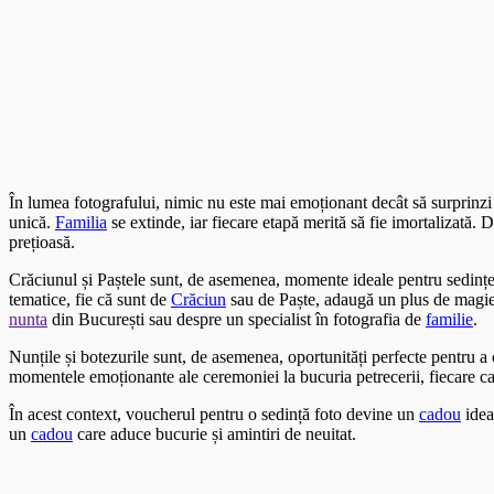
În lumea fotografului, nimic nu este mai emoționant decât să surprinz
unică.
Familia
se extinde, iar fiecare etapă merită să fie imortalizată.
prețioasă.
Crăciunul și Paștele sunt, de asemenea, momente ideale pentru sedințe
tematice, fie că sunt de
Crăciun
sau de Paște, adaugă un plus de magie ș
nunta
din București sau despre un specialist în fotografia de
familie
.
Nunțile și botezurile sunt, de asemenea, oportunități perfecte pentru 
momentele emoționante ale ceremoniei la bucuria petrecerii, fiecare c
În acest context, voucherul pentru o sedință foto devine un
cadou
idea
un
cadou
care aduce bucurie și amintiri de neuitat.