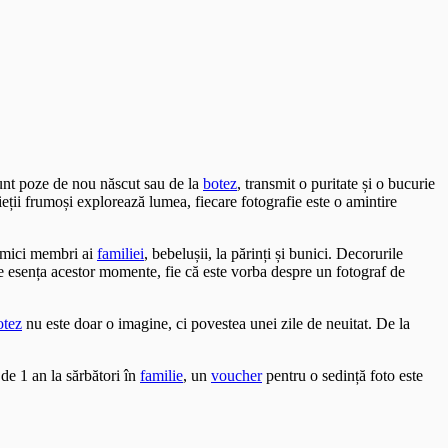
sunt poze de nou născut sau de la
botez
, transmit o puritate și o bucurie
ieții frumoși explorează lumea, fiecare fotografie este o amintire
i mici membri ai
familiei
, bebelușii, la părinți și bunici. Decorurile
ze esența acestor momente, fie că este vorba despre un fotograf de
otez
nu este doar o imagine, ci povestea unei zile de neuitat. De la
de 1 an la sărbători în
familie
, un
voucher
pentru o sedință foto este