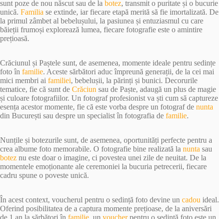
sunt poze de nou născut sau de la
botez
, transmit o puritate și o bucurie
unică.
Familia
se extinde, iar fiecare etapă merită să fie imortalizată. De
la primul zâmbet al bebelușului, la pasiunea și entuziasmul cu care
băieții frumoși explorează lumea, fiecare fotografie este o amintire
prețioasă.
Crăciunul și Paștele sunt, de asemenea, momente ideale pentru sedințe
foto în
familie
. Aceste sărbători aduc împreună generații, de la cei mai
mici membri ai
familiei
, bebelușii, la părinți și bunici. Decorurile
tematice, fie că sunt de
Crăciun
sau de Paște, adaugă un plus de magie
și culoare fotografiilor. Un fotograf profesionist va ști cum să captureze
esența acestor momente, fie că este vorba despre un fotograf de
nunta
din București sau despre un specialist în fotografia de
familie
.
Nunțile și botezurile sunt, de asemenea, oportunități perfecte pentru a
crea albume foto memorabile. O fotografie bine realizată la
nunta
sau
botez
nu este doar o imagine, ci povestea unei zile de neuitat. De la
momentele emoționante ale ceremoniei la bucuria petrecerii, fiecare
cadru spune o poveste unică.
În acest context, voucherul pentru o sedință foto devine un
cadou
ideal.
Oferind posibilitatea de a captura momente prețioase, de la aniversări
de 1 an la sărbători în
familie
, un
voucher
pentru o sedință foto este un