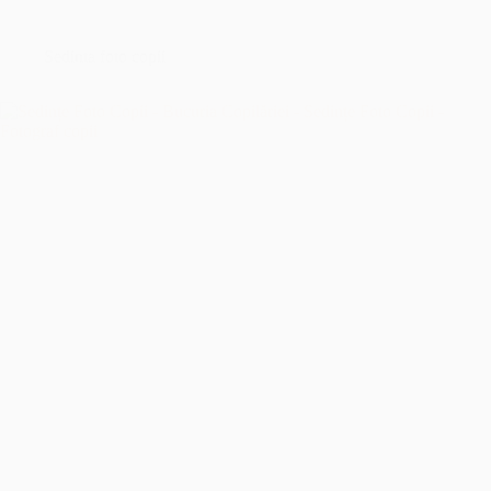
București
–
Îmbrățișând
Sedinta foto copii
Sfințenia
Momentelor
Unice