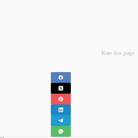
întregii…
Citește mai mult
Minunea
Primelor
Fotografii
–
Fotografii
Nou
Rate this page
Nascuti