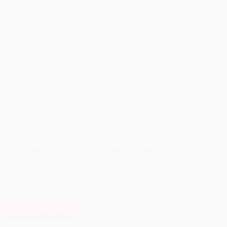
Fotograf Botez București – Îmbrățișând Sfințenia Momentelor Unice
Un
botez
reprezintă unul dintre cele mai semnificative evenimente din
viața unui copil și a familiei sale. Momentul sfințit al
botezului
merită
să fie însoțit de o documentare fotografică de excepție. Fotograful de
botez
din București aduce o perspectivă specială…
Citește mai mult
Fotograf
Botez