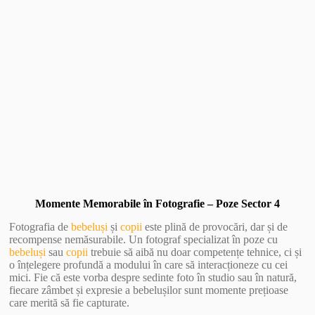
Vezi Galerie Foto
Momente Memorabile în Fotografie – Poze Sector 4
Fotografia de
bebeluși
și
copii
este plină de provocări, dar și de
recompense nemăsurabile. Un fotograf specializat în poze cu
bebeluși
sau
copii
trebuie să aibă nu doar competențe tehnice, ci și
o înțelegere profundă a modului în care să interacționeze cu cei
mici. Fie că este vorba despre sedinte foto în studio sau în natură,
fiecare zâmbet și expresie a bebelușilor sunt momente prețioase
care merită să fie capturate.