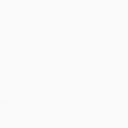
Minunea Primelor Fotografii – Fotografii Nou Nascuti
Fotografiile nou-născuților reprezintă o minunată formă de artă
fotografică, în care frumusețea și inocența copiilor sunt surprinse în
cele mai delicate și tandre moduri posibile. Aceste prime fotografii ale
micuților aduc bucurie și emoții atât proaspeților părinți, cât și