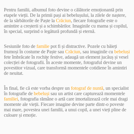
Pentru familii, albumul foto devine o călătorie emoționantă prin
etapele vieții. De la primii pași ai bebelușului, la zilele de naștere,
de la sărbătorile de Paște la
Crăciun
, fiecare fotografie este o
amintire a creșterii și a schimbărilor. Imaginile cu mama și copilul,
în special, surprind o legătură profundă și eternă.
Sesiunile foto de
familie
pot fi și distractive. Pozele cu băieți
frumoși în costume de Paște sau
Crăciun
, sau imaginile cu
bebeluși
fete îmbrăcate în rochițe festive, adaugă un element jucăuș și vesel
colecției de fotografii. În aceste momente, fotograful devine un
povestitor vizual, care transformă momentele cotidiene în amintiri
de neuitat.
În final, fie că este vorba despre un
fotograf de nuntă
, un specialist
în fotografie de
bebeluși
sau un artist care capturează momentele
familiei
, fotografia rămâne o artă care imortalizează cele mai dragi
momente ale vieții. Fiecare imagine devine parte dintr-o poveste
mai mare, povestea unei familii, a unui copil, a unei vieți pline de
culoare și emoție.