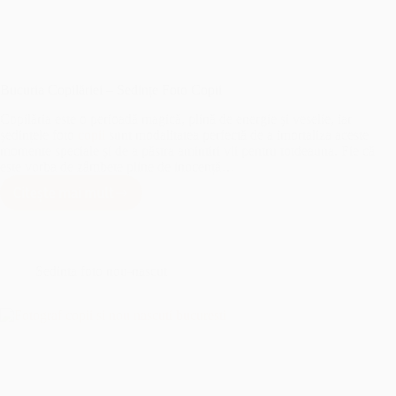
Bucuria Copilăriei – Sedințe Foto Copii
Copilăria este o perioadă magică, plină de energie și veselie, iar
ședințele foto
copii
sunt modalitatea perfectă de a imortaliza aceste
momente speciale și de a păstra amintiri vii pentru totdeauna. Fie că
este vorba de zâmbete pline de inocență…
Citește mai mult
Bucuria
Copilăriei
–
Sedințe
Foto
Sedinta foto nou-nascut
Copii