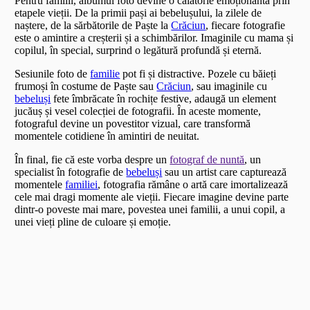
Pentru familii, albumul foto devine o călătorie emoționantă prin
etapele vieții. De la primii pași ai bebelușului, la zilele de
naștere, de la sărbătorile de Paște la
Crăciun
, fiecare fotografie
este o amintire a creșterii și a schimbărilor. Imaginile cu mama și
copilul, în special, surprind o legătură profundă și eternă.
Sesiunile foto de
familie
pot fi și distractive. Pozele cu băieți
frumoși în costume de Paște sau
Crăciun
, sau imaginile cu
bebeluși
fete îmbrăcate în rochițe festive, adaugă un element
jucăuș și vesel colecției de fotografii. În aceste momente,
fotograful devine un povestitor vizual, care transformă
momentele cotidiene în amintiri de neuitat.
În final, fie că este vorba despre un
fotograf de nuntă
, un
specialist în fotografie de
bebeluși
sau un artist care capturează
momentele
familiei
, fotografia rămâne o artă care imortalizează
cele mai dragi momente ale vieții. Fiecare imagine devine parte
dintr-o poveste mai mare, povestea unei familii, a unui copil, a
unei vieți pline de culoare și emoție.