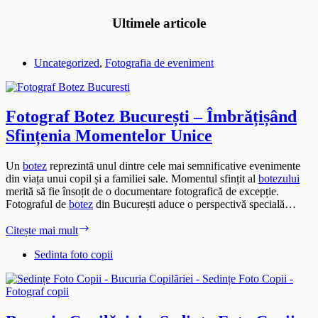
Ultimele articole
Uncategorized
,
Fotografia de eveniment
Fotograf Botez București – Îmbrățișând
Sfințenia Momentelor Unice
Un
botez
reprezintă unul dintre cele mai semnificative evenimente
din viața unui copil și a familiei sale. Momentul sfințit al
botezului
merită să fie însoțit de o documentare fotografică de excepție.
Fotograful de
botez
din București aduce o perspectivă specială…
Fotograf
Citește mai mult
Botez
București
Sedinta foto copii
–
Îmbrățișând
Sfințenia
Momentelor
Unice