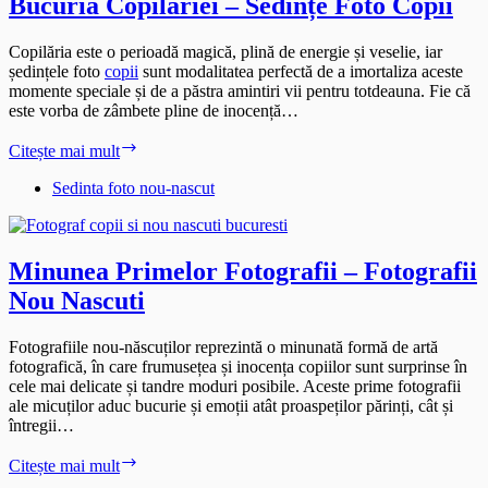
Bucuria Copilăriei – Sedințe Foto Copii
Copilăria este o perioadă magică, plină de energie și veselie, iar
ședințele foto
copii
sunt modalitatea perfectă de a imortaliza aceste
momente speciale și de a păstra amintiri vii pentru totdeauna. Fie că
este vorba de zâmbete pline de inocență…
Bucuria
Citește mai mult
Copilăriei
–
Sedinta foto nou-nascut
Sedințe
Foto
Copii
Minunea Primelor Fotografii – Fotografii
Nou Nascuti
Fotografiile nou-născuților reprezintă o minunată formă de artă
fotografică, în care frumusețea și inocența copiilor sunt surprinse în
cele mai delicate și tandre moduri posibile. Aceste prime fotografii
ale micuților aduc bucurie și emoții atât proaspeților părinți, cât și
întregii…
Minunea
Citește mai mult
Primelor