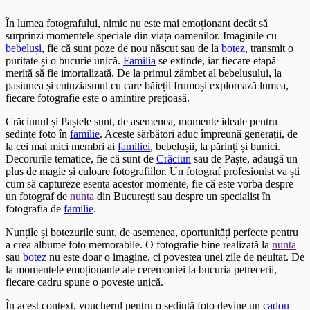
În lumea fotografului, nimic nu este mai emoționant decât să
surprinzi momentele speciale din viața oamenilor. Imaginile cu
bebeluși
, fie că sunt poze de nou născut sau de la
botez
, transmit o
puritate și o bucurie unică.
Familia
se extinde, iar fiecare etapă
merită să fie imortalizată. De la primul zâmbet al bebelușului, la
pasiunea și entuziasmul cu care băieții frumoși explorează lumea,
fiecare fotografie este o amintire prețioasă.
Crăciunul și Paștele sunt, de asemenea, momente ideale pentru
sedințe foto în
familie
. Aceste sărbători aduc împreună generații, de
la cei mai mici membri ai
familiei
, bebelușii, la părinți și bunici.
Decorurile tematice, fie că sunt de
Crăciun
sau de Paște, adaugă un
plus de magie și culoare fotografiilor. Un fotograf profesionist va ști
cum să captureze esența acestor momente, fie că este vorba despre
un fotograf de
nunta
din București sau despre un specialist în
fotografia de
familie
.
Nunțile și botezurile sunt, de asemenea, oportunități perfecte pentru
a crea albume foto memorabile. O fotografie bine realizată la
nunta
sau
botez
nu este doar o imagine, ci povestea unei zile de neuitat. De
la momentele emoționante ale ceremoniei la bucuria petrecerii,
fiecare cadru spune o poveste unică.
În acest context, voucherul pentru o sedință foto devine un
cadou