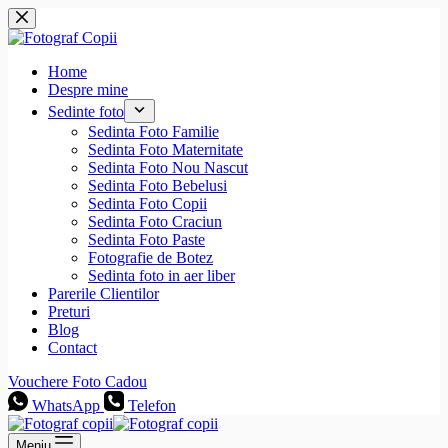
Sari
la
conținut
Home
Despre mine
Sedinte foto
Sedinta Foto Familie
Sedinta Foto Maternitate
Sedinta Foto Nou Nascut
Sedinta Foto Bebelusi
Sedinta Foto Copii
Sedinta Foto Craciun
Sedinta Foto Paste
Fotografie de Botez
Sedinta foto in aer liber
Parerile Clientilor
Preturi
Blog
Contact
Vouchere Foto Cadou
WhatsApp
Telefon
Meniu