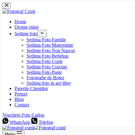
Sari
la
conținut
Home
Despre mine
Sedinte foto
Sedinta Foto Familie
Sedinta Foto Maternitate
Sedinta Foto Nou Nascut
Sedinta Foto Bebelusi
Sedinta Foto Copii
Sedinta Foto Craciun
Sedinta Foto Paste
Fotografie de Botez
Sedinta foto in aer liber
Parerile Clientilor
Preturi
Blog
Contact
Vouchere Foto Cadou
WhatsApp
Telefon
Meniu