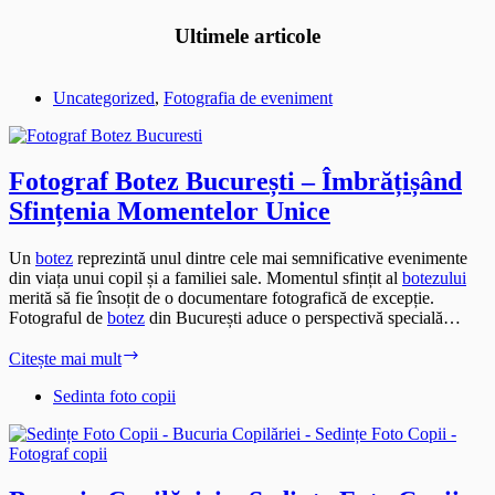
Ultimele articole
Uncategorized
,
Fotografia de eveniment
Fotograf Botez București – Îmbrățișând
Sfințenia Momentelor Unice
Un
botez
reprezintă unul dintre cele mai semnificative evenimente
din viața unui copil și a familiei sale. Momentul sfințit al
botezului
merită să fie însoțit de o documentare fotografică de excepție.
Fotograful de
botez
din București aduce o perspectivă specială…
Fotograf
Citește mai mult
Botez
București
Sedinta foto copii
–
Îmbrățișând
Sfințenia
Momentelor
Unice