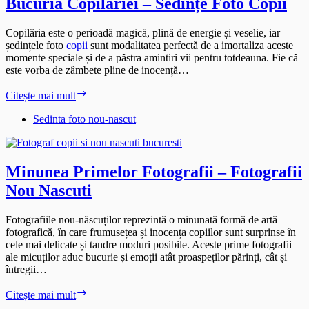
Bucuria Copilăriei – Sedințe Foto Copii
Copilăria este o perioadă magică, plină de energie și veselie, iar
ședințele foto
copii
sunt modalitatea perfectă de a imortaliza aceste
momente speciale și de a păstra amintiri vii pentru totdeauna. Fie că
este vorba de zâmbete pline de inocență…
Bucuria
Citește mai mult
Copilăriei
–
Sedinta foto nou-nascut
Sedințe
Foto
Copii
Minunea Primelor Fotografii – Fotografii
Nou Nascuti
Fotografiile nou-născuților reprezintă o minunată formă de artă
fotografică, în care frumusețea și inocența copiilor sunt surprinse în
cele mai delicate și tandre moduri posibile. Aceste prime fotografii
ale micuților aduc bucurie și emoții atât proaspeților părinți, cât și
întregii…
Minunea
Citește mai mult
Primelor