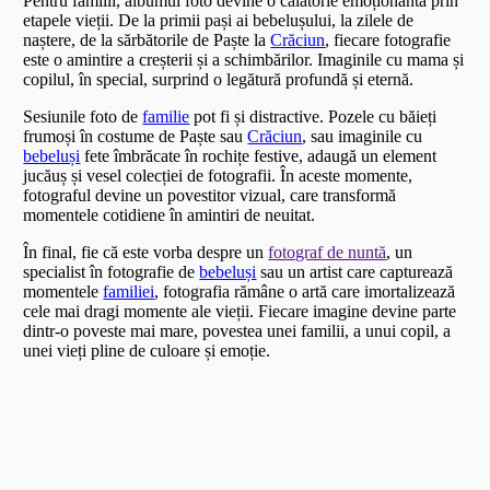
Pentru familii, albumul foto devine o călătorie emoționantă prin
etapele vieții. De la primii pași ai bebelușului, la zilele de
naștere, de la sărbătorile de Paște la
Crăciun
, fiecare fotografie
este o amintire a creșterii și a schimbărilor. Imaginile cu mama și
copilul, în special, surprind o legătură profundă și eternă.
Sesiunile foto de
familie
pot fi și distractive. Pozele cu băieți
frumoși în costume de Paște sau
Crăciun
, sau imaginile cu
bebeluși
fete îmbrăcate în rochițe festive, adaugă un element
jucăuș și vesel colecției de fotografii. În aceste momente,
fotograful devine un povestitor vizual, care transformă
momentele cotidiene în amintiri de neuitat.
În final, fie că este vorba despre un
fotograf de nuntă
, un
specialist în fotografie de
bebeluși
sau un artist care capturează
momentele
familiei
, fotografia rămâne o artă care imortalizează
cele mai dragi momente ale vieții. Fiecare imagine devine parte
dintr-o poveste mai mare, povestea unei familii, a unui copil, a
unei vieți pline de culoare și emoție.