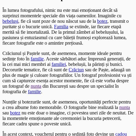
În lumea fotografului, nimic nu este mai emoționant decât să
surprinzi momentele speciale din viața oamenilor. Imaginile cu
bebeluși
, fie că sunt poze de nou născut sau de la
botez
, transmit o
puritate și o bucurie unică.
Familia
se extinde, iar fiecare etapă
merită să fie imortalizată. De la primul zâmbet al bebelușului, la
pasiunea și entuziasmul cu care băieții frumoși explorează lumea,
fiecare fotografie este o amintire prețioasă.
Crăciunul și Paștele sunt, de asemenea, momente ideale pentru
sedințe foto în
familie
. Aceste sărbători aduc împreună generații, de
la cei mai mici membri ai
familiei
, bebelușii, la părinți și bunici.
Decorurile tematice, fie că sunt de
Crăciun
sau de Paște, adaugă un
plus de magie și culoare fotografiilor. Un fotograf profesionist va ști
cum să captureze esența acestor momente, fie că este vorba despre
un fotograf de
nunta
din București sau despre un specialist în
fotografia de
familie
.
Nunțile și botezurile sunt, de asemenea, oportunități perfecte pentru
a crea albume foto memorabile. O fotografie bine realizată la
nunta
sau
botez
nu este doar o imagine, ci povestea unei zile de neuitat. De
la momentele emoționante ale ceremoniei la bucuria petrecerii,
fiecare cadru spune o poveste unică.
În acest context, voucherul pentru o sedință foto devine un
cadou