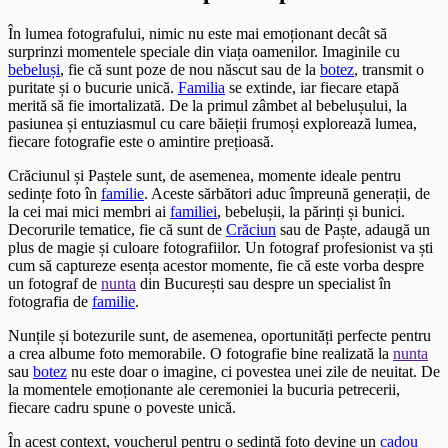
În lumea fotografului, nimic nu este mai emoționant decât să
surprinzi momentele speciale din viața oamenilor. Imaginile cu
bebeluși
, fie că sunt poze de nou născut sau de la
botez
, transmit o
puritate și o bucurie unică.
Familia
se extinde, iar fiecare etapă
merită să fie imortalizată. De la primul zâmbet al bebelușului, la
pasiunea și entuziasmul cu care băieții frumoși explorează lumea,
fiecare fotografie este o amintire prețioasă.
Crăciunul și Paștele sunt, de asemenea, momente ideale pentru
sedințe foto în
familie
. Aceste sărbători aduc împreună generații, de
la cei mai mici membri ai
familiei
, bebelușii, la părinți și bunici.
Decorurile tematice, fie că sunt de
Crăciun
sau de Paște, adaugă un
plus de magie și culoare fotografiilor. Un fotograf profesionist va ști
cum să captureze esența acestor momente, fie că este vorba despre
un fotograf de
nunta
din București sau despre un specialist în
fotografia de
familie
.
Nunțile și botezurile sunt, de asemenea, oportunități perfecte pentru
a crea albume foto memorabile. O fotografie bine realizată la
nunta
sau
botez
nu este doar o imagine, ci povestea unei zile de neuitat. De
la momentele emoționante ale ceremoniei la bucuria petrecerii,
fiecare cadru spune o poveste unică.
În acest context, voucherul pentru o sedință foto devine un
cadou