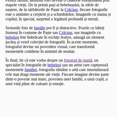
Pentru familii, albumul foto devine o călătorie emoționantă prin
etapele vieții. De la primii pași ai bebelușului, la zilele de
naștere, de la sărbătorile de Paște la
Crăciun
, fiecare fotografie
este o amintire a creșterii și a schimbărilor. Imaginile cu mama și
copilul, în special, surprind o legătură profundă și eternă.
Sesiunile foto de
familie
pot fi și distractive. Pozele cu băieți
frumoși în costume de Paște sau
Crăciun
, sau imaginile cu
bebeluși
fete îmbrăcate în rochițe festive, adaugă un element
jucăuș și vesel colecției de fotografii. În aceste momente,
fotograful devine un povestitor vizual, care transformă
momentele cotidiene în amintiri de neuitat.
În final, fie că este vorba despre un
fotograf de nuntă
, un
specialist în fotografie de
bebeluși
sau un artist care capturează
momentele
familiei
, fotografia rămâne o artă care imortalizează
cele mai dragi momente ale vieții. Fiecare imagine devine parte
dintr-o poveste mai mare, povestea unei familii, a unui copil, a
unei vieți pline de culoare și emoție.