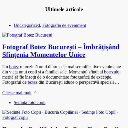
Ultimele articole
Uncategorized
,
Fotografia de eveniment
Fotograf Botez București – Îmbrățișând
Sfințenia Momentelor Unice
Un
botez
reprezintă unul dintre cele mai semnificative evenimente
din viața unui copil și a familiei sale. Momentul sfințit al
botezului
merită să fie însoțit de o documentare fotografică de excepție.
Fotograful de
botez
din București aduce o perspectivă specială…
Fotograf
Citește mai mult
Botez
București
Sedinta foto copii
–
Îmbrățișând
Sfințenia
Momentelor
Unice