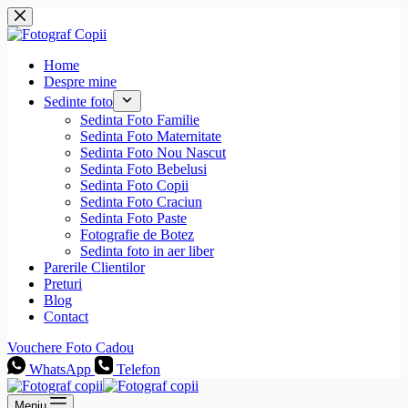
Sari
la
conținut
Home
Despre mine
Sedinte foto
Sedinta Foto Familie
Sedinta Foto Maternitate
Sedinta Foto Nou Nascut
Sedinta Foto Bebelusi
Sedinta Foto Copii
Sedinta Foto Craciun
Sedinta Foto Paste
Fotografie de Botez
Sedinta foto in aer liber
Parerile Clientilor
Preturi
Blog
Contact
Vouchere Foto Cadou
WhatsApp
Telefon
Meniu