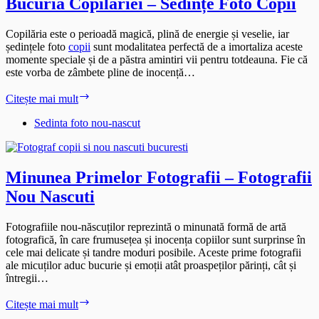
Bucuria Copilăriei – Sedințe Foto Copii
Copilăria este o perioadă magică, plină de energie și veselie, iar
ședințele foto
copii
sunt modalitatea perfectă de a imortaliza aceste
momente speciale și de a păstra amintiri vii pentru totdeauna. Fie că
este vorba de zâmbete pline de inocență…
Bucuria
Citește mai mult
Copilăriei
–
Sedinta foto nou-nascut
Sedințe
Foto
Copii
Minunea Primelor Fotografii – Fotografii
Nou Nascuti
Fotografiile nou-născuților reprezintă o minunată formă de artă
fotografică, în care frumusețea și inocența copiilor sunt surprinse în
cele mai delicate și tandre moduri posibile. Aceste prime fotografii
ale micuților aduc bucurie și emoții atât proaspeților părinți, cât și
întregii…
Minunea
Citește mai mult
Primelor