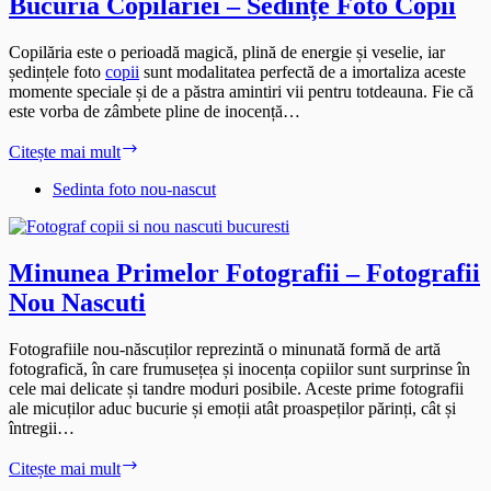
Bucuria Copilăriei – Sedințe Foto Copii
Copilăria este o perioadă magică, plină de energie și veselie, iar
ședințele foto
copii
sunt modalitatea perfectă de a imortaliza aceste
momente speciale și de a păstra amintiri vii pentru totdeauna. Fie că
este vorba de zâmbete pline de inocență…
Bucuria
Citește mai mult
Copilăriei
–
Sedinta foto nou-nascut
Sedințe
Foto
Copii
Minunea Primelor Fotografii – Fotografii
Nou Nascuti
Fotografiile nou-născuților reprezintă o minunată formă de artă
fotografică, în care frumusețea și inocența copiilor sunt surprinse în
cele mai delicate și tandre moduri posibile. Aceste prime fotografii
ale micuților aduc bucurie și emoții atât proaspeților părinți, cât și
întregii…
Minunea
Citește mai mult
Primelor