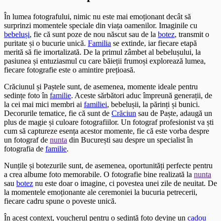
În lumea fotografului, nimic nu este mai emoționant decât să
surprinzi momentele speciale din viața oamenilor. Imaginile cu
bebeluși
, fie că sunt poze de nou născut sau de la
botez
, transmit o
puritate și o bucurie unică.
Familia
se extinde, iar fiecare etapă
merită să fie imortalizată. De la primul zâmbet al bebelușului, la
pasiunea și entuziasmul cu care băieții frumoși explorează lumea,
fiecare fotografie este o amintire prețioasă.
Crăciunul și Paștele sunt, de asemenea, momente ideale pentru
sedințe foto în
familie
. Aceste sărbători aduc împreună generații, de
la cei mai mici membri ai
familiei
, bebelușii, la părinți și bunici.
Decorurile tematice, fie că sunt de
Crăciun
sau de Paște, adaugă un
plus de magie și culoare fotografiilor. Un fotograf profesionist va ști
cum să captureze esența acestor momente, fie că este vorba despre
un fotograf de
nunta
din București sau despre un specialist în
fotografia de
familie
.
Nunțile și botezurile sunt, de asemenea, oportunități perfecte pentru
a crea albume foto memorabile. O fotografie bine realizată la
nunta
sau
botez
nu este doar o imagine, ci povestea unei zile de neuitat. De
la momentele emoționante ale ceremoniei la bucuria petrecerii,
fiecare cadru spune o poveste unică.
În acest context, voucherul pentru o sedință foto devine un
cadou