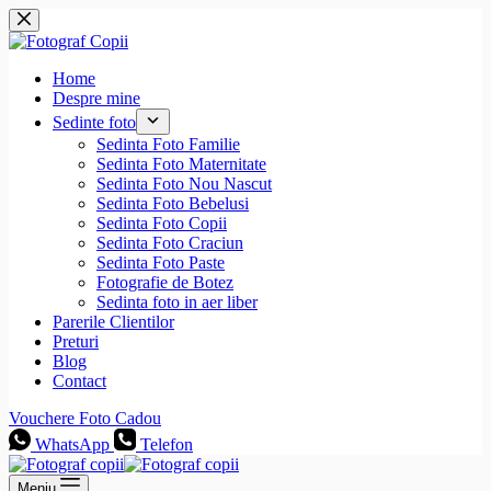
Sari
la
conținut
Home
Despre mine
Sedinte foto
Sedinta Foto Familie
Sedinta Foto Maternitate
Sedinta Foto Nou Nascut
Sedinta Foto Bebelusi
Sedinta Foto Copii
Sedinta Foto Craciun
Sedinta Foto Paste
Fotografie de Botez
Sedinta foto in aer liber
Parerile Clientilor
Preturi
Blog
Contact
Vouchere Foto Cadou
WhatsApp
Telefon
Meniu