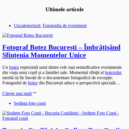
Ultimele articole
Uncategorized
,
Fotografia de eveniment
Fotograf Botez București – Îmbrățișând
Sfințenia Momentelor Unice
Un
botez
reprezintă unul dintre cele mai semnificative evenimente
din viața unui copil și a familiei sale. Momentul sfințit al
botezului
merită să fie însoțit de o documentare fotografică de excepție.
Fotograful de
botez
din București aduce o perspectivă specială…
Fotograf
Citește mai mult
Botez
București
Sedinta foto copii
–
Îmbrățișând
Sfințenia
Momentelor
Unice