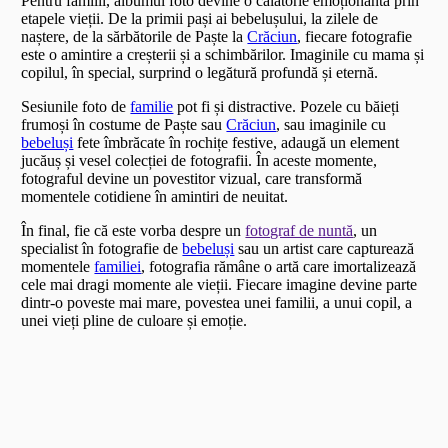
Pentru familii, albumul foto devine o călătorie emoționantă prin
etapele vieții. De la primii pași ai bebelușului, la zilele de
naștere, de la sărbătorile de Paște la
Crăciun
, fiecare fotografie
este o amintire a creșterii și a schimbărilor. Imaginile cu mama și
copilul, în special, surprind o legătură profundă și eternă.
Sesiunile foto de
familie
pot fi și distractive. Pozele cu băieți
frumoși în costume de Paște sau
Crăciun
, sau imaginile cu
bebeluși
fete îmbrăcate în rochițe festive, adaugă un element
jucăuș și vesel colecției de fotografii. În aceste momente,
fotograful devine un povestitor vizual, care transformă
momentele cotidiene în amintiri de neuitat.
În final, fie că este vorba despre un
fotograf de nuntă
, un
specialist în fotografie de
bebeluși
sau un artist care capturează
momentele
familiei
, fotografia rămâne o artă care imortalizează
cele mai dragi momente ale vieții. Fiecare imagine devine parte
dintr-o poveste mai mare, povestea unei familii, a unui copil, a
unei vieți pline de culoare și emoție.