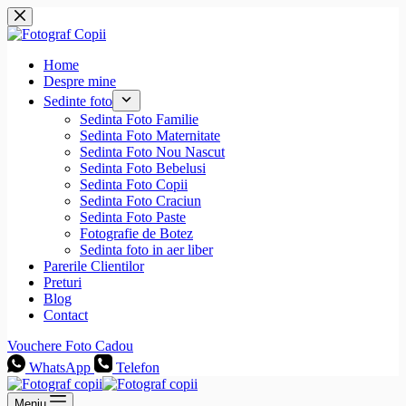
Sari
la
conținut
Home
Despre mine
Sedinte foto
Sedinta Foto Familie
Sedinta Foto Maternitate
Sedinta Foto Nou Nascut
Sedinta Foto Bebelusi
Sedinta Foto Copii
Sedinta Foto Craciun
Sedinta Foto Paste
Fotografie de Botez
Sedinta foto in aer liber
Parerile Clientilor
Preturi
Blog
Contact
Vouchere Foto Cadou
WhatsApp
Telefon
Meniu