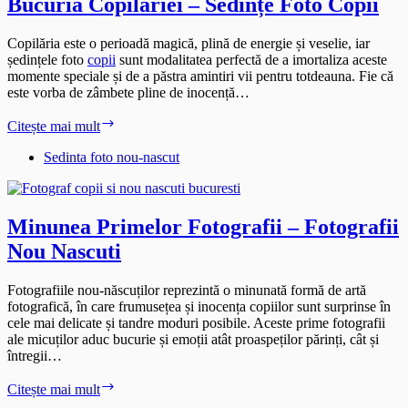
Bucuria Copilăriei – Sedințe Foto Copii
Copilăria este o perioadă magică, plină de energie și veselie, iar
ședințele foto
copii
sunt modalitatea perfectă de a imortaliza aceste
momente speciale și de a păstra amintiri vii pentru totdeauna. Fie că
este vorba de zâmbete pline de inocență…
Bucuria
Citește mai mult
Copilăriei
–
Sedinta foto nou-nascut
Sedințe
Foto
Copii
Minunea Primelor Fotografii – Fotografii
Nou Nascuti
Fotografiile nou-născuților reprezintă o minunată formă de artă
fotografică, în care frumusețea și inocența copiilor sunt surprinse în
cele mai delicate și tandre moduri posibile. Aceste prime fotografii
ale micuților aduc bucurie și emoții atât proaspeților părinți, cât și
întregii…
Minunea
Citește mai mult
Primelor