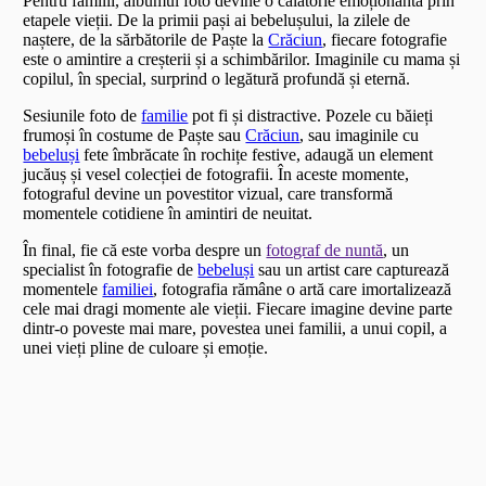
Pentru familii, albumul foto devine o călătorie emoționantă prin
etapele vieții. De la primii pași ai bebelușului, la zilele de
naștere, de la sărbătorile de Paște la
Crăciun
, fiecare fotografie
este o amintire a creșterii și a schimbărilor. Imaginile cu mama și
copilul, în special, surprind o legătură profundă și eternă.
Sesiunile foto de
familie
pot fi și distractive. Pozele cu băieți
frumoși în costume de Paște sau
Crăciun
, sau imaginile cu
bebeluși
fete îmbrăcate în rochițe festive, adaugă un element
jucăuș și vesel colecției de fotografii. În aceste momente,
fotograful devine un povestitor vizual, care transformă
momentele cotidiene în amintiri de neuitat.
În final, fie că este vorba despre un
fotograf de nuntă
, un
specialist în fotografie de
bebeluși
sau un artist care capturează
momentele
familiei
, fotografia rămâne o artă care imortalizează
cele mai dragi momente ale vieții. Fiecare imagine devine parte
dintr-o poveste mai mare, povestea unei familii, a unui copil, a
unei vieți pline de culoare și emoție.