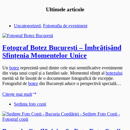
Ultimele articole
Uncategorized
,
Fotografia de eveniment
Fotograf Botez București – Îmbrățișând
Sfințenia Momentelor Unice
Un
botez
reprezintă unul dintre cele mai semnificative evenimente
din viața unui copil și a familiei sale. Momentul sfințit al
botezului
merită să fie însoțit de o documentare fotografică de excepție.
Fotograful de
botez
din București aduce o perspectivă specială…
Fotograf
Citește mai mult
Botez
București
Sedinta foto copii
–
Îmbrățișând
Sfințenia
Momentelor
Unice