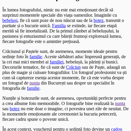
În lumea fotografului, nimic nu este mai emoționant decât să
surprinzi momentele speciale din viața oamenilor. Imaginile cu
bebeluși
, fie că sunt poze de nou născut sau de la
botez
, transmit o
puritate și o bucurie unică.
Familia
se extinde, iar fiecare etapă
merită să fie imortalizată. De la primul zâmbet al bebelușului, la
pasiunea și entuziasmul cu care băieții frumoși explorează lumea,
fiecare fotografie este o amintire prețioasă.
Crăciunul și Paștele sunt, de asemenea, momente ideale pentru
sedințe foto în
familie
. Aceste sărbători aduc împreună generații, de
la cei mai mici membri ai
familiei
, bebelușii, la părinți și bunici.
Decorurile tematice, fie că sunt de
Crăciun
sau de Paște, adaugă un
plus de magie și culoare fotografiilor. Un fotograf profesionist va ști
cum să captureze esența acestor momente, fie că este vorba despre
un fotograf de
nunta
din București sau despre un specialist în
fotografia de
familie
.
Nunțile și botezurile sunt, de asemenea, oportunități perfecte pentru
a crea albume foto memorabile. O fotografie bine realizată la
nunta
sau
botez
nu este doar o imagine, ci povestea unei zile de neuitat. De
la momentele emoționante ale ceremoniei la bucuria petrecerii,
fiecare cadru spune o poveste unică.
În acest context, voucherul pentru o sedință foto devine un
cadou